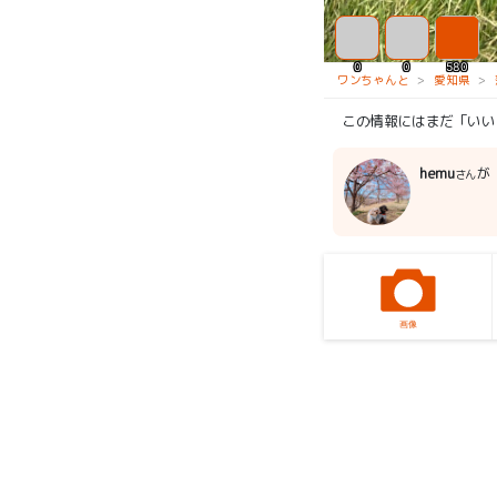
0
0
580
ワンちゃんと
愛知県
この情報にはまだ「いい
hemu
が
さん
画像