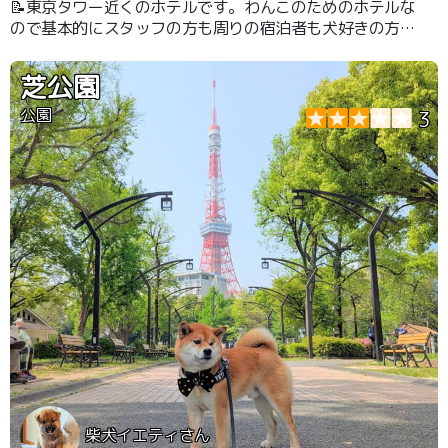
📝東京タワー近くのホテルです。わんこのためのホテルな
ので基本的にスタッフの方も周りの宿泊者も犬好きの方,
犬を飼っている方しかいないため安心感があります。 地
下にはドッグランや預かりコーナー,トリミングサロンも
芝公園
あり,宿泊料金内で様々なサービスを受けられます。 うち
の子が遊びに行った時には似顔絵イベントにもプラス料金
公園
3
なしで参加出来ました！！ 東京観光の際にはぜひオスス
メです。
柴犬イエティさん