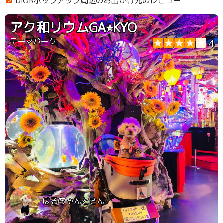
DIORポップアップ周辺のお出かけ先のレビュー
アク和リウムGA⭐︎KYO
テーマパーク
4
はるちゃんとさん