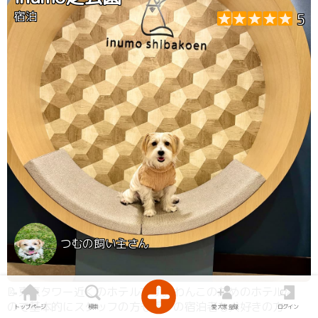
宿泊
5
つむの飼い主さん
📝東京タワー近くのホテルです。わんこのためのホテルな
ので基本的にスタッフの方も周りの宿泊者も犬好きの方,
トップページ
検索
愛犬家登録
ログイン