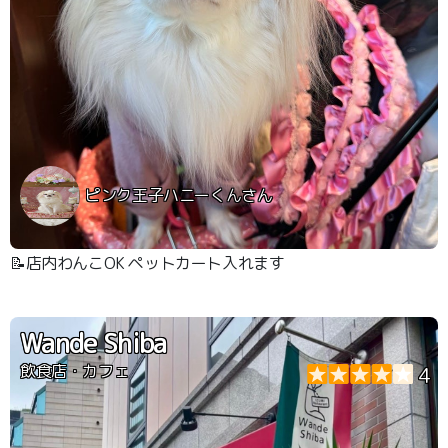
ピンク王子ハニーくんさん
📝店内わんこOK ペットカート入れます
Wande Shiba
飲食店・カフェ
4