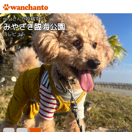
misaさんが投稿する
みやざき臨海公園
のレビュー
misa
さんの評価