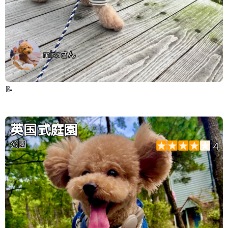
misaさん
📝
英国式庭園
公園
4