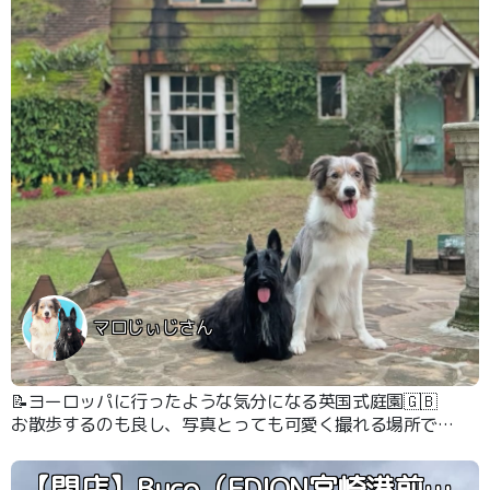
マロじぃじさん
📝ヨーロッパに行ったような気分になる英国式庭園🇬🇧
お散歩するのも良し、写真とっても可愛く撮れる場所です
😊 木陰も多いので比較的涼しいです🐶
【閉店】Buco（EDION宮崎港前店）