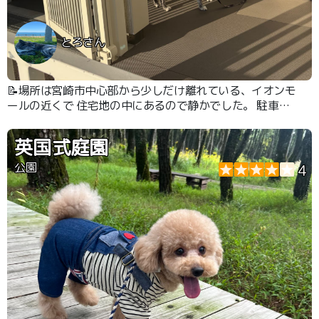
とろさん
📝場所は宮崎市中心部から少しだけ離れている、イオンモ
ールの近くで 住宅地の中にあるので静かでした。 駐車場
は目の前でフロントと鍵をもらったらドアツードアで車に
行き来できるいわゆるモーテルスタイルなので物を取りに
英国式庭園
行くとき便利。 無料アメニティはなく、歯ブラシやスリ
ッパも有料。 部屋は広く、ベッド二つでトイレは風呂と
公園
4
別になっています。荷物も置けるようにクローゼットはオ
ープンにしてある。 お風呂の洗面台も広くて使いやす
く、Wi-Fiもあります。