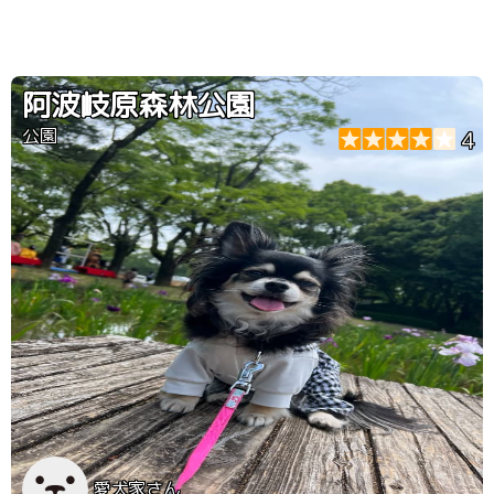
阿波岐原森林公園
公園
4
愛犬家さん