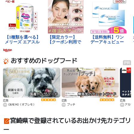
おすすめのドッグフード
国産ドッグフード
無添加のウェットフード
カ
広告
広告
広告
OBREMO（オブレモ）
ブッチ
アカナ
宮崎県で登録されているお出かけ先カテゴリ
ー