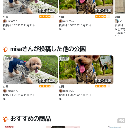
英国式庭園
英国式庭園
公園
公園
公園
misaさん
misaさん
マロじ
投稿日：2025年11月21日
投稿日：2025年11月21日
投稿日：20
📝
📝
📝とても
お散歩でき
も多いの
りお散歩
misaさんが投稿した他の公園
宮崎県
宮崎県
英国式庭園
英国式庭園
公園
公園
misaさん
misaさん
投稿日：2025年11月21日
投稿日：2025年11月21日
📝
📝
おすすめの商品