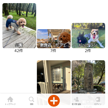
公園
飲食店・カフェ
ドッグラン
42件
7件
2件
宿泊
観光地
トップページ
検索
愛犬家登録
ログイン
1件
16件