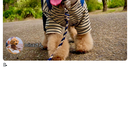
misaさん
📝