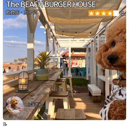
The BEACH BURGER HOUSE
飲食店・カフェ
4
misaさん
📝