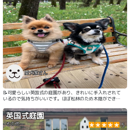
愛犬家さん
📝可愛らしい英国式の庭園があり、きれいに手入れされて
いるので気持ちがいいです。ほぼ松林のため木陰ができ、
夏も気持ちよく散歩ができます
英国式庭園
その他
5