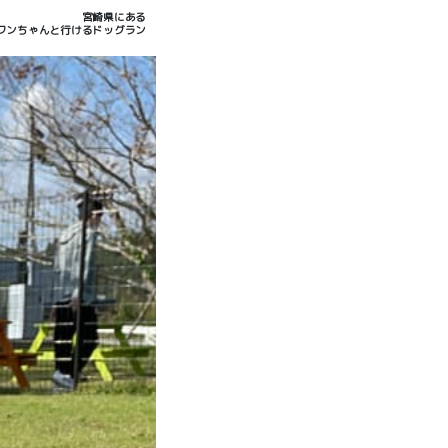
宮崎県にある
ワンちゃんと行けるドッグラン