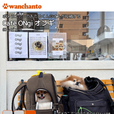
ポメラニアンのおたぬくん🐶さんが投稿する
Café ONgi オンギ
のレビュー
ポメラニアンのおたぬくん🐶
さんの評価