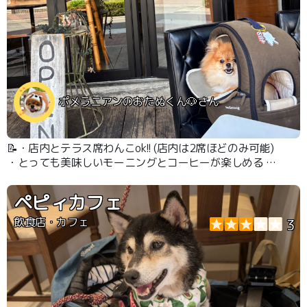
ポメラニアンのおたぬくん🐶さん
📝・店内とテラス席わんこok!! (店内は2席ほどのみ可能)
・とっても美味しいモーニングとコーヒーが楽しめる ・
暑い日や寒い日でも行けるので嬉しい
ペピィカフェ
飲食店・カフェ
3