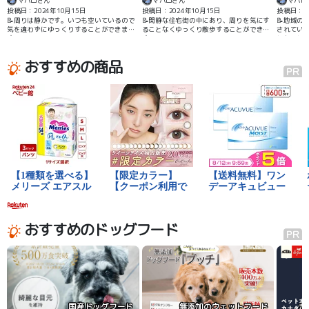
マハロさん
マハロさん
マハロ
投稿日：2024年10月15日
投稿日：2024年10月15日
投稿日：20
📝周りは静かです。いつも空いているので
📝閑静な住宅街の中にあり、周りを気にす
📝地域の
気を違わずにゆっくりすることができま
ることなくゆっくり散歩することができま
されてい
す。
す。
しむこと
おすすめの商品
おすすめのドッグフード
国産ドッグフード
無添加のウェットフード
カ