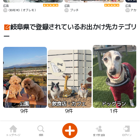
広告
広告
広告
OBREMO（オブレモ）
ブッチ
アカナ
岐阜県で登録されているお出かけ先カテゴリ
ー
公園
飲食店・カフェ
ドッグラン
9件
9件
1件
トップページ
検索
愛犬家登録
ログイン