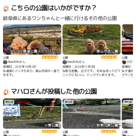
こちらの公園はいかがですか？
岐阜県にあるワンちゃんと一緒に行けるその他の公園
アルプス展望公園スカイパーク
原山市民公園
公園
公園
公園
Rieko🐑🐑さん
Rieko🐑🐑さん
ぶぶ子
投稿日：2025年10月2日
投稿日：2024年11月2日
投稿日：20
📝適度にベンチもあり、高山市街が一望で
📝地元密着。 広大です。 お弁当持ってピク
📝犬連れ
きます。
ニックにもいい。 ドッグランあります。
グランも
型・小型
心して利
麦屋さん
マハロさんが投稿した他の公園
愛知県
愛知県
愛知県
小野公園
牧野北原公園
公園
公園
公園