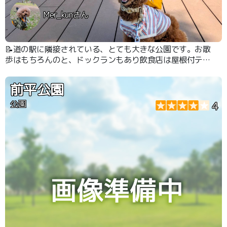
Mer_kunさん
📝道の駅に隣接されている、とても大きな公園です。お散
歩はもちろんのと、ドックランもあり飲食店は屋根付テラ
ス席があるので愛犬とランチ等が出来ます。ホテルも隣接
されているので１日中遊んでゆっくり過ごすこと出来まし
前平公園
た。 ハイウェイオアシスなので高速道路からも寄ること
が出来ます。
公園
4