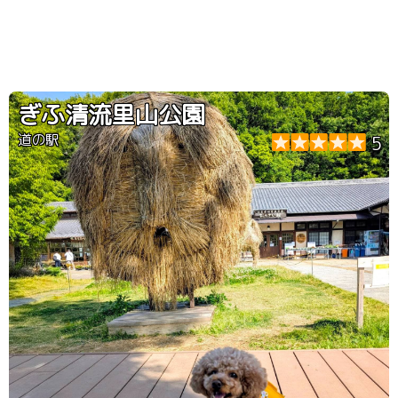
ぎふ清流里山公園
道の駅
5