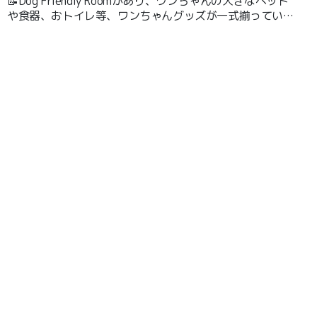
📝Dog Friendly Roomがあり、ワンちゃんの大きなベット
や食器、おトイレ等、ワンちゃんグッズが一式揃っていま
す。 ホテルの駐車場はチェックイン前でも利用が出来、
お部屋は１階になりますので移動も楽でした。