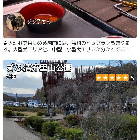
ぶぶ子さん
📝犬連れで楽しめる園内には、無料のドッグランもありま
す。大型犬エリアと、中型・小型犬エリアが分かれている
ので、安心して利用できます。 テラス席のあるお蕎麦屋
さんがあるので一休み出来ます。
ぎふ清流里山公園
公園
5