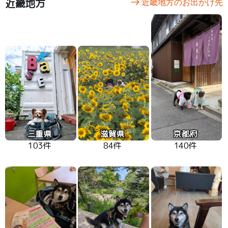
近畿地方
近畿地方のお出かけ先
三重県
滋賀県
京都府
103件
84件
140件