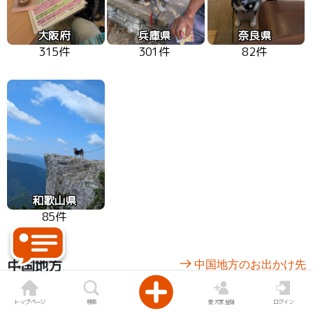
大阪府
兵庫県
奈良県
315件
301件
82件
和歌山県
85件
中国地方
中国地方のお出かけ先
トップページ
検索
愛犬家登録
ログイン