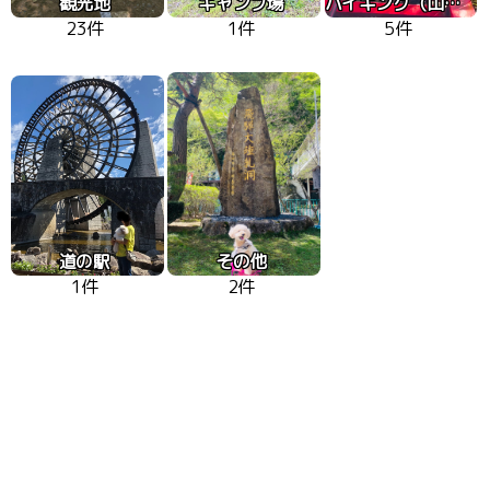
観光地
キャンプ場
ハイキング（山、高原）
23件
1件
5件
道の駅
その他
1件
2件