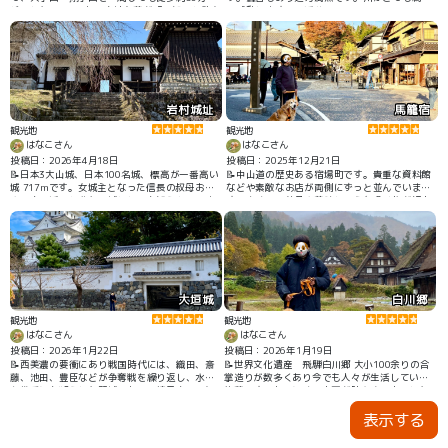
どでした。 1342年 土岐頼兼が「明智」と改名
で感動します。 #渓谷
して築城、その後約200年続く 1556年 美濃国
斎藤義龍が3700余で攻城 城主 明智光安870余
人が籠城（光秀の養父）するが落城 光秀
は明智家再興を託され、明智城から逃れ朝倉氏
へ
岩村城址
馬籠宿
観光地
観光地
はなこさん
はなこさん
投稿日：2026年4月18日
投稿日：2025年12月21日
📝日本3大山城、日本100名城、標高が一番高い
📝中山道の歴史ある宿場町です。貴重な資料館
城 717mです。女城主となった信長の叔母おつ
などや素敵なお店が両側にずっと並んでいま
やの方の活躍と悲劇の城としても知られていま
す。多くの民芸品や美味しそうな食べ物が沢山
す。1221年 鎌倉中期 岩村遠山氏が築城した歴
あります。結構急な坂道ですが、いろいろなお
戦の城で、江戸時代は岩村藩3万6千石として明
店に立ち寄りながら歩くと時間を忘れます。
治まで続きました。お城も歴史も城下町も十分
な史跡でした。 歴史資料館は藩主邸跡にあり、
岩村城表御門と太鼓櫓などもあります。
大垣城
白川郷
観光地
観光地
はなこさん
はなこさん
投稿日：2026年1月22日
投稿日：2026年1月19日
📝西美濃の要衝にあり戦国時代には、織田、斎
📝世界文化遺産 飛騨白川郷 大小100余りの合
藤、池田、豊臣などが争奪戦を繰り返し、水堀
掌造りが数多くあり今でも人々が生活している
を幾重にも凝らした堅城であり、続日本100名
集落です。あいにくの小雨が時々降る中でした
城のひとつ。関ヶ原の戦いでは、西軍の根拠地
が、集落内はアップダウンもほとんどなく、家
表示する
にもなった。復興天守には工夫を凝らした展示
の中まで見させていただいたり、美味しいご馳
を見ることができる。
走を食べたりと十二分に楽しみました。