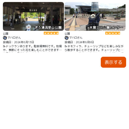
頃のお散歩や運動不足解消にはピッタリの公園
だと思います。
ぎふ清流里山公園
木曽三川公園センター
公園
公園
マハロさん
マハロさん
投稿日：2024年6月13日
投稿日：2024年6月9日
📝ドックランあります。駐車場無料です。牧場
📝ネモフィラ、チューリップなどを楽しみなが
や、季節にそった花を楽しむことができます。
ら散歩することができます。チューリップとネ
遊具もあり子供も楽しめます
モフィラの共演とてもキレイです。無料の展望
タワーがあります。
表示する