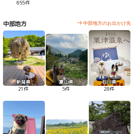
655件
中部地方
中部地方のお出かけ先
新潟県
富山県
石川県
21件
5件
28件