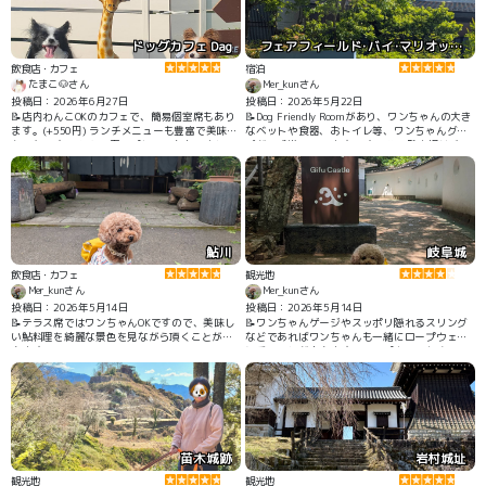
ドッグカフェ Dag
フェアフィールド･バイ･マリオット･岐阜清流里山公園
飲食店・カフェ
宿泊
たまこ🐶さん
Mer_kunさん
投稿日：2026年6月27日
投稿日：2026年5月22日
📝店内わんこOKのカフェで、簡易個室席もあり
📝Dog Friendly Roomがあり、ワンちゃんの大き
ます。(+550円) ランチメニューも豊富で美味し
なベットや食器、おトイレ等、ワンちゃんグッ
かったです。 わんこ用のプレートもありまし
ズが一式揃っています。 ホテルの駐車場はチェ
た。 綺麗な人工芝のドッグランや、ドッグプー
ックイン前でも利用が出来、 お部屋は１階にな
ルもあります♪
りますので移動も楽でした。
鮎川
岐阜城
飲食店・カフェ
観光地
Mer_kunさん
Mer_kunさん
投稿日：2026年5月14日
投稿日：2026年5月14日
📝テラス席ではワンちゃんOKですので、美味し
📝ワンちゃんゲージやスッポリ隠れるスリング
い鮎料理を綺麗な景色を見ながら頂くことが出
などであればワンちゃんも一緒にロープウェイ
来ます。
に乗ることが出来ます。ロープウェイを降りて
から展望台や岐阜城までは階段が多いので少し
大変ですが、眺めはとても良いです。MERは率
先して歩いていました。
苗木城跡
岩村城址
観光地
観光地