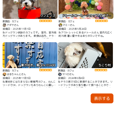
めて白川郷観光できます。
ワンエンズ
ドトールコーヒーショップ 土岐プレミアムアウトレット店
飲食店・カフェ
飲食店・カフェ
ナギサさん
マミーさん
投稿日：2025年11月1日
投稿日：2025年5月24日
📝ドッグラン併設のカフェです。 室内、室外両
📝アウトレットにあるドトールさん 室内も広く
方ドッグランがあります。 飲食は店内、テラス
約76席 暑い夏や冬はありがたいですね。
可能です。 犬好きなオーナーさんが時間がある
時に構ってくれます。 トリミングも併設してい
るので、トリミング前後はドッグランが無料に
なります。 各種イベントもあります。詳しくは
Instagramへ。 お店の専用アプリもあります。
栗が好き。栗cafe ISSADO
ちこり村
飲食店・カフェ
飲食店・カフェ
はるちゃんとさん
マハロさん
投稿日：2025年11月5日
投稿日：2024年6月4日
📝栗好きにはたまらない栗専門カフェ、わんこ
📝テラス席で5日に飲食することができます。リ
リードでOK、ドッグランもありわんこに優しい
ードフックがあり落ち着いて食べることができ
カフェです、モンブランパフェがとても美味し
ます。地元の家庭料理ビュッフェ美味しいです
いです
表示する