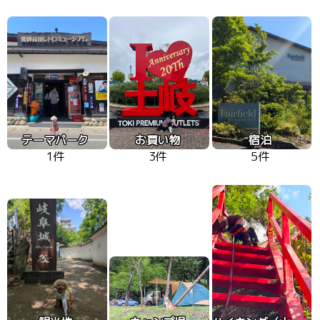
テーマパーク
お買い物
宿泊
1件
3件
5件