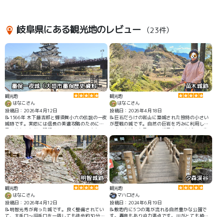
岐阜県にある観光地のレビュー
（23件）
墨俣一夜城（大垣市墨俣歴史資料館）
苗木城跡
観光地
観光地
はなこさん
はなこさん
投稿日：2026年4月12日
投稿日：2026年4月18日
📝1566年 木下藤吉郎と蜂須賀小六の伝説の一夜
📝巨石だらけの岩山に築城された独特の小さい
城跡です。実際には信長の美濃攻略のために数
が歴戦の城です。自然の巨岩を巧みに利用した
日で築かれた砦と記録されています。現在ある
天空の山城とも言われ、続日本100名城に選定
建物（城）は大垣城がモデルの資料館で、前野
されています。1334年 岩村城の遠山氏が砦を築
家古文書に基づく展示が多数あり興味深く、最
いた後、織田と武田で攻防が続き、1600年 家康
上階からの眺望も素敵です。近くに、さい川さ
の命により遠山友政が攻略後、苗木藩が明治ま
くら公園があり、広い草地を散歩できます。
で治めました。苗木藩は、最小の城持ち藩（1万
500石）です。
明智城跡
夕森渓谷
観光地
観光地
はなこさん
マハロさん
投稿日：2026年4月12日
投稿日：2024年6月19日
📝明智光秀が育った城です。良く整備されてい
📝敷地内に5つの滝が流れる自然豊かな公園で
て、大手口～搦手口を一周しても徒歩約30分ほ
す。轟音もあり迫力満点です。川がとても綺麗