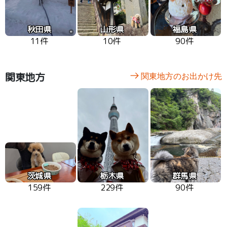
秋田県
山形県
福島県
11件
10件
90件
関東地方
関東地方のお出かけ先
茨城県
栃木県
群馬県
159件
229件
90件