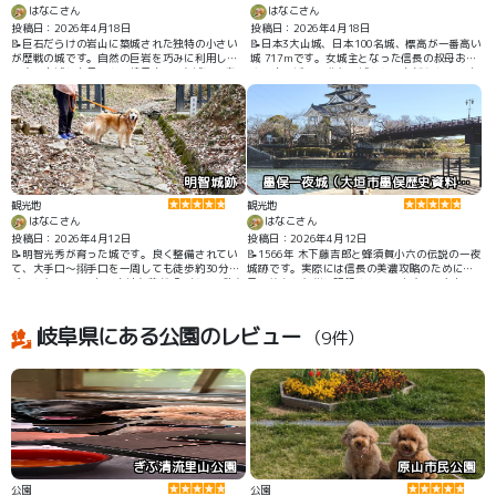
はなこさん
はなこさん
投稿日：2026年4月18日
投稿日：2026年4月18日
📝巨石だらけの岩山に築城された独特の小さい
📝日本3大山城、日本100名城、標高が一番高い
が歴戦の城です。自然の巨岩を巧みに利用した
城 717mです。女城主となった信長の叔母おつ
天空の山城とも言われ、続日本100名城に選定
やの方の活躍と悲劇の城としても知られていま
されています。1334年 岩村城の遠山氏が砦を築
す。1221年 鎌倉中期 岩村遠山氏が築城した歴
いた後、織田と武田で攻防が続き、1600年 家康
戦の城で、江戸時代は岩村藩3万6千石として明
の命により遠山友政が攻略後、苗木藩が明治ま
治まで続きました。お城も歴史も城下町も十分
で治めました。苗木藩は、最小の城持ち藩（1万
な史跡でした。 歴史資料館は藩主邸跡にあり、
500石）です。
岩村城表御門と太鼓櫓などもあります。
明智城跡
墨俣一夜城（大垣市墨俣歴史資料館）
観光地
観光地
はなこさん
はなこさん
投稿日：2026年4月12日
投稿日：2026年4月12日
📝明智光秀が育った城です。良く整備されてい
📝1566年 木下藤吉郎と蜂須賀小六の伝説の一夜
て、大手口～搦手口を一周しても徒歩約30分ほ
城跡です。実際には信長の美濃攻略のために数
どでした。 1342年 土岐頼兼が「明智」と改名
日で築かれた砦と記録されています。現在ある
して築城、その後約200年続く 1556年 美濃国
建物（城）は大垣城がモデルの資料館で、前野
斎藤義龍が3700余で攻城 城主 明智光安870余
家古文書に基づく展示が多数あり興味深く、最
人が籠城（光秀の養父）するが落城 光秀
上階からの眺望も素敵です。近くに、さい川さ
岐阜県にある公園のレビュー
（9件）
は明智家再興を託され、明智城から逃れ朝倉氏
くら公園があり、広い草地を散歩できます。
へ
ぎふ清流里山公園
原山市民公園
公園
公園