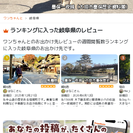
（大垣市墨俣歴史資料館）
ワンちゃんと
岐阜県
ランキングに入った岐阜県のレビュー
ワンちゃんとのお出かけ先レビューの週間閲覧数ランキング
に入った岐阜県のお出かけ先です。
1
2
3
馬籠宿
墨俣一夜城（大垣市墨俣歴史資料館）
観光地
観光地
宿泊
はなこさん
はなこさん
Mer_k
投稿日：2025年12月21日
投稿日：2026年4月12日
投稿日：20
📝中山道の歴史ある宿場町です。貴重な資
📝1566年 木下藤吉郎と蜂須賀小六の伝説
📝Dog F
料館などや素敵なお店が両側にずっと並ん
の一夜城跡です。実際には信長の美濃攻略
大きなベ
でいます。多くの民芸品や美味しそうな食
のために数日で築かれた砦と記録されてい
ゃんグッ
べ物が沢山あります。結構急な坂道です
ます。現在ある建物（城）は大垣城がモデ
駐車場は
が、いろいろなお店に立ち寄りながら歩く
ルの資料館で、前野家古文書に基づく展示
お部屋は
と時間を忘れます。
が多数あり興味深く、最上階からの眺望も
た。
素敵です。近くに、さい川さくら公園があ
り、広い草地を散歩できます。