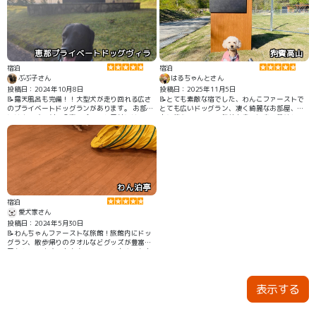
りますので移動も楽でした。
恵那プライベートドッグヴィラ
狗賓高山
宿泊
宿泊
ぶぶ子さん
はるちゃんとさん
投稿日：2024年10月8日
投稿日：2025年11月5日
📝露天風呂も完備！！大型犬が走り回れる広さ
📝とても素敵な宿でした、わんこファーストで
のプライベートドッグランがあります。 お部屋
とても広いドッグラン、凄く綺麗なお部屋、自
にはキッチン付の食事スペースと屋外にはBBQ
由に使えるテラス、気持ち良い温泉、美味しい
スペースがあり、ワンコ達を遊ばせながらBBQ
料理、最高でした
が出来ます。 客室も広く贅沢な空間です。
わん泊亭
宿泊
愛犬家さん
投稿日：2024年5月30日
📝わんちゃんファーストな旅館！旅館内にドッ
グラン、散歩帰りのタオルなどグッズが豊富に
置かれています！お土産でわんこのおやつかお
もちゃを貰えます！
表示する