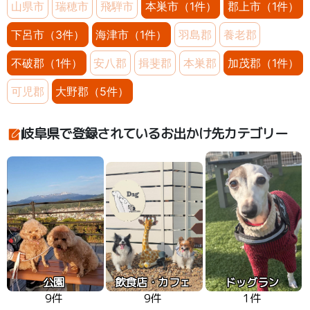
山県市
瑞穂市
飛騨市
本巣市（1件）
郡上市（1件）
下呂市（3件）
海津市（1件）
羽島郡
養老郡
不破郡（1件）
安八郡
揖斐郡
本巣郡
加茂郡（1件）
可児郡
大野郡（5件）
岐阜県で登録されているお出かけ先カテゴリー
公園
飲食店・カフェ
ドッグラン
9件
9件
1件