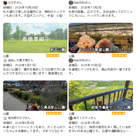
ぶぶ子さん
Rieko🐑🐑さん
投稿日：2024年10月28日
投稿日：2024年11月2日
📝犬連れで楽しめる園内には、無料のドッグラ
📝地元密着。 広大です。 お弁当持ってピクニッ
ンもあります。大型犬エリアと、中型・小型犬
クにもいい。 ドッグランあります。
エリアが分かれているので、安心して利用でき
ます。 テラス席のあるお蕎麦屋さんがあるので
一休み出来ます。
前平公園
アルプス展望公園スカイパーク
公園
公園
退会した愛犬家さん
Rieko🐑🐑さん
投稿日：2024年5月31日
投稿日：2025年10月2日
📝広い公園で、園内を散歩したり広場で犬と遊
📝適度にベンチもあり、高山市街が一望できま
んだりするのにいいと思います！ 駐車場も広く
す。
安全に連れて行けると思います。
ぎふ清流里山公園
岐阜市畜産センター公園
公園
公園
虎太郎のママさん
柴犬イエティさん
投稿日：2024年6月2日
投稿日：2024年2月2日
📝凄く広くてドットランもあり、たくさんのワ
📝とても広く、自然の地形を多く残している歩
ンちゃんがお散歩してます。 犬まつりなど犬の
きがいのある公園です。 広場や運動場など一部
イベントなども開催されます。
ワンちゃんが入れないところもありますが、日