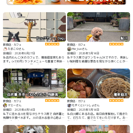
ドッグカフェ Dag
鮎川
飲食店・カフェ
飲食店・カフェ
たまこ🐶さん
Mer_kunさん
投稿日：2026年6月27日
投稿日：2026年5月14日
📝店内わんこOKのカフェで、簡易個室席もあり
📝テラス席ではワンちゃんOKですので、美味し
ます。(+550円) ランチメニューも豊富で美味し
い鮎料理を綺麗な景色を見ながら頂くことが出
かったです。 わんこ用のプレートもありまし
来ます。
た。 綺麗な人工芝のドッグランや、ドッグプー
ルもあります♪
自然薯 茶茶 じねんのむら 飛騨高山店
蕎麦脇本
飲食店・カフェ
飲食店・カフェ
マミーさん
もずくといっしょさん
投稿日：2025年4月14日
投稿日：2025年5月14日
📝下に流れる川を見ながらテラス席で 自然薯と
📝白川郷にあるお店。毎日自家製粉して挽きた
飛騨牛が食べれます。 川の流れる音が心地よく
て、打ちたて、茹でたてをいただけます。お蕎
涼しげでした
麦はもちろん、自然薯や飛騨牛もとっても美味
しかった。縁側のお席のみわんこ同伴可。こち
らでお食事すると、駐車1日無料になります！停