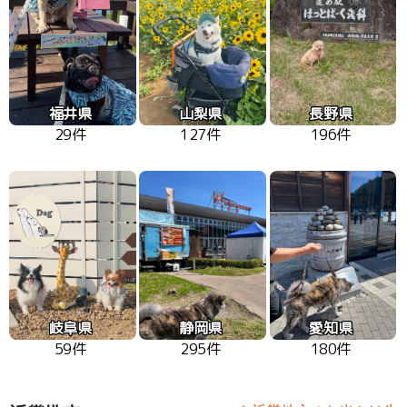
福井県
山梨県
長野県
29件
127件
196件
岐阜県
静岡県
愛知県
59件
295件
180件