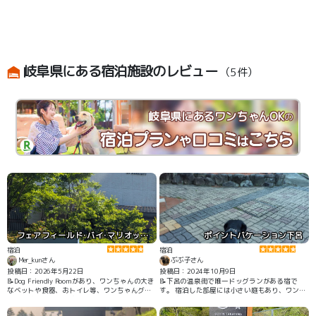
岐阜県にある宿泊施設のレビュー
（5件）
岐阜県にあるワンちゃんOK
の
フェアフィールド･バイ･マリオット･岐阜清流里山公園
ポイントバケーション下呂
宿泊
宿泊
Mer_kunさん
ぶぶ子さん
投稿日：2026年5月22日
投稿日：2024年10月9日
📝Dog Friendly Roomがあり、ワンちゃんの大き
📝下呂の温泉街で唯一ドッグランがある宿で
なベットや食器、おトイレ等、ワンちゃんグッ
す。 宿泊した部屋には小さい庭もあり、ワンコ
ズが一式揃っています。 ホテルの駐車場はチェ
を出すことが出来ました。 大浴場は温泉で旅の
ックイン前でも利用が出来、 お部屋は１階にな
疲れが取れました。