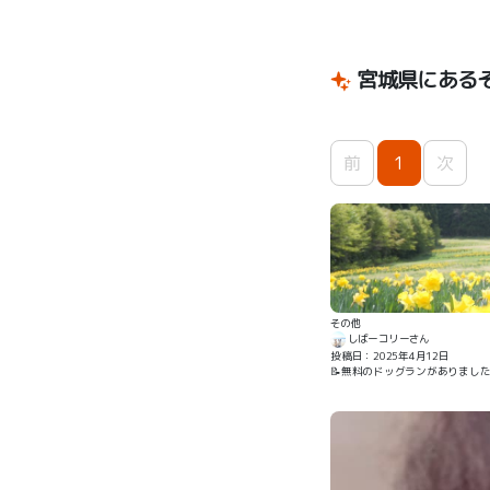
宮城県にある
前
1
次
その他
しばーコリーさん
投稿日：2025年4月12日
📝無料のドッグランがありまし