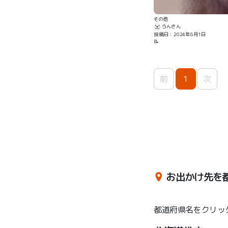
その他
らんさん
投稿日：2024年6月1日
📝
前
1
次
お出かけ先を
都道府県名をクリッ