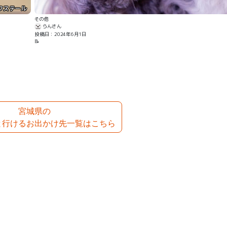
クステール
その他
らんさん
投稿日：2024年6月1日
📝
宮城県の
と行けるお出かけ先一覧はこちら