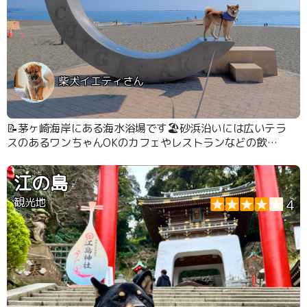
柴犬イエティさん
📝茅ヶ崎海岸にある海水浴場です🏖️砂浜沿いには広いテラ
スのあるワンちゃんOKのカフェやレストランなどの飲食
店もあります🍴 #湘南 #ビーチ
江の島
観光地
4