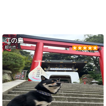
江の島
観光地
5