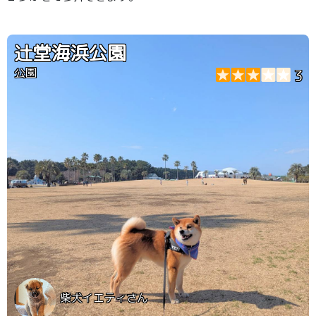
辻堂海浜公園
公園
3
柴犬イエティさん