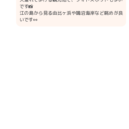
です📸
江の島から見る由比ヶ浜や鵠沼海岸など眺めが良
いです👀