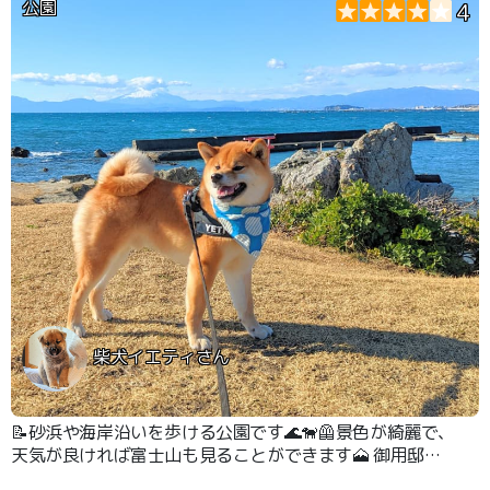
公園
4
柴犬イエティさん
📝砂浜や海岸沿いを歩ける公園です🌊🐕‍🦺景色が綺麗で、
天気が良ければ富士山も見ることができます🗻 御用邸も
近く、なんとなく心が洗われる気がします🦊👍