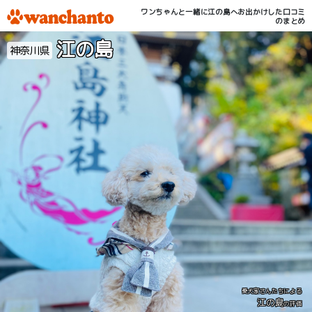
ワンちゃんと一緒に江の島へお出かけした口コミ
のまとめ
江の島
神奈川県
愛犬家さんたちによる
江の島
の評価