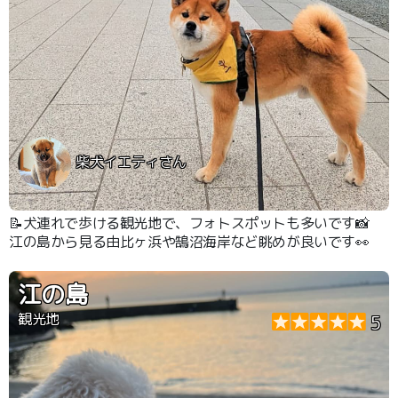
柴犬イエティさん
📝犬連れで歩ける観光地で、フォトスポットも多いです📸
江の島から見る由比ヶ浜や鵠沼海岸など眺めが良いです👀
江の島
観光地
5