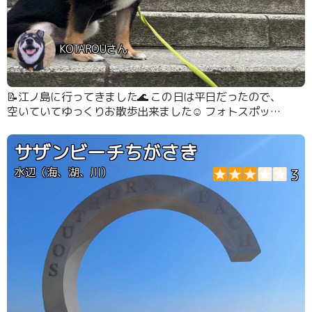
KOTAROUさん
📝江ノ島に行ってきました🌊 この日は平日だったので、
空いていてゆっくりお散歩出来ました☺️ フォトスポット
で写真を撮ったり、駐車場の近くのワンコと入れるお店で
海鮮を食べて帰りました！平日の夕方だからか？お店も早
サザンビーチちがさき
く閉まる所もあったので、気をつけないとですね！
水辺（海、湖、川）
3