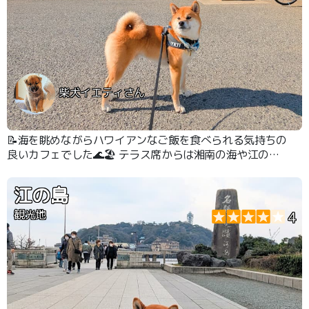
柴犬イエティさん
📝海を眺めながらハワイアンなご飯を食べられる気持ちの
良いカフェでした🌊🏖️ テラス席からは湘南の海や江の島
を眺めることができたり、リゾートのような雰囲気でくつ
ろげます⛵️ #湘南
江の島
観光地
4