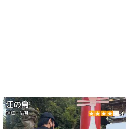
江の島
神社・仏閣
4