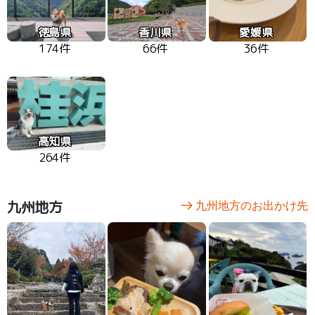
徳島県
香川県
愛媛県
174件
66件
36件
高知県
264件
九州地方
九州地方のお出かけ先