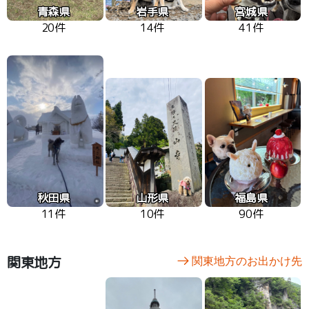
青森県
岩手県
宮城県
20件
14件
41件
秋田県
山形県
福島県
11件
10件
90件
関東地方
関東地方のお出かけ先