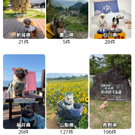
新潟県
富山県
石川県
21件
5件
28件
福井県
山梨県
長野県
29件
127件
196件