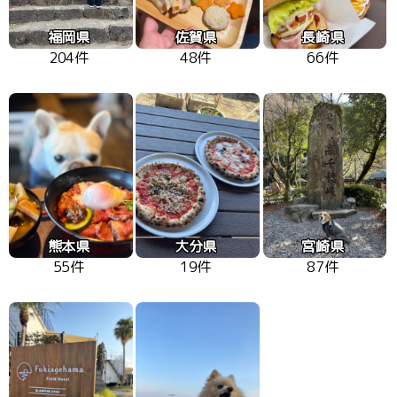
福岡県
佐賀県
長崎県
204件
48件
66件
熊本県
大分県
宮崎県
55件
19件
87件