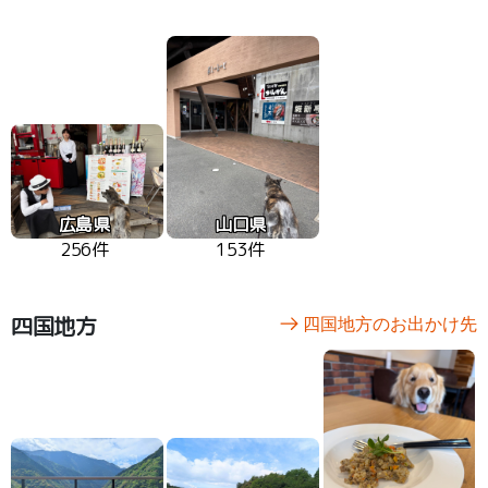
広島県
山口県
256件
153件
四国地方
四国地方のお出かけ先