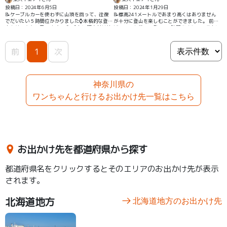
投稿日：2024年6月5日
投稿日：2024年1月29日
📝ケーブルカーを使わずに山頂を回って、往復
📝標高241メートルであまり高くはありません
でだいたい５時間位かかりました⌚本格的な登
が十分に登山を楽しむことができました。 前田
山を味わえたと思います🧗‍♀💦 途中に阿夫利神社
橋コースを使って登り、1時間半くらいで頂上に
など歴史のある観光名所もあるので、ゆっくり
つきました。 住宅地からも近いので気軽に登山
登るのにおすすめです⛩ ワンちゃんOKのケーブ
が楽しめると思います。
ルカーもあります🚇 #登山 #ハイキング
前
1
次
神奈川県の
ワンちゃんと行けるお出かけ先一覧はこちら
お出かけ先を都道府県から探す
都道府県名をクリックするとそのエリアのお出かけ先が表示
されます。
北海道地方
北海道地方のお出かけ先