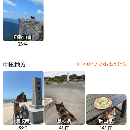
和歌山県
85件
中国地方
中国地方のお出かけ先
鳥取県
島根県
岡山県
38件
46件
149件