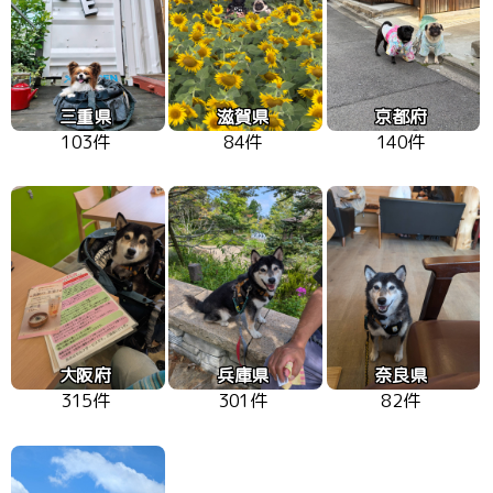
三重県
滋賀県
京都府
103件
84件
140件
大阪府
兵庫県
奈良県
315件
301件
82件