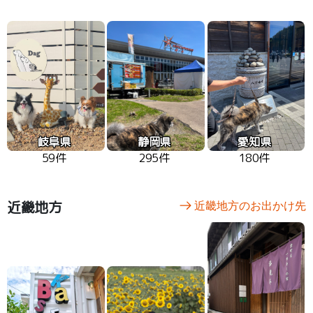
岐阜県
静岡県
愛知県
59件
295件
180件
近畿地方
近畿地方のお出かけ先