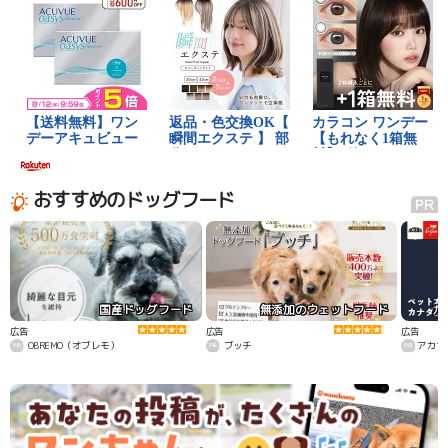
おすすめのドッグフード
国産ドッグフード
無添加のウェットフード
カ
広告
広告
広告
OBREMO（オブレモ）
ブッチ
アカナ