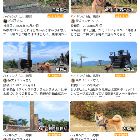
三浦富士
飯山白山森林公園
ハイキング（山、高原）
ハイキング（山、高原）
ぶぶ子さん
柴犬イエティさん
投稿日：2024年10月27日
投稿日：2024年6月7日
📝標高183mとそれほど高い山ではありません
📝名前には「公園」が付いていますが、3時間ほ
が、山頂からの眺めはすばらしく、東京湾から
どで登って降りれる軽めの登山ができる山です
相模湾、房総半島や伊豆大島を見ることができ
🗻 ところどころ傾斜のきつい岩場もあります
ます。
が、登山初心者や軽いハイキングを楽しみたい
方にはおすすめです👍 #ハイキング #紅葉
金時山
大野山
ハイキング（山、高原）
ハイキング（山、高原）
柴犬イエティさん
柴犬イエティさん
投稿日：2025年9月7日
投稿日：2025年8月10日
📝金時山（きんときやま／きんときさん）は金
📝大野山はJR谷峨駅からJR山北駅を歩くハイキ
太郎にゆかりのある山で、箱根の外輪山に含ま
ングコースに含まれている標高723メートルの
れています⛰️🪓 今回のコースは麓からではな
山です⛰️ 山頂付近は開けていて綺麗に富士山を
く、県道731号線（通称：はこね金太郎ライ
望むことができます🔭 山頂の近くまで車で登れ
ン）の途中にある金時見晴パーキングから入り
るのでちょっとした気分転換にもいい場所でし
ました🧗 登りは約１時間、下りはだいたい45分
た👍✨
くらいで、初心者でも達成感のある登山ができ
る山だと思います👍
大山（神奈川県）
大楠山
ハイキング（山、高原）
ハイキング（山、高原）
柴犬イエティさん
柴犬イエティさん