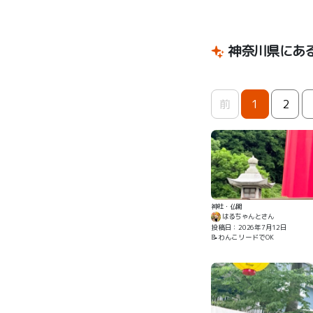
神奈川県にあ
前
1
2
神社・仏閣
はるちゃんとさん
投稿日：2026年7月12日
📝わんこリードでOK