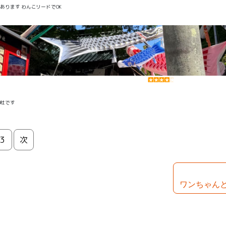
あります わんこリードでOK
神社です
3
次
ワンちゃん