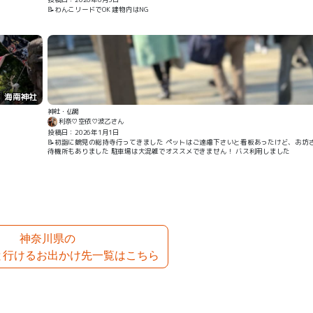
📝わんこリードでOK 建物内はNG
海南神社
神社・仏閣
利奈♡空依♡波乙さん
投稿日：2026年1月1日
📝初詣に鶴見の総持寺行ってきました ペットはご遠慮下さいと看板あったけど、お坊
待機所もありました 駐車場は大混雑でオススメできません！ バス利用しました
神奈川県の
と行けるお出かけ先一覧はこちら