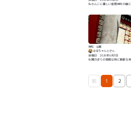
📝わんこに優しい座間神社の隣に
神社・仏閣
はるちゃんとさん
投稿日：2026年6月3日
📝鯉のぼりの時期は特に素敵な
前
1
2