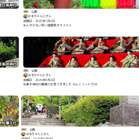
恵比寿神社
神社・仏閣
はるちゃんとさん
投稿日：2026年7月4日
📝人が少ない早い時間帯がオススメ
見稲荷神社
神社・仏閣
はるちゃんとさん
投稿日：2026年6月4日
📝栗木神社の雛飾りを見てきました わんこリードでOK
伊奴寝子社
神社・仏閣
はるちゃんとさん
投稿日：2026年6月3日