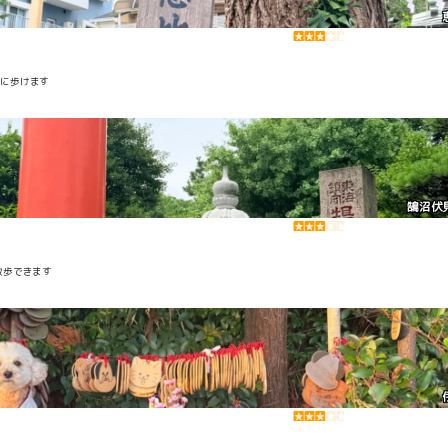
由に歩けます
鵠沼伏
散歩できます