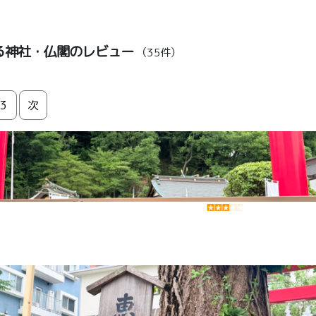
る神社・仏閣のレビュー
（35件）
3
次