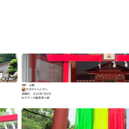
琴平神社
神社・仏閣
はるちゃんとさん
投稿日：2026年7月4日
📝サザンの聖地茅ヶ崎