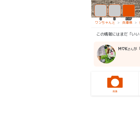
0
0
887
ワンちゃんと
兵庫県
この情報にはまだ「いい
M♡K
が
さん
画像