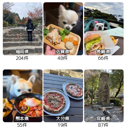
福岡県
佐賀県
長崎県
204件
48件
66件
熊本県
大分県
宮崎県
55件
19件
87件