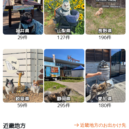
福井県
山梨県
長野県
29件
127件
196件
岐阜県
静岡県
愛知県
59件
295件
180件
近畿地方
近畿地方のお出かけ先