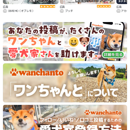
国産ドッグフード
無添加のウェットフード
カ
広告
広告
広告
OBREMO（オブレモ）
ブッチ
アカナ