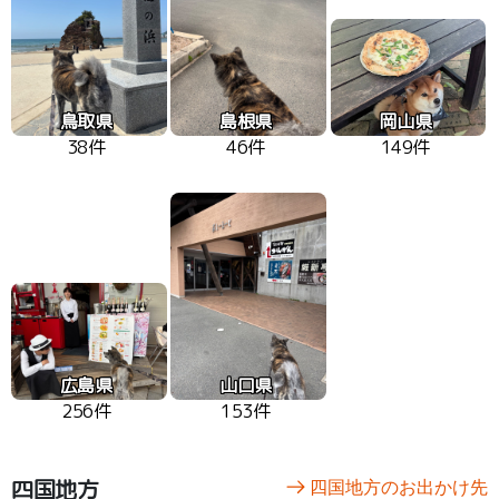
鳥取県
島根県
岡山県
38件
46件
149件
広島県
山口県
256件
153件
四国地方
四国地方のお出かけ先