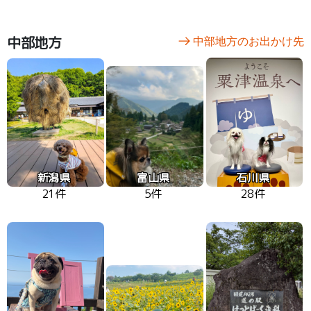
中部地方
中部地方のお出かけ先
新潟県
富山県
石川県
21件
5件
28件