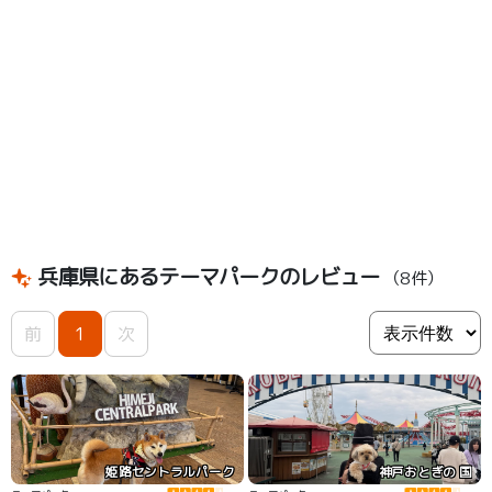
兵庫県にあるテーマパークのレビュー
（8件）
前
1
次
姫路セントラルパーク
神戸おとぎの 国