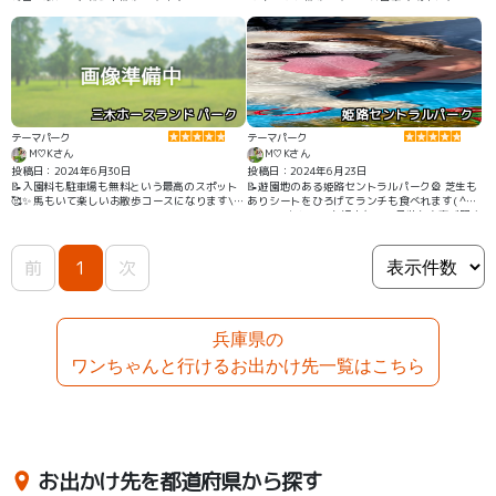
ど見て楽しみながらお散歩できます！
んちゃんと散歩できるのは最高すぎました\(//
∇//)\❤️ #イルミネーション
三木ホースランド パーク
姫路セントラルパーク
テーマパーク
テーマパーク
M♡Kさん
M♡Kさん
投稿日：2024年6月30日
投稿日：2024年6月23日
📝入園料も駐車場も無料という最高のスポット
📝遊園地のある姫路セントラルパーク🎡 芝生も
🥰✨ 馬もいて楽しいお散歩コースになります\
ありシートをひろげてランチも食べれます( ^ω^
(//∇//)\
) アトラクションも沢山なので子供も大喜び間違
いなしです！ 芝生以外の道もコンクリートで整
備されているので子供がアトラクション乗って
る間散歩したりと有意義に過ごせます！
前
1
次
兵庫県の
ワンちゃんと行けるお出かけ先一覧はこちら
お出かけ先を都道府県から探す