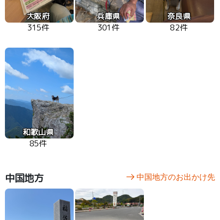
大阪府
兵庫県
奈良県
315件
301件
82件
和歌山県
85件
中国地方
中国地方のお出かけ先