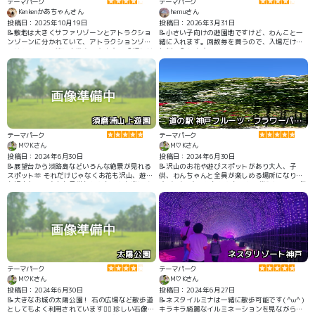
テーマパーク
テーマパーク
Kenkenかあちゃんさん
hemuさん
投稿日：2025年10月19日
投稿日：2026年3月31日
📝敷地は大きくサファリゾーンとアトラクショ
📝小さい子向けの遊園地ですけど、わんこと一
ンゾーンに分かれていて、アトラクションゾー
緒に入れます。回数券を買うので、入場だけは
ンはわんこと一緒にお散歩できます。(入場には
無料で入れます。
わんわんパスポート500円の購入が必要) ペット
と乗れるアトラクションも幾つか有り、敷地も
広いのでゆっくりお散歩できます。 サファリゾ
ーンには連れて入れないですが、インフォメー
ションで無料で預かってもらう事ができるの
で、安心です！
須磨浦山上遊園
道の駅 神戸フルーツ・フラワーパーク大沢
テーマパーク
テーマパーク
M♡Kさん
M♡Kさん
投稿日：2024年6月30日
投稿日：2024年6月30日
📝展望台から淡路島などいろんな絶景が見れる
📝沢山のお花や遊びスポットがあり大人、子
スポット🫶 それだけじゃなくお花も沢山、遊具
供、わんちゃんと全員が楽しめる場所になりま
も沢山なので大人も子供もわんちゃんも楽しめ
す( ^ω^ ) ホテルもわんちゃん可能らしいので気
るスポットです🥰✨
になる🫣
太陽公園
ネスタリゾート神戸
テーマパーク
テーマパーク
M♡Kさん
M♡Kさん
投稿日：2024年6月30日
投稿日：2024年6月27日
📝大きなお城の太陽公園！ 石の広場など散歩道
📝ネスタイルミナは一緒に散歩可能です( ^ω^ )
としてもよく利用されています🙆‍♀️ 珍しい石像な
キラキラ綺麗なイルミネーションを見ながらわ