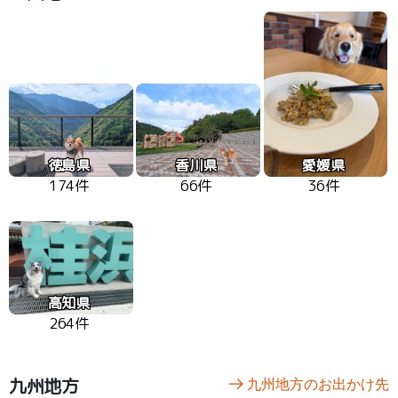
徳島県
香川県
愛媛県
174件
66件
36件
高知県
264件
九州地方
九州地方のお出かけ先