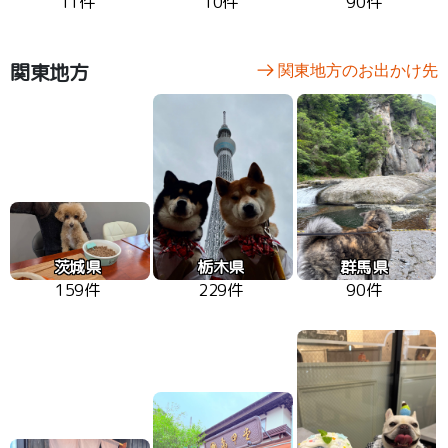
11件
10件
90件
関東地方
関東地方のお出かけ先
茨城県
栃木県
群馬県
159件
229件
90件