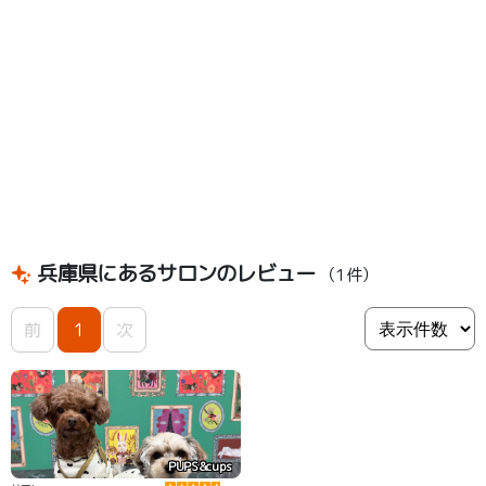
兵庫県にあるサロンのレビュー
（1件）
前
1
次
PUPS&cups