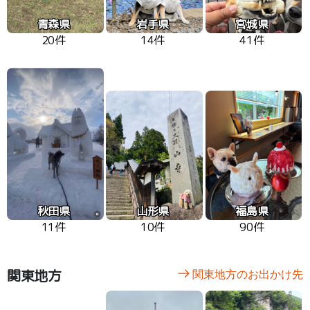
青森県
岩手県
宮城県
20件
14件
41件
秋田県
山形県
福島県
11件
10件
90件
関東地方
関東地方のお出かけ先