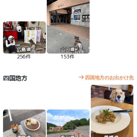
広島県
山口県
256件
153件
四国地方
四国地方のお出かけ先