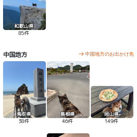
和歌山県
85件
中国地方
中国地方のお出かけ先
鳥取県
島根県
岡山県
38件
46件
149件