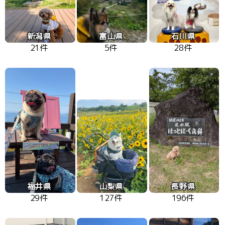
新潟県
富山県
石川県
21件
5件
28件
福井県
山梨県
長野県
29件
127件
196件