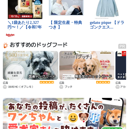
おすすめのドッグフード
国産ドッグフード
無添加のウェットフード
カ
広告
広告
広告
OBREMO（オブレモ）
ブッチ
アカナ