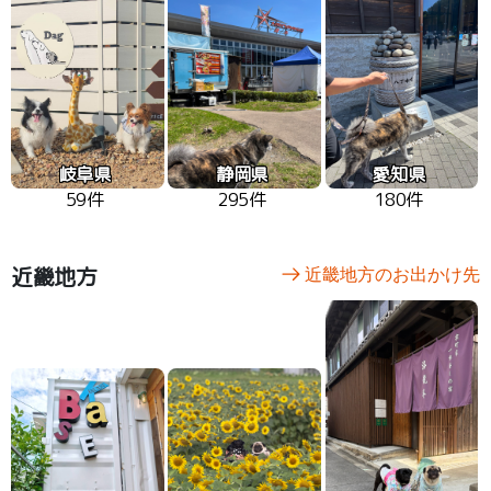
岐阜県
静岡県
愛知県
59件
295件
180件
近畿地方
近畿地方のお出かけ先