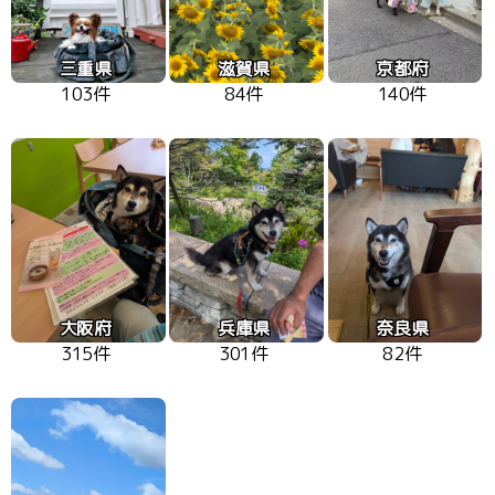
三重県
滋賀県
京都府
103件
84件
140件
大阪府
兵庫県
奈良県
315件
301件
82件