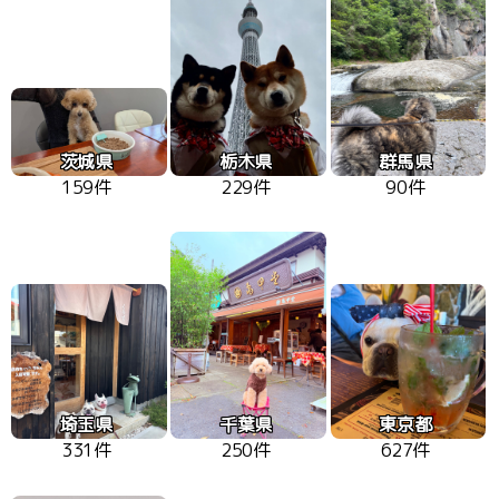
茨城県
栃木県
群馬県
159件
229件
90件
埼玉県
千葉県
東京都
331件
250件
627件