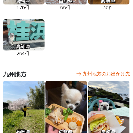
徳島県
香川県
愛媛県
176件
66件
36件
高知県
264件
九州地方
九州地方のお出かけ先
福岡県
佐賀県
長崎県