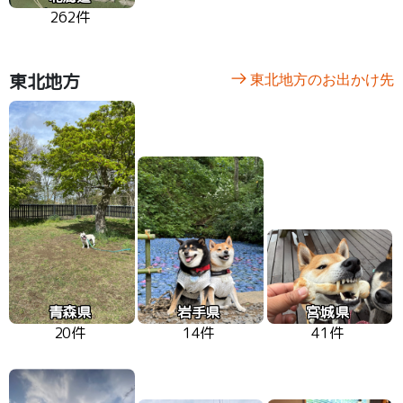
262件
東北地方
東北地方のお出かけ先
青森県
岩手県
宮城県
20件
14件
41件