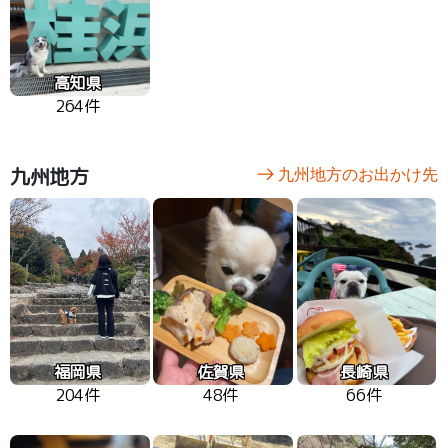
高知県
264件
九州地方
九州地方のお出かけ先
福岡県
佐賀県
長崎県
204件
48件
66件