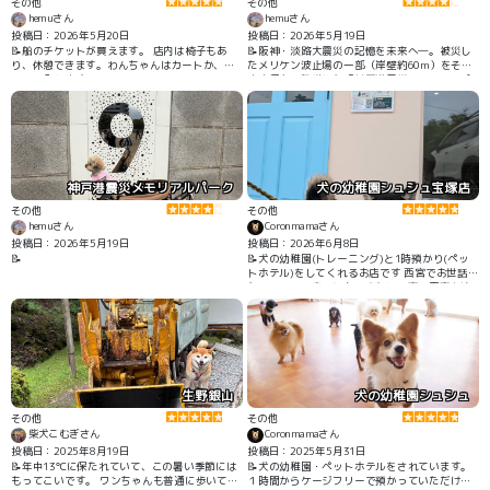
その他
その他
hemuさん
hemuさん
投稿日：2026年5月20日
投稿日：2026年5月19日
📝船のチケットが買えます。 店内は椅子もあ
📝阪神・淡路大震災の記憶を未来へ―。被災し
り、休憩できます。わんちゃんはカートか、抱
たメリケン波止場の一部（岸壁約60m）をその
っこで入れます。
まま保存・整備した「神戸港震災メモリアルパ
ーク」 わんちゃんと一緒に行けれます。 となり
に芝生もありお散歩できます。
神戸港震災メモリアルパーク
犬の幼稚園シュシュ宝塚店
その他
その他
hemuさん
Coronmamaさん
投稿日：2026年5月19日
投稿日：2026年6月8日
📝
📝犬の幼稚園(トレーニング)と1時預かり(ペッ
トホテル)をしてくれるお店です 西宮でお世話に
なっていて、宝塚にもできたとの事で用事を済
ませる間預りをお願いしました ケージフリーで
ドッグランのようにほかのわんちゃんと遊んで
待っていられるのでとても楽しんでくれたよう
です
生野銀山
犬の幼稚園シュシュ
その他
その他
柴犬こむぎさん
Coronmamaさん
投稿日：2025年8月19日
投稿日：2025年5月31日
📝年中13℃に保たれていて、この暑い季節には
📝犬の幼稚園・ペットホテルをされています。
もってこいです。 ワンちゃんも普通に歩いて入
１時間からケージフリーで預かっていただける