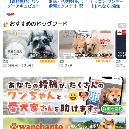
おすすめのドッグフード
国産ドッグフード
無添加のウェットフード
カ
広告
広告
広告
OBREMO（オブレモ）
ブッチ
アカナ