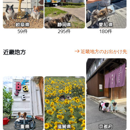
岐阜県
静岡県
愛知県
59件
295件
180件
近畿地方
近畿地方のお出かけ先
三重県
滋賀県
京都府