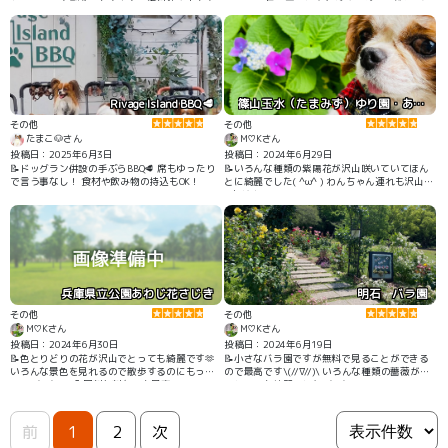
れるので、大型犬でも大丈夫。資料館やお土産
ので、天気の悪いときなどドッグランがわりに
屋さんもカートではいれました
お願いすることもあります 幼稚園生としてもホ
テルでも大変お世話になりました
Rivage Island BBQ🥩
篠山玉水（たまみず）ゆり園・あじさい園
その他
その他
たまこ🐶さん
M♡Kさん
投稿日：2025年6月3日
投稿日：2024年6月29日
📝ドッグラン併設の手ぶらBBQ🥩 席もゆったり
📝いろんな種類の紫陽花が沢山咲いていてほん
で言う事なし！ 食材や飲み物の持込もOK！
とに綺麗でした( ^ω^ ) わんちゃん連れも沢山🫶
#あじさい
兵庫県立公園あわじ花さじき
明石 バラ園
その他
その他
M♡Kさん
M♡Kさん
投稿日：2024年6月30日
投稿日：2024年6月19日
📝色とりどりの花が沢山でとっても綺麗です🫶
📝小さなバラ園ですが無料で見ることができる
いろんな景色を見れるので散歩するのにもって
ので最高です\(//∇//)\ いろんな種類の薔薇があ
こい( ^ω^ )！ 入園料無料なのも最高🫶
りとっても綺麗でした( ^ω^ )
前
1
2
次