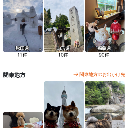
秋田県
山形県
福島県
11件
10件
90件
関東地方
関東地方のお出かけ先