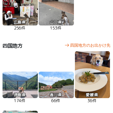
広島県
山口県
256件
153件
四国地方
四国地方のお出かけ先
徳島県
香川県
愛媛県
174件
66件
36件