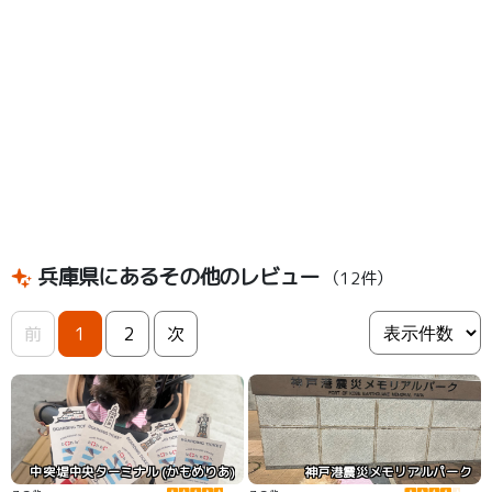
兵庫県にあるその他のレビュー
（12件）
前
1
2
次
中突堤中央ターミナル (かもめりあ)
神戸港震災メモリアルパーク