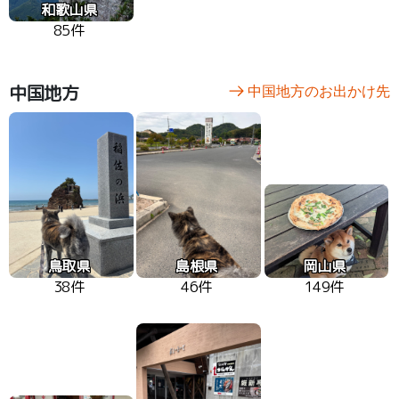
和歌山県
85件
中国地方
中国地方のお出かけ先
鳥取県
島根県
岡山県
38件
46件
149件