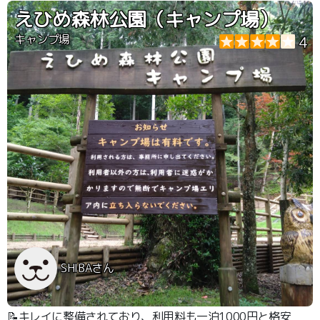
えひめ森林公園（キャンプ場）
キャンプ場
4
SHIBAさん
📝キレイに整備されており、利用料も一泊1000円と格安