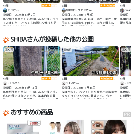
公園
公園
公園
とろさん
冒険家ルヴァンさん
novic
投稿日：2025年12月7日
投稿日：2025年11月5日
投稿日：2
📝夕焼けが見たくて高台にある公園に行っ
📝備讃瀬戸を中心に紀淡・鳴門・関門・豊
📝園内は
てみました！ とっても綺麗な夕焼けを見る
予の４つの海峡に囲まれ、国内で最も広く
薇を見な
事が出来ました🌆
日本で最初に指定された国立公園。天気の
ローラー滑
良い日にはとってもきれいな景色が見られ
ラ園
ます。
SHIBAさんが投稿した他の公園
高知県
高知県
高知県
中野1号児童公園
介良川親水公園
公園
公園
公園
SHIBAさん
SHIBAさん
SHIBA
投稿日：2025年11月14日
投稿日：2025年11月14日
投稿日：20
📝中野団地の西入口付近にある公園です。
📝緑が多く、ベンチもあり愛犬との散歩や
📝地域に
広い公園ではないですが、基本的な遊具は
ゆっくりくつろぐのに最適です。 ウォーキ
に利用出
揃っているので子供連れでも楽しめると思
ングやジョギングに適した園路かありま
動かせま
います。
す。
おすすめの商品