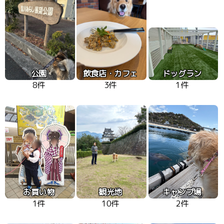
公園
飲食店・カフェ
ドッグラン
8件
3件
1件
お買い物
観光地
キャンプ場
1件
10件
2件