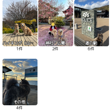
ハイキング（山、高原）
神社・仏閣
道の駅
1件
2件
6件
その他
4件