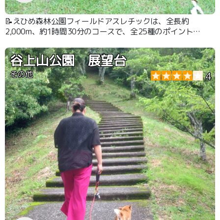
📝えひめ森林公園フィールドアスレチックは、全長約
2,000m、約1時間30分のコースで、全25種のポイントを
めぐりながら遊べます。
谷上山公園 展望台
その他
4