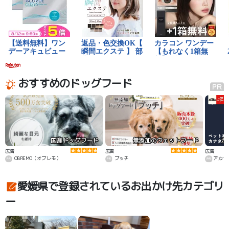
おすすめのドッグフード
国産ドッグフード
無添加のウェットフード
カ
広告
広告
広告
OBREMO（オブレモ）
ブッチ
アカナ
愛媛県で登録されているお出かけ先カテゴリ
ー