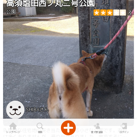
高須塩田西ノ丸二号公園
公園
3
SHIBAさん
📝閑静な住宅地の突き当たりにある小さな公園です。遊具
トップページ
検索
愛犬家登録
ログイン
は多くありませんが、滑り台がありました。散歩するには