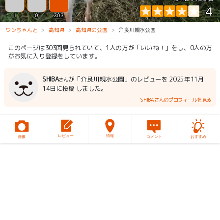
4
1
0
303
ワンちゃんと
高知県
高知県の公園
介良川親水公園
このページは303回見られていて、1人の方が「いいね！」をし、0人の方
がお気に入り登録をしています。
SHIBA
が「介良川親水公園」のレビューを 2025年11月
さん
14日に投稿 しました。
SHIBAさんのプロフィールを見る
レビュー
情報
画像
コメント
おすすめ