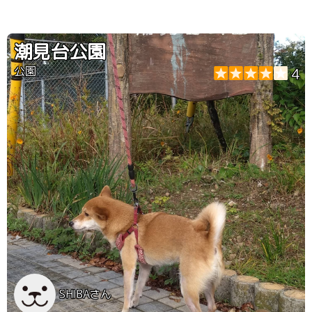
潮見台公園
公園
4
SHIBAさん