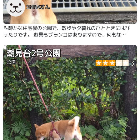
SHIBAさん
📝静かな住宅街の公園で、散歩や夕暮れのひとときにはぴ
ったりです。 遊具もブランコはありますので、何もなく
て遊べない。という事はありません。
潮見台2号公園
公園
3