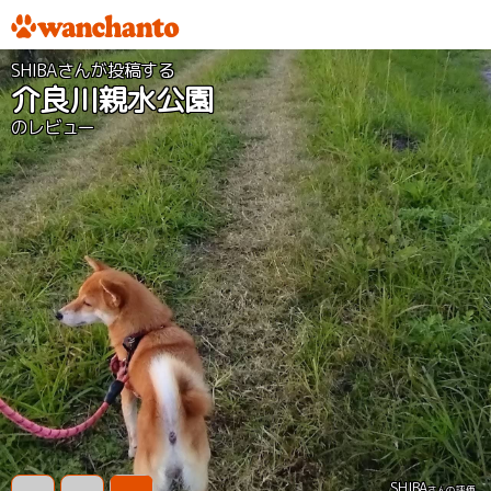
SHIBAさんが投稿する
介良川親水公園
のレビュー
SHIBA
さんの評価