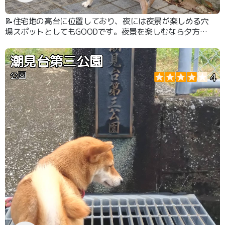
📝住宅地の高台に位置しており、夜には夜景が楽しめる穴
場スポットとしてもGOODです。夜景を楽しむなら夕方〜
が雰囲気出ます。
潮見台第三公園
公園
4