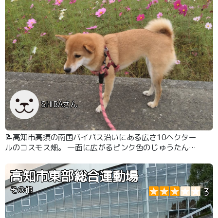
SHIBAさん
📝高知市高須の南国バイパス沿いにある広さ10ヘクター
ルのコスモス畑。 一面に広がるピンク色のじゅうたんは
必見です！！
高知市東部総合運動場
その他
3