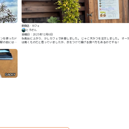
バル Boff
飲食店・カフェ
とろさん
投稿日：2025年12月6日
📝高台に上がり、少しカフェで休憩しました。 じゃこ天かつを注文しました。 オー
は焼くものだと思っていましたが、衣をつけて揚げる食べ方もあるのですね！
GACKY