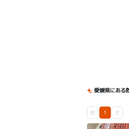
愛媛県にある
前
1
次