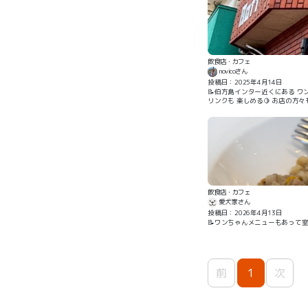
飲食店・カフェ
novicoさん
投稿日：2025年4月14日
📝伯方島インター近くにある ワンコと一緒に行けるカフェ☕️ 週替わりのランチ
リンクも 楽しめる🍋 お店の方々も感じが良くてワンコにも 優
🌊や shimanamiのモニュメ
飲食店・カフェ
愛犬家さん
投稿日：2026年4月13日
📝ワンちゃんメニューもあって
前
1
次