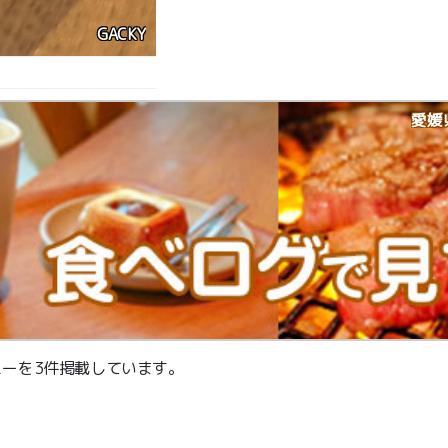
GACKY
愛媛
ューを3件掲載しています。