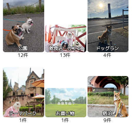
公園
飲食店・カフェ
ドッグラン
12件
13件
4件
テーマパーク
お買い物
宿泊
1件
1件
9件