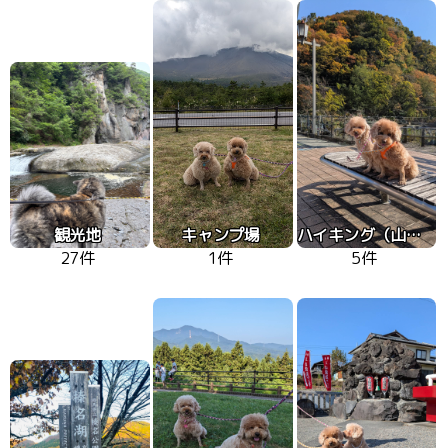
観光地
キャンプ場
ハイキング（山、高原）
27件
1件
5件