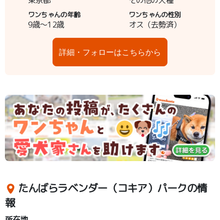
東京都
その他の犬種
ワンちゃんの年齢
ワンちゃんの性別
9歳～12歳
オス（去勢済）
詳細・フォローはこちらから
たんばらラベンダー（コキア）パークの情
報
所在地