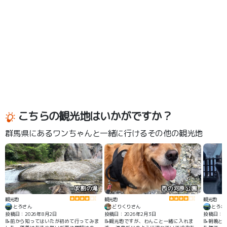
こちらの観光地はいかがですか？
群馬県にあるワンちゃんと一緒に行けるその他の観光地
吹割の滝
西の河原公園
観光地
観光地
観光地
とろさん
どりくりさん
とろさ
投稿日：2026年8月2日
投稿日：2026年2月3日
投稿日：20
📝前から知ってはいたが初めて行ってみま
📝観光地ですが、わんこと一緒に入れま
📝朝晩と