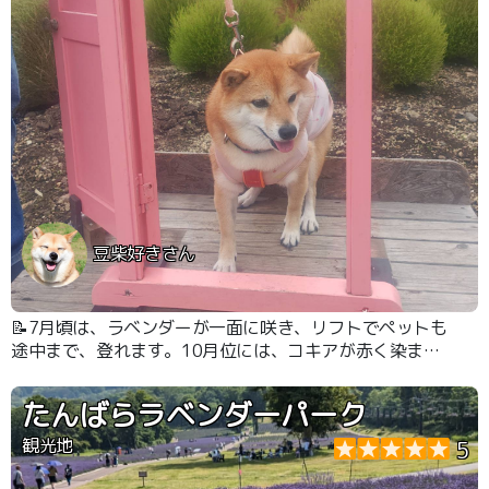
豆柴好きさん
📝7月頃は、ラベンダーが一面に咲き、リフトでペットも
途中まで、登れます。10月位には、コキアが赤く染まり
ます。ラベンダーの苗やその他のお土産は、買えました。
たんばらラベンダーパーク
観光地
5