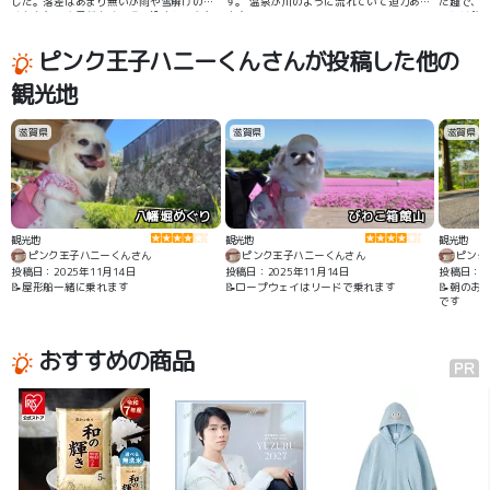
した。落差はあまり無いが雨や雪解けのた
す。 温泉が川のように流れていて迫力あり
た趣で、
めかかなり水量が多くて吸い込まれそうな
ます！
りには飲
感覚になるくらい勢いよく河床を割るよう
済ませまし
に流れ落ちる豪快な滝を楽しめます。 遊歩
ピンク王子ハニーくんさんが投稿した他の
道は1mほどで狭く柵も無いので足元を注意
を要す。(川に落ちたら絶対に助からないか
観光地
も) 車の場合は沼田方面から来て最初の無
理駐車場が10数台(すぐ満車)、そこから片
品方面に少し先に有料や無理駐車場があ
る。
滋賀県
滋賀県
滋賀県
八幡堀めぐり
びわこ箱館山
観光地
観光地
観光地
ピンク王子ハニーくんさん
ピンク王子ハニーくんさん
ピンク
投稿日：2025年11月14日
投稿日：2025年11月14日
投稿日：20
📝屋形船一緒に乗れます
📝ロープウェイはリードで乗れます
📝朝のお
です
おすすめの商品