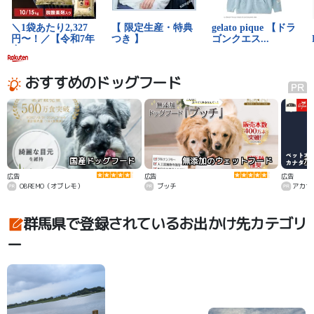
おすすめのドッグフード
国産ドッグフード
無添加のウェットフード
カ
広告
広告
広告
OBREMO（オブレモ）
ブッチ
アカナ
群馬県で登録されているお出かけ先カテゴリ
ー