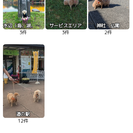
水辺（海、湖、川）
サービスエリア
神社・仏閣
3件
3件
2件
道の駅
12件