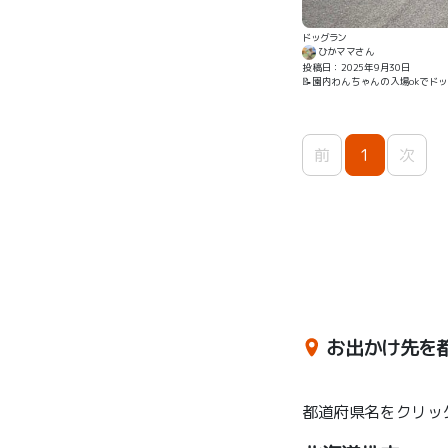
ドッグラン
ひかママさん
投稿日：2025年9月30日
📝園内わんちゃんの入場okで
前
1
次
お出かけ先を
都道府県名をクリッ