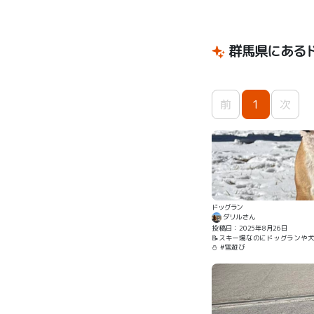
群馬県にある
前
1
次
ドッグラン
ダリルさん
投稿日：2025年8月26日
📝スキー場なのにドッグランや犬用雪遊びエリア があること！ 愛犬と一緒
⛄️ #雪遊び