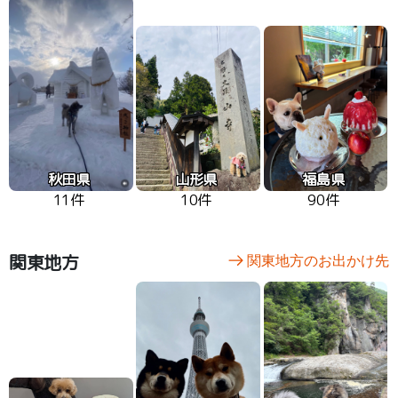
秋田県
山形県
福島県
11件
10件
90件
関東地方
関東地方のお出かけ先