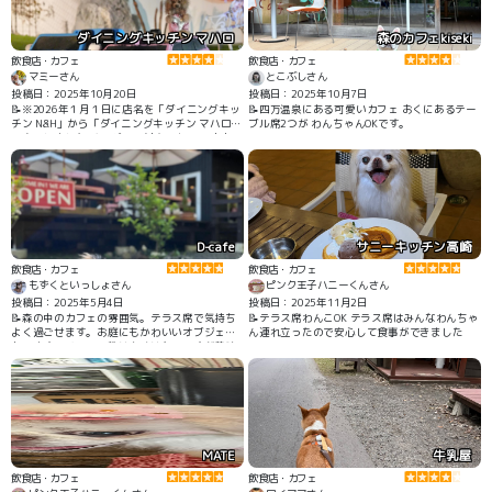
ダイニングキッチン マハロ
森のカフェkiseki
飲食店・カフェ
飲食店・カフェ
マミーさん
とこぶしさん
投稿日：2025年10月20日
投稿日：2025年10月7日
📝※2026年１月１日に店名を「ダイニングキッ
📝四万温泉にある可愛いカフェ おくにあるテー
チン N&H」から「ダイニングキッチン マハロ」
ブル席2つが わんちゃんOKです。
へ変更しました ドッグラン付きのカフェ 店内・
テラス席 駐車場あり 犬メニューあり。貸切OK
D-cafe
サニーキッチン高崎
飲食店・カフェ
飲食店・カフェ
もずくといっしょさん
ピンク王子ハニーくんさん
投稿日：2025年5月4日
投稿日：2025年11月2日
📝森の中のカフェの雰囲気。テラス席で気持ち
📝テラス席わんこOK テラス席はみんなわんちゃ
よく過ごせます。お庭にもかわいいオブジェが
ん連れ立ったので安心して食事ができました
あります。メニュー数は多くはないですが美味
しい。
MATE
牛乳屋
飲食店・カフェ
飲食店・カフェ