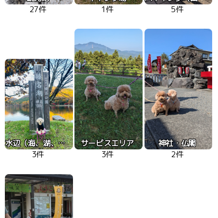
27件
1件
5件
水辺（海、湖、川）
サービスエリア
神社・仏閣
3件
3件
2件