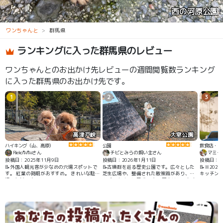
西の河原公園
ワンちゃんと
群馬県
ランキングに入った群馬県のレビュー
ワンちゃんとのお出かけ先レビューの週間閲覧数ランキング
に入った群馬県のお出かけ先です。
1
2
3
高津戸峡
大室公園
ハイキング（山、高原）
公園
飲食店・カ
Rieko🐑🐑さん
チビとみらの飼い主さん
マミー
投稿日：2025年11月9日
投稿日：2026年1月11日
投稿日：20
📝外国人観光客が少なめの穴場スポットで
📝古墳群を巡る歴史公園です。広々とした
📝※20
す。 紅葉の時期がおすすめ。 きれいな駐車
芝生広場や、整備された散策路があり、の
キッチン 
場、無料です。
んびり歩くのに最適です。 園内はとても広
マハロ」へ変更し
く、多様なルートがあるので、人慣れ・犬
カフェ 店
慣れの練習にもなります。池や豊かな自然
ューあり。
もあり、四季折々の景色を楽しめます。