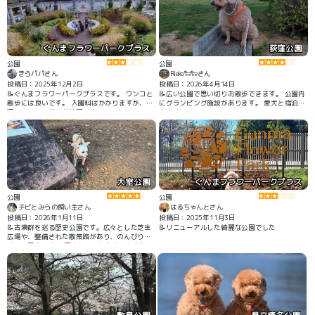
ぐんまフラワーパークプラス
荻窪公園
公園
公園
きらパパさん
Rieko🐑🐑さん
投稿日：2025年12月2日
投稿日：2026年4月14日
📝ぐんまフラワーパークプラスです。 ワンコと
📝広い公園で思い切りお散歩できます。 公園内
散歩には良いです。 入園料はかかりますが、管
にグランピング施設があります。 愛犬と宿泊で
理されていて花々が綺麗です。これからは、イ
きます。
ルミネーションがはじまります。
大室公園
ぐんまフラワーパークプラス
公園
公園
チビとみらの飼い主さん
はるちゃんとさん
投稿日：2026年1月11日
投稿日：2025年11月3日
📝古墳群を巡る歴史公園です。広々とした芝生
📝リニューアルした綺麗な公園でした
広場や、整備された散策路があり、のんびり歩
くのに最適です。 園内はとても広く、多様なル
ートがあるので、人慣れ・犬慣れの練習にもな
ります。池や豊かな自然もあり、四季折々の景
色を楽しめます。