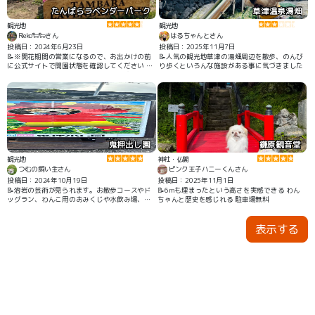
たんばらラベンダーパーク
草津温泉湯畑
観光地
観光地
Rieko🐑🐑さん
はるちゃんとさん
投稿日：2024年6月23日
投稿日：2025年11月7日
📝※開花期間の営業になるので、お出かけの前
📝人気の観光地草津の湯畑周辺を散歩、のんび
に公式サイトで開園状態を確認してください ラ
り歩くといろんな施設がある事に気づきました
ベンダーの場所までリフトでも行けますが、下
から歩いても散歩がてらにいいです。 ドッグラ
ンもあり。
鬼押出し園
鎌原観音堂
観光地
神社・仏閣
つむの飼い主さん
ピンク王子ハニーくんさん
投稿日：2024年10月19日
投稿日：2025年11月1日
📝溶岩の芸術が見られます。お散歩コースやド
📝6mも埋まったという高さを実感できる わん
ッグラン、わんこ用のおみくじや水飲み場、わ
ちゃんと歴史を感じれる 駐車場無料
んこと一緒に撮れるプリクラまでありわんこに
嬉しい観光地です。
表示する