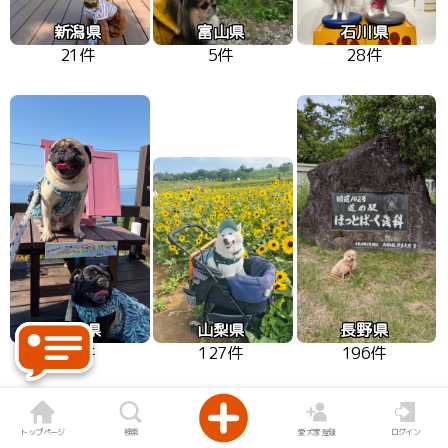
新潟県
富山県
石川県
21件
5件
28件
福井県
山梨県
長野県
29件
127件
196件
トップページ
検索
愛犬家登録
ログイン