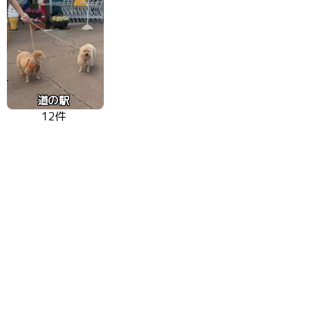
道の駅
12件