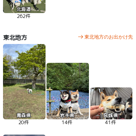
北海道
262件
東北地方
東北地方のお出かけ先
青森県
岩手県
宮城県
20件
14件
41件