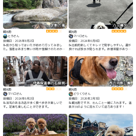
吹割の滝
八ッ場ダム
観光地
観光地
とろさん
マハロさん
投稿日：2026年8月2日
投稿日：2024年6月8日
📝前から知ってはいたが初めて行ってみまし
📝比較的新しくてキレイで見学しやすい。運が
た。落差はあまり無いが雨や雪解けのためかか
良ければ放水が見られます。休憩茶屋がありま
なり水量が多くて吸い込まれそうな感覚になる
す。
くらい勢いよく河床を割るように流れ落ちる豪
快な滝を楽しめます。 遊歩道は1mほどで狭く
柵も無いので足元を注意を要す。(川に落ちたら
絶対に助からないかも) 車の場合は沼田方面から
来て最初の無理駐車場が10数台(すぐ満車)、そ
こから片品方面に少し先に有料や無理駐車場が
ある。
伊香保温泉の石段街
西の河原公園
観光地
観光地
マハロさん
どりくりさん
投稿日：2024年6月2日
投稿日：2026年2月3日
📝活気のあるお店が多く食べ歩きが楽しいで
📝観光地ですが、わんこと一緒に入れます。 温
す。足湯も楽しむことができます。
泉が川のように流れていて迫力あります！