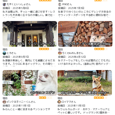
宿泊
宿泊
もずくといっしょさん
PINOさん
投稿日：2025年5月8日
投稿日：2025年7月3日
📝大浴場以外、ずっと一緒に過ごせます！レス
📝車で15分くらいのところにゲレンデがあるの
トランも天井高く広々なのが嬉しい。窯で仕上
でウィンタースポーツをする際に便利な宿で
げるお料理もワクワクします。スタッフの皆さ
す！森の中に立ってるキャビンなので雪遊びも
まも素敵に迎えてくれます。自然に囲まれた立
できます！ キッチンやワークスペースも完備！
地も心地よいです。
ゆっくりくつろげます！ #雪遊び
プチホテル リージェントハウス
ゆとりろガーデン北軽井沢withdog
宿泊
宿泊
とろさん
ちくわtoめんまさん
投稿日：2025年9月7日
投稿日：2025年4月12日
📝食事が美味しく、館内とても綺麗にされてお
📝マナーウェアをしていれば関内どこでも犬と
ります。入り口にあるドッグラン、その周りも
いけるのがよかった。(温泉以外) 室内ドッグラ
花壇で綺麗にされております。 暖かいご家族が
ンもあり、外にもドッグランがあってよかっ
経営されておりリピートして、今回は2泊しまし
た。
た。
ペンション エデン
ゆとりろガーデン北軽井沢 with dogs
宿泊
宿泊
ピンク王子ハニーくんさん
ロイママさん
投稿日：2025年11月1日
投稿日：2025年11月3日
📝わんこと一緒に泊まれるペンションです
📝ウェルカムボード・おやつ・マナーウェアと
ペットに優しいです。 ドッグランが2箇所あり