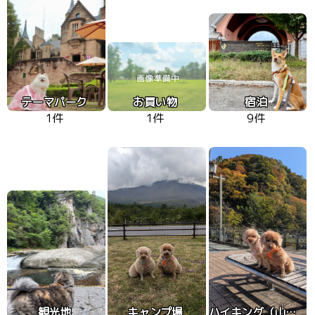
テーマパーク
お買い物
宿泊
1件
1件
9件
観光地
キャンプ場
ハイキング（山、高原）