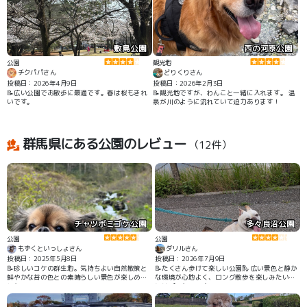
敷島公園
西の河原公園
公園
観光地
チクパパさん
どりくりさん
投稿日：2026年4月9日
投稿日：2026年2月3日
📝広い公園でお散歩に最適です。春は桜もきれ
📝観光地ですが、わんこと一緒に入れます。 温
いです。
泉が川のように流れていて迫力あります！
群馬県にある公園のレビュー
（12件）
チャツボミゴケ公園
多々良沼公園
公園
公園
もずくといっしょさん
ダリルさん
投稿日：2025年5月8日
投稿日：2026年7月9日
📝珍しいコケの群生地。気持ちよい自然散策と
📝たくさん歩けて楽しい公園🛝 広い景色と静か
鮮やかな苔の色との素晴らしい景色が楽しめま
な環境が心地よく、ロング散歩を楽しみたい方
した。
にはぴったりです🩷