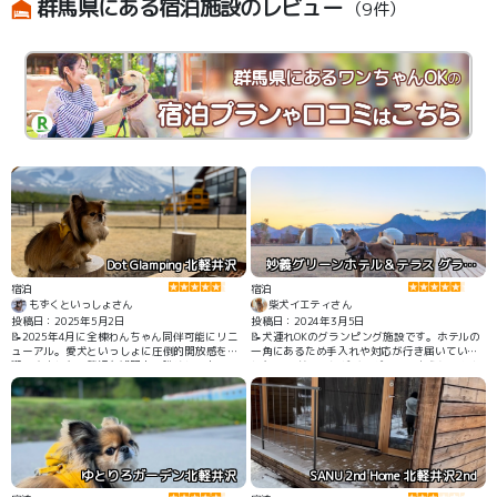
群馬県にある宿泊施設のレビュー
（9件）
群馬県にあるワンちゃんOK
の
Dot Glamping 北軽井沢
妙義グリーンホテル＆テラス グランピング
宿泊
宿泊
もずくといっしょさん
柴犬イエティさん
投稿日：2025年5月2日
投稿日：2024年3月5日
📝2025年4月に全棟わんちゃん同伴可能にリニ
📝犬連れOKのグランピング施設です。ホテルの
ューアル。愛犬といっしょに圧倒的開放感を満
一角にあるため手入れや対応が行き届いていま
喫できました。贅沢な浅間山の眺めと、あの星
した。 ２サイトほどドッグランのように囲われ
空や朝焼けは忘れられません！とても綺麗な施
たドームがあり、ワンちゃんをフリーにして過
設で、スタッフさんも素晴らしいです。アウト
ごすことができます。 共有部にはフリードリン
ドア初心者でも安心して楽しめます。(我が家も
クもあり、コーヒーやビールなどを片手に展望
初心者です)
テラスで妙義山を見ながらくつろぐこともでき
ます。
ゆとりろガーデン北軽井沢
SANU 2nd Home 北軽井沢2nd