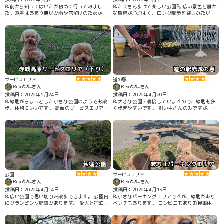
📝前から知ってはいたが初めて行ってみまし
📝たくさん歩けて楽しい公園🛝 広い景色と静か
た。落差はあまり無いが雨や雪解けのためかか
な環境が心地よく、ロング散歩を楽しみたい方
なり水量が多くて吸い込まれそうな感覚になる
にはぴったりです🩷
くらい勢いよく河床を割るように流れ落ちる豪
快な滝を楽しめます。 遊歩道は1mほどで狭く
柵も無いので足元を注意を要す。(川に落ちたら
絶対に助からないかも) 車の場合は沼田方面から
来て最初の無理駐車場が10数台(すぐ満車)、そ
こから片品方面に少し先に有料や無理駐車場が
ある。
赤城高原サービスエリア（下り）
道の駅赤城の恵
サービスエリア
道の駅
Rieko🐑🐑さん
Rieko🐑🐑さん
投稿日：2026年5月24日
投稿日：2026年4月20日
📝緑地がちょっとした小さな公園のようでお散
📝大きな公園に隣接していますので、緑地も多
歩、休憩にいいです。 高台のサービスエリアで
く歩きやすいです。 飼い主さんのみですが、地
緑地からの景色もいいです。 仮眠用のグッズま
元野菜や駐車場に面した場所に温泉施設があり
で販売している、品揃え豊富なサービスエリ
ました。 地元野菜は採れたてでとても美味しか
ア。
ったです。
荻窪公園
波志江パーキングエリア
公園
サービスエリア
Rieko🐑🐑さん
Rieko🐑🐑さん
投稿日：2026年4月14日
投稿日：2026年4月13日
📝広い公園で思い切りお散歩できます。 公園内
📝小さなパーキングエリアですが、緑地があり
にグランピング施設があります。 愛犬と宿泊で
ベンチもあります。 コンビニもありお食事休憩
きます。
にオススメです。