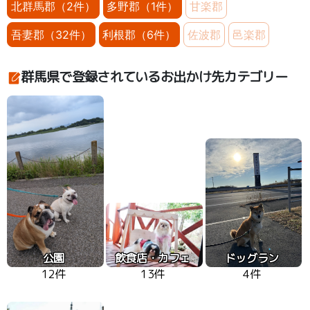
北群馬郡（2件）
多野郡（1件）
甘楽郡
吾妻郡（32件）
利根郡（6件）
佐波郡
邑楽郡
群馬県で登録されているお出かけ先カテゴリー
公園
飲食店・カフェ
ドッグラン
12件
13件
4件