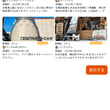
ピンク王子ハニーくんさん
ロイママさん
投稿日：2025年1月25日
投稿日：2025年11月3日
📝敷島公園にあるドッグカフェ 目の前に無料の
📝嬬恋高原にある松本牧場の「無農薬・無化学
駐車場が3台あります ドッグメニューあり
肥料の牧草で育った牛のお乳（JAS認定）」で作
ったソフトクリームが食べられます。
星空の下のジントニック
shima terrace
飲食店・カフェ
飲食店・カフェ
ちくわtoめんまさん
とこぶしさん
投稿日：2025年4月13日
投稿日：2025年9月28日
📝テイクアウト、テラス席のレモネードメイン
📝四万温泉、観光地の中心にある おしゃれカフ
のカフェ。
ェ わんちゃんはテラスのみ 大小あわせて5テー
ブルほどあります 大人気カフェです
表示する