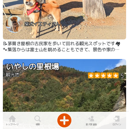
柴犬イエティさん
📝茅葺き屋根の古民家を歩いて回れる観光スポットです🏘️
🐾集落からは富士山を眺めることもできて、景色や家の造
りに心が癒されました☺️🐶 #富士山
いやしの里根場
観光地
5
トップページ
検索
愛犬家登録
ログイン