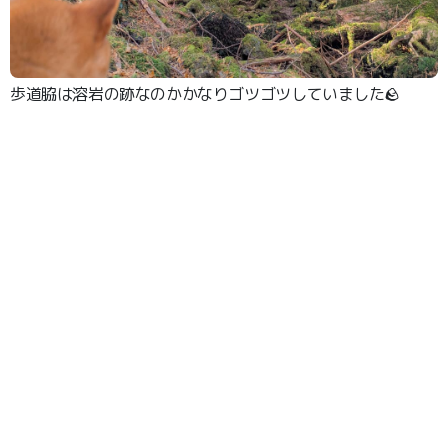
歩道脇は溶岩の跡なのかかなりゴツゴツしていました🪨