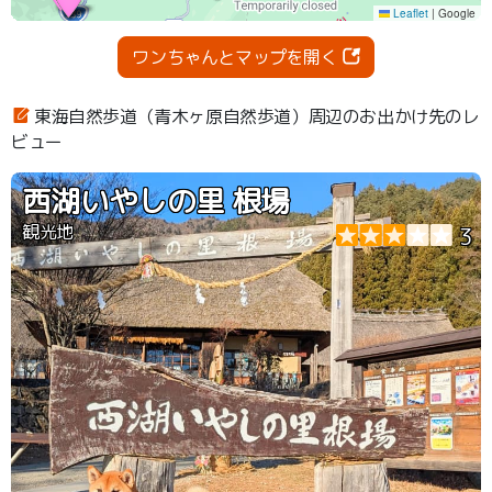
ワンちゃんとマップを開く
東海自然歩道（青木ヶ原自然歩道）周辺のお出かけ先のレ
ビュー
西湖いやしの里 根場
観光地
3