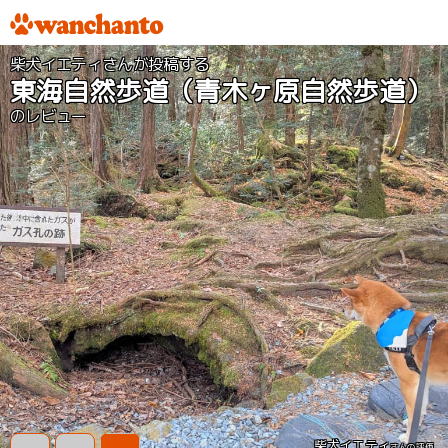
柴犬イエティさんが投稿する
東海自然歩道（青木ヶ原自然歩道）
のレビュー
柴犬イエティ
さんの評価