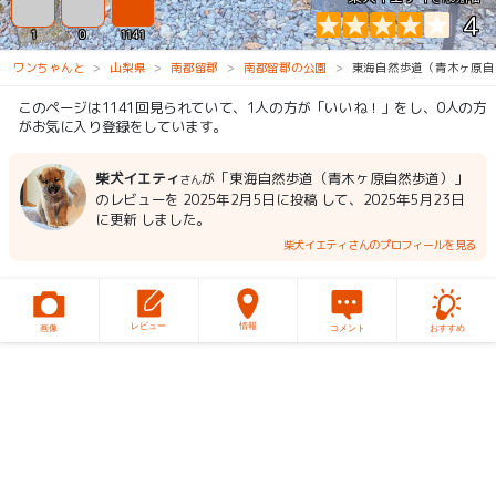
4
1
0
1141
ワンちゃんと
山梨県
南都留郡
南都留郡の公園
東海自然歩道（青木ヶ原自
このページは1141回見られていて、1人の方が「いいね！」をし、0人の方
がお気に入り登録をしています。
柴犬イエティ
が「東海自然歩道（青木ヶ原自然歩道）」
さん
のレビューを 2025年2月5日に投稿 して、2025年5月23日
に更新 しました。
柴犬イエティさんのプロフィールを見る
レビュー
情報
画像
コメント
おすすめ