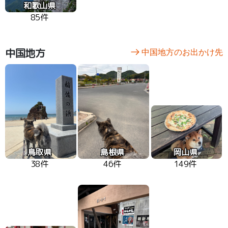
和歌山県
85件
中国地方
中国地方のお出かけ先
鳥取県
島根県
岡山県
38件
46件
149件