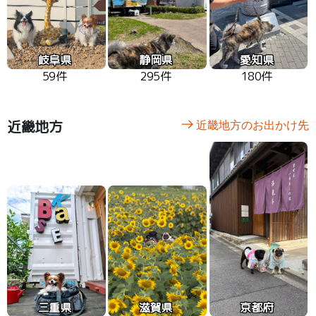
岐阜県
静岡県
愛知県
59件
295件
180件
近畿地方
近畿地方のお出かけ先
三重県
滋賀県
京都府