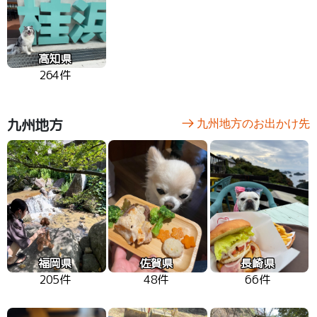
高知県
264件
九州地方
九州地方のお出かけ先
福岡県
佐賀県
長崎県
205件
48件
66件