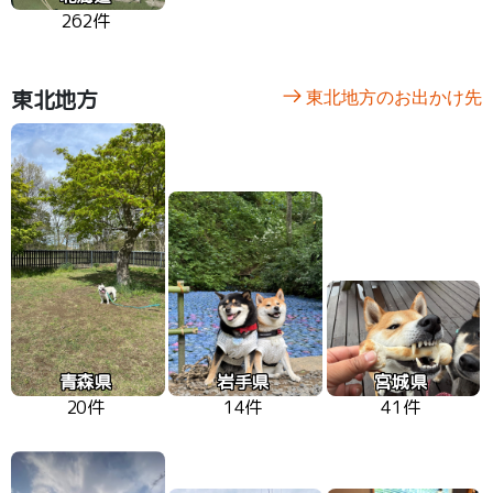
262件
東北地方
東北地方のお出かけ先
青森県
岩手県
宮城県
20件
14件
41件