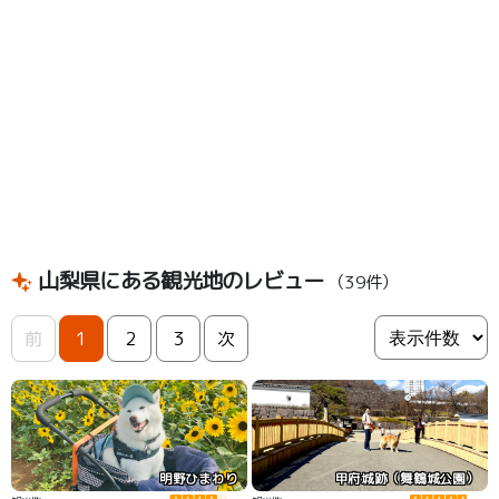
山梨県にある観光地のレビュー
（39件）
前
1
2
3
次
明野ひまわり
甲府城跡（舞鶴城公園）