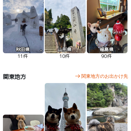
秋田県
山形県
福島県
11件
10件
90件
関東地方
関東地方のお出かけ先