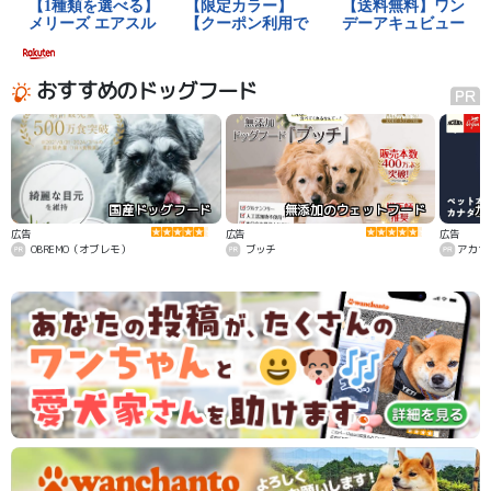
おすすめのドッグフード
国産ドッグフード
無添加のウェットフード
カ
広告
広告
広告
OBREMO（オブレモ）
ブッチ
アカナ