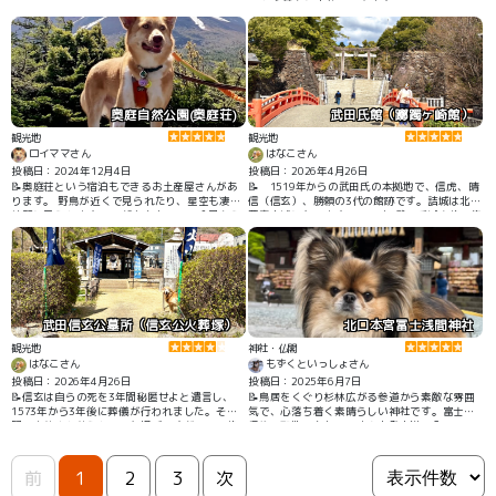
りと心静かにお参りできます。
奥庭自然公園(奥庭荘)
武田氏館（躑躅ヶ崎館）
観光地
観光地
ロイママさん
はなこさん
投稿日：2024年12月4日
投稿日：2026年4月26日
📝奥庭荘という宿泊もできるお土産屋さんがあ
📝 1519年からの武田氏の本拠地で、信虎、晴
ります。 野鳥が近くで見られたり、星空も凄く
信（信玄）、勝頼の3代の館跡です。詰城は北の
綺麗に見られます。 展望台もあり、五合目から
要害山城になります。1582年 武田氏滅亡後、徳
見る富士山も凄いです。 晴天はもちろんです
川により拡張されています。甲府城の築城によ
が、曇りでも雲海が見られるのでこれもまたス
り廃棄されました。1919年に跡地の中心部に武
テキです。
田神社が創建されました。ワンコと一緒に参拝
し、門跡や館跡を見ることができます。宝物殿
も見事でした。
武田信玄公墓所（信玄公火葬塚）
北口本宮冨士浅間神社
観光地
神社・仏閣
はなこさん
もずくといっしょさん
投稿日：2026年4月26日
投稿日：2025年6月7日
📝信玄は自らの死を3年間秘匿せよと遺言し、
📝鳥居をくぐり杉林広がる参道から素敵な雰囲
1573年から3年後に葬儀が行われました。その
気で、心落ち着く素晴らしい神社です。富士山
間、火葬され葬られていた場所ですが、その後
信仰の聖地でもあり、富士山登山道の入り口で
も秘匿され続け200年以上後の 1779年に石棺が
もある場所。愛犬と一緒に歴史やパワーを感じ
発掘されて公になった墓所です。
られると思います。
前
1
2
3
次