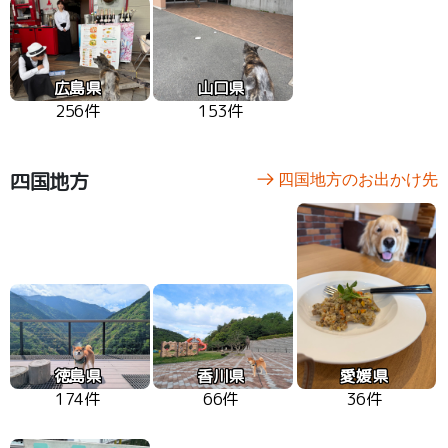
広島県
山口県
256件
153件
四国地方
四国地方のお出かけ先
徳島県
香川県
愛媛県
174件
66件
36件