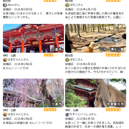
観光地
観光地
Akemiさん
はなこさん
投稿日：2026年8月3日
投稿日：2026年4月27日
📝背の低いひまわり🌻もあって、 愛犬との写真
📝武田氏滅亡後に甲斐を領した徳川や豊臣系大
撮影にバッチリかも。
名により築城された見事な城郭です。公園とし
て整備されていて、ゆっくり散策できます。天
守台からの眺望はとても気持ちいいです。1583
年に家康家臣の平岩親吉により築城が開始さ
れ、1590年の家康の関東移封後は、豊臣大名が
統治し浅野長政・幸長の時代に完成したようで
す。
久遠寺
三分一湧水公園
神社・仏閣
観光地
はるちゃんとさん
はなこさん
投稿日：2026年6月4日
投稿日：2026年4月26日
📝わんこリードでOK
📝八ヶ岳からの湧水を地域で平等に3分するため
の昔からの施設です。今も3分されていて、綺麗
に整備された落ち着いた林の中の公園になって
います。近くに三分一湧水館があり、歴史も分
かりますが、行った時はあいにく休館日でした
😅
久遠寺
甲斐善光寺
神社・仏閣
神社・仏閣
はるちゃんとさん
もずくといっしょさん
投稿日：2026年6月4日
投稿日：2025年6月7日
📝身延山の枝垂れ桜 わんこリードでOK
📝抱っこで一緒にお参りできました。武田信玄
創建のお寺で、日本一の鳴き竜も見事。しっと