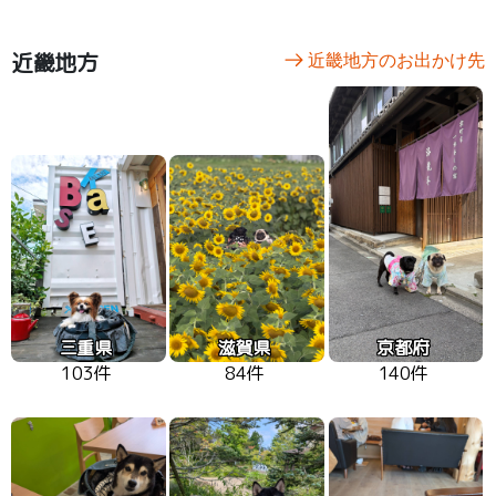
近畿地方
近畿地方のお出かけ先
三重県
滋賀県
京都府
103件
84件
140件