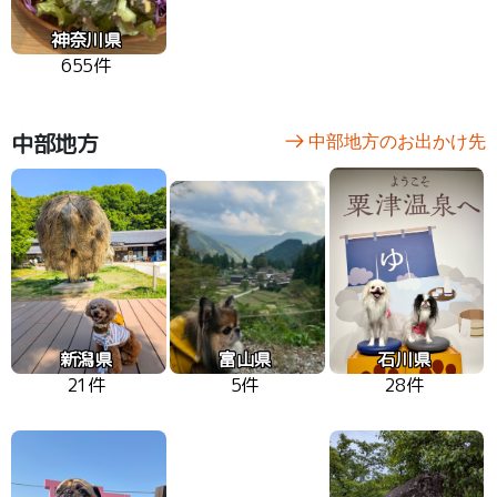
神奈川県
655件
中部地方
中部地方のお出かけ先
新潟県
富山県
石川県
21件
5件
28件