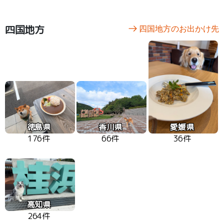
四国地方
四国地方のお出かけ先
徳島県
香川県
愛媛県
176件
66件
36件
高知県
264件