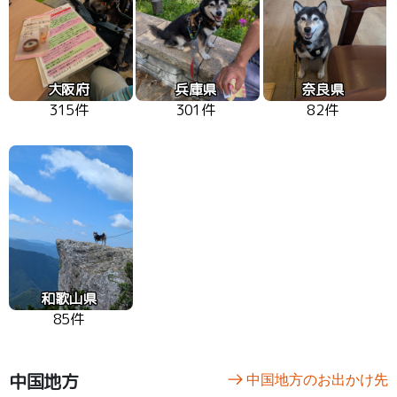
大阪府
兵庫県
奈良県
315件
301件
82件
和歌山県
85件
中国地方
中国地方のお出かけ先