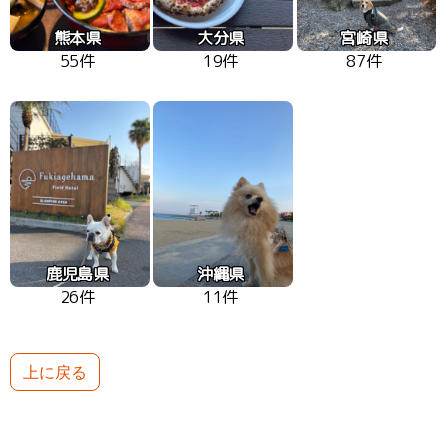
熊本県
大分県
宮崎県
55件
19件
87件
鹿児島県
沖縄県
26件
11件
上に戻る