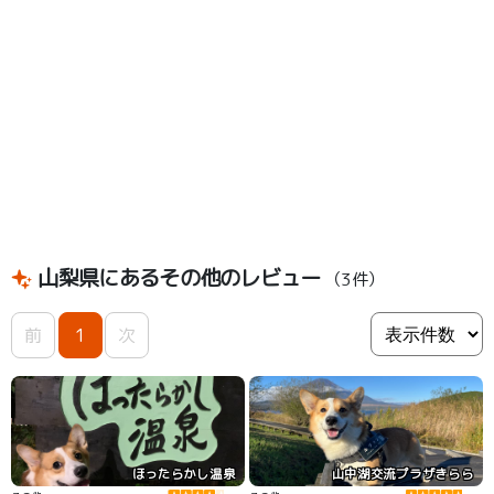
山梨県にあるその他のレビュー
（3件）
前
1
次
ほったらかし温泉
山中湖交流プラザきらら