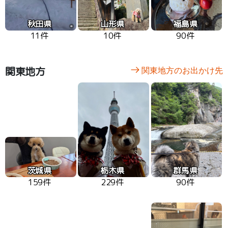
秋田県
山形県
福島県
11件
10件
90件
関東地方
関東地方のお出かけ先
茨城県
栃木県
群馬県
159件
229件
90件