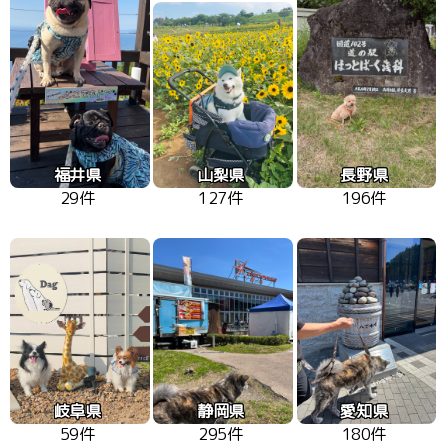
福井県
山梨県
長野県
29件
127件
196件
岐阜県
静岡県
愛知県
59件
295件
180件