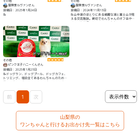
その他
その他
冒険家ルヴァンさん
冒険家ルヴァンさん
投稿日：2025年1月24日
投稿日：2024年11月13日
📝
📝山中湖のほとりにある綺麗な湖と富士山が見
える交流施設。貸切でわんちゃんのオフ会やイ
ベント等が行われていることもある。
ドッグリゾートWoof
その他
ピンク王子ハニーくんさん
投稿日：2025年1月23日
📝ドッグラン、ドッグプール、ドッグカフェ、
トリミング、宿泊全てあるわんちゃんのための
施設です わんちゃんファーストなのでわんちゃ
んたちがとても楽しんでくれます
前
1
次
山梨県の
ワンちゃんと行けるお出かけ先一覧はこちら