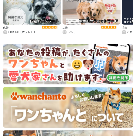
国産ドッグフード
無添加のウェットフード
カ
広告
広告
広告
OBREMO（オブレモ）
ブッチ
アカナ