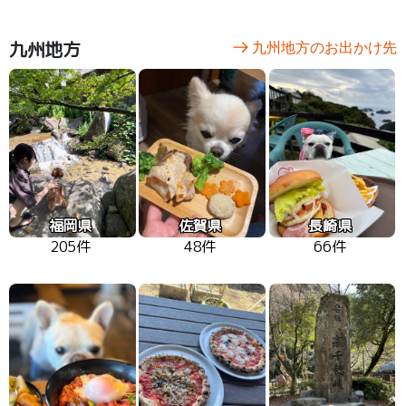
九州地方
九州地方のお出かけ先
福岡県
佐賀県
長崎県
205件
48件
66件