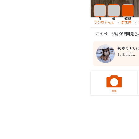
1
0
958
ワンちゃんと
群馬県
このページは958回見
もずくとい
しました。
画像