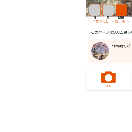
1
0
500
ワンちゃんと
岡山県
このページは500回見
hemu
が
さん
画像