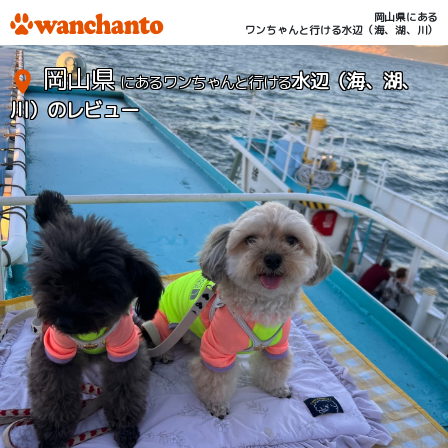
岡山県にある
ワンちゃんと行ける水辺（海、湖、川）
岡山県
水辺（海、湖、
にあるワンちゃんと行ける
川）のレビュー