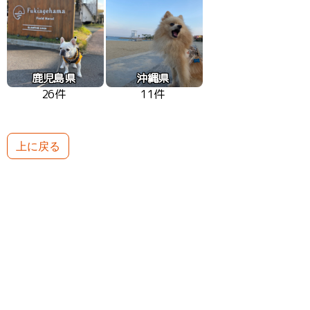
鹿児島県
沖縄県
26件
11件
上に戻る