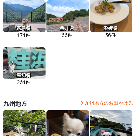
徳島県
香川県
愛媛県
174件
66件
36件
高知県
264件
九州地方
九州地方のお出かけ先