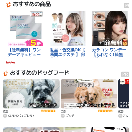
おすすめの商品
おすすめのドッグフード
国産ドッグフード
無添加のウェットフード
カ
広告
広告
広告
OBREMO（オブレモ）
ブッチ
アカナ