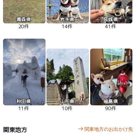
青森県
岩手県
宮城県
20件
14件
41件
秋田県
山形県
福島県
11件
10件
90件
関東地方
関東地方のお出かけ先