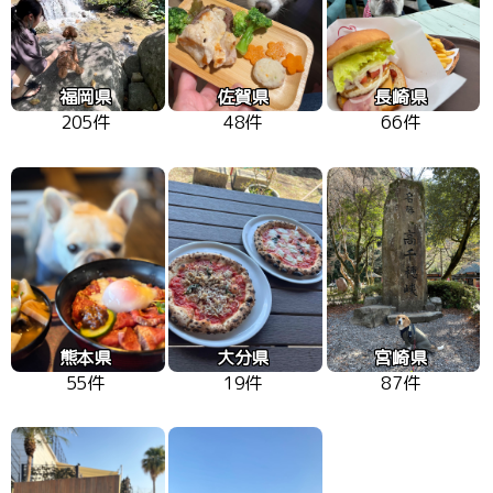
福岡県
佐賀県
長崎県
205件
48件
66件
熊本県
大分県
宮崎県
55件
19件
87件