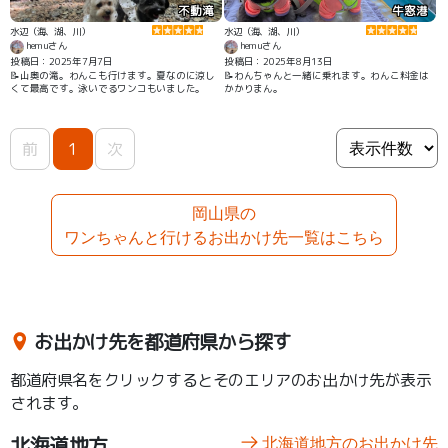
不動滝
牛窓港
水辺（海、湖、川）
水辺（海、湖、川）
hemuさん
hemuさん
投稿日：2025年7月7日
投稿日：2025年8月13日
📝山奥の滝。わんこも行けます。夏なのに涼し
📝わんちゃんと一緒に乗れます。わんこ料金は
くて最高です。泳いでるワンコもいました。
かかりまん。
前
1
次
岡山県の
ワンちゃんと行けるお出かけ先一覧はこちら
お出かけ先を都道府県から探す
都道府県名をクリックするとそのエリアのお出かけ先が表示
されます。
北海道地方
北海道地方のお出かけ先