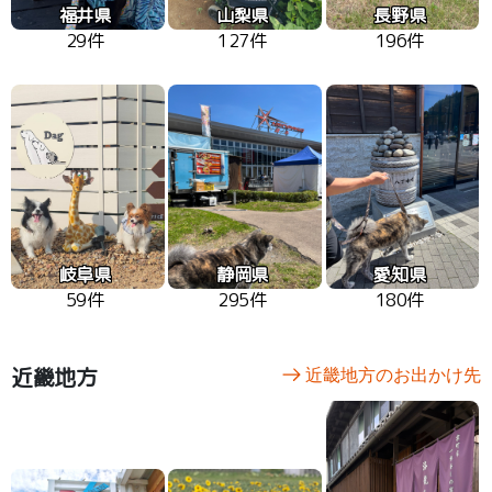
福井県
山梨県
長野県
29件
127件
196件
岐阜県
静岡県
愛知県
59件
295件
180件
近畿地方
近畿地方のお出かけ先