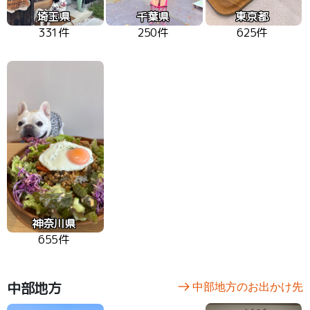
埼玉県
千葉県
東京都
331件
250件
625件
神奈川県
655件
中部地方
中部地方のお出かけ先