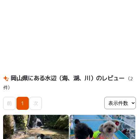
岡山県にある水辺（海、湖、川）のレビュー
（2
件）
前
1
次