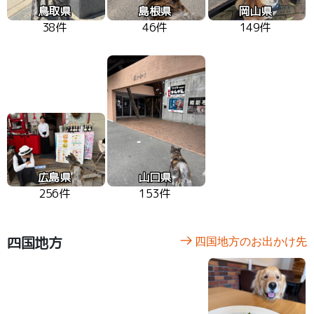
鳥取県
島根県
岡山県
38件
46件
149件
広島県
山口県
256件
153件
四国地方
四国地方のお出かけ先