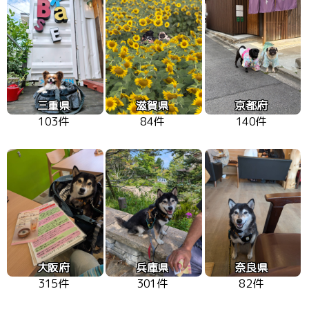
三重県
滋賀県
京都府
103件
84件
140件
大阪府
兵庫県
奈良県
315件
301件
82件