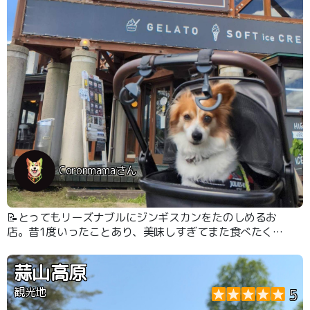
Coronmamaさん
📝とってもリーズナブルにジンギスカンをたのしめるお
店。昔1度いったことあり、美味しすぎてまた食べたくな
り再訪しました テラス席ペット可、我が家が行った時は
土日祝は予約不可と聞きました わんこ用のご飯もありま
蒜山高原
すよ
観光地
5