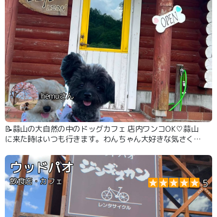
hemuさん
📝蒜山の大自然の中のドッグカフェ 店内ワンコOK♡蒜山
に来た時はいつも行きます。わんちゃん大好きな気さくな
店主さも雰囲気も良いです。わんこの水やお芋のおやつま
で頂きました。
ウッドパオ
飲食店・カフェ
5