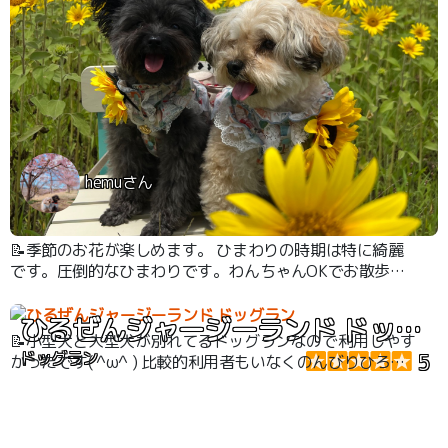
hemuさん
📝季節のお花が楽しめます。 ひまわりの時期は特に綺麗
です。圧倒的なひまわりです。わんちゃんOKでお散歩も
できます。敷地内に無料とドッグランもあります。
ひるぜんジャージーランド ドッグラン
📝小型犬と大型犬が別れてるドッグランなので利用しやす
ドッグラン
5
かったです( ^ω^ ) 比較的利用者もいなくのんびりひろび
ろと過ごせました( ^ω^ )