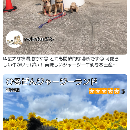
rodemkunさん
📝広大な牧場地です😊 とても開放的な場所です😊 可愛ら
しい牛がいっぱい！ 美味しいジャージー牛乳をお土産に
買いました♡
ひるぜんジャージーランド
観光地
5