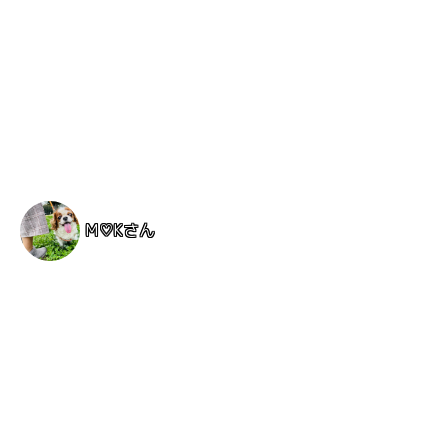
M♡Kさん