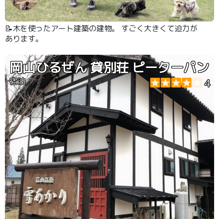
📝木を使ったアート建築の建物。 すごく大きくて迫力が
あります。
岡山ひるぜん 貸別荘 ピーターパン
宿泊
4