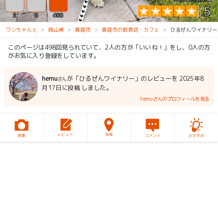
5
2
0
498
ワンちゃんと
岡山県
真庭市
真庭市の飲食店・カフェ
ひるぜんワイナリー
このページは498回見られていて、2人の方が「いいね！」をし、0人の方
がお気に入り登録をしています。
hemu
が「ひるぜんワイナリー」のレビューを 2025年8
さん
月17日に投稿 しました。
hemuさんのプロフィールを見る
レビュー
情報
画像
コメント
おすすめ