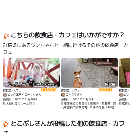
こちらの飲食店・カフェはいかがですか？
群馬県にあるワンちゃんと一緒に行けるその他の飲食店・カ
フェ
るんるんファームCafe＆Gallery
牛乳屋
飲食店・カフェ
飲食店・カフェ
飲食店・カ
ピンク王子ハニーくんさん
ロイママさん
ピンク
投稿日：2025年11月10日
投稿日：2025年11月3日
投稿日：20
📝犬連れ専用ルームあり
📝嬬恋高原にある松本牧場の「無農薬・無
📝店内わ
化学肥料の牧草で育った牛のお乳（JAS認
定）」で作ったソフトクリームが食べられ
ます。
とこぶしさんが投稿した他の飲食店・カフ
ェ