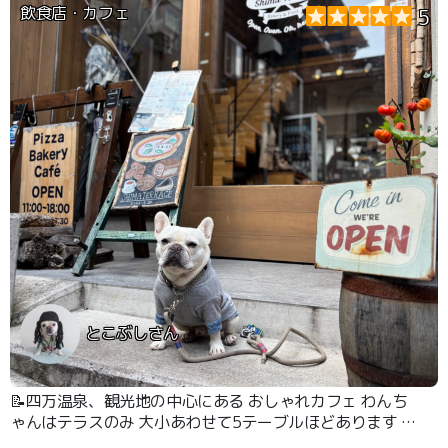
飲食店・カフェ
5
とこぶしさん
📝四万温泉、観光地の中心にある おしゃれカフェ わんち
ゃんはテラスのみ 大小あわせて5テーブルほどあります 大
人気カフェです