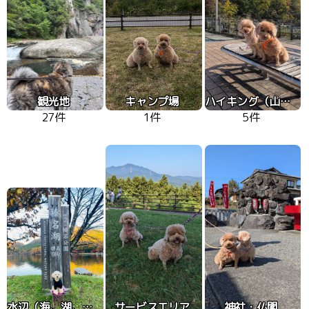
観光地
キャンプ場
ハイキング（山、高原）
27件
1件
5件
水辺（海、湖、川）
サービスエリア
神社・仏閣