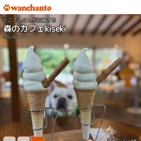
とこぶしさんが投稿する
森のカフェkiseki
のレビュー
とこぶし
さんの評価