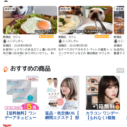
神奈川県
神奈川県
埼玉県
dogcafe BELL
garagecafe_kawawa cocoro
飲食店・カフェ
飲食店・カフェ
飲食店・カ
とこぶしさん
とこぶしさん
とこぶ
投稿日：2026年8月6日
投稿日：2026年8月5日
投稿日：2
📝室内ドッグランのあるカフェ 暑い日や天
📝すべてのケアがそろう ペットの基地 トリ
📝店内わんち
気の悪い日は特にありがたいカフェ。 料理
ミングやカフェなどの 複合施設 カフェのご
豊富で 
も美味しく 1日いられるカフェです
飯がとてもおいしく ミニドッグランありで
長居してしまうカフェ
おすすめの商品