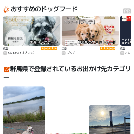
おすすめのドッグフード
国産ドッグフード
無添加のウェットフード
カ
広告
広告
広告
OBREMO（オブレモ）
ブッチ
アカナ
群馬県で登録されているお出かけ先カテゴリ
ー