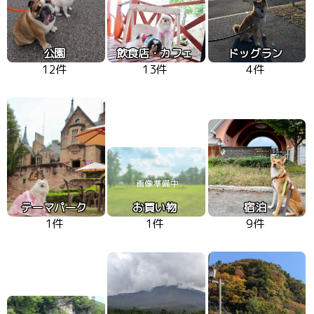
公園
飲食店・カフェ
ドッグラン
12件
13件
4件
テーマパーク
お買い物
宿泊
1件
1件
9件