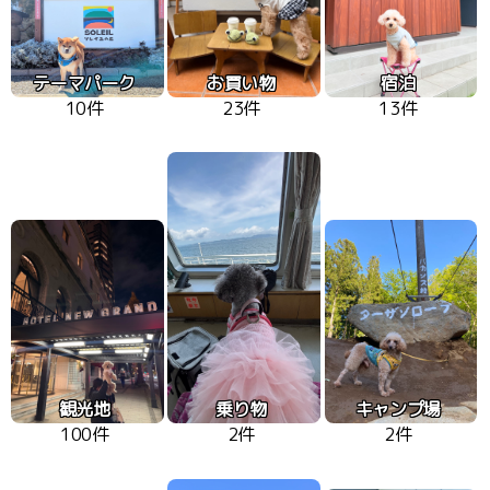
テーマパーク
お買い物
宿泊
10件
23件
13件
観光地
乗り物
キャンプ場
100件
2件
2件