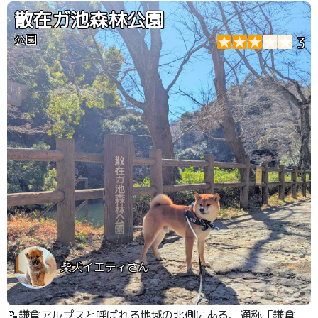
散在ガ池森林公園
公園
3
柴犬イエティさん
📝鎌倉アルプスと呼ばれる地域の北側にある、通称「鎌倉