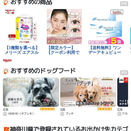
おすすめの商品
おすすめのドッグフード
国産ドッグフード
無添加のウェットフード
カ
広告
広告
広告
OBREMO（オブレモ）
ブッチ
アカナ
神奈川県で登録されているお出かけ先カテゴ