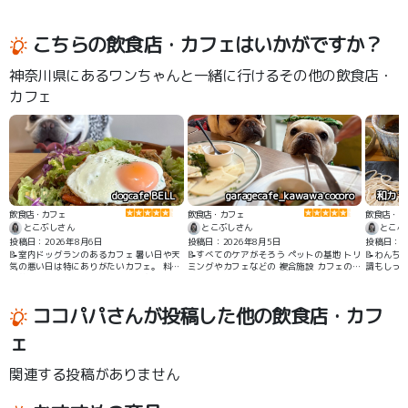
こちらの飲食店・カフェはいかがですか？
神奈川県にあるワンちゃんと一緒に行けるその他の飲食店・
カフェ
dogcafe BELL
garagecafe_kawawa cocoro
飲食店・カフェ
飲食店・カフェ
飲食店・カ
とこぶしさん
とこぶしさん
とこぶ
投稿日：2026年8月6日
投稿日：2026年8月5日
投稿日：20
📝室内ドッグランのあるカフェ 暑い日や天
📝すべてのケアがそろう ペットの基地 トリ
📝わんち
気の悪い日は特にありがたいカフェ。 料理
ミングやカフェなどの 複合施設 カフェのご
調もしっ
も美味しく 1日いられるカフェです
飯がとてもおいしく ミニドッグランありで
蕎麦やデ
長居してしまうカフェ
ココパパさんが投稿した他の飲食店・カフ
ェ
関連する投稿がありません