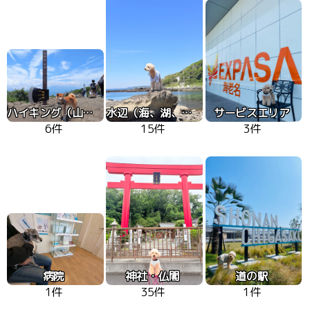
ハイキング（山、高原）
水辺（海、湖、川）
サービスエリア
6件
15件
3件
病院
神社・仏閣
道の駅
1件
35件
1件