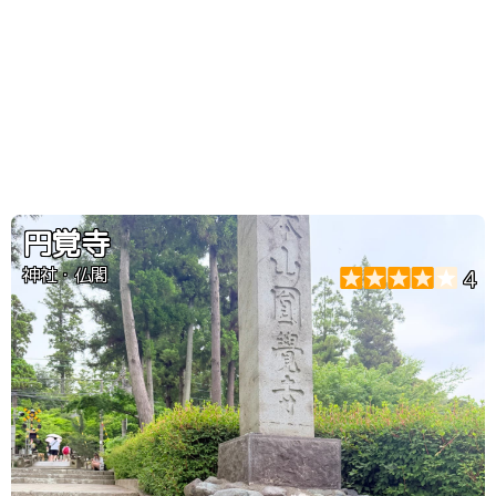
円覚寺
神社・仏閣
4