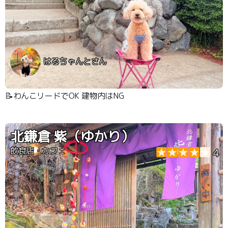
はるちゃんとさん
📝わんこリードでOK 建物内はNG
北鎌倉 紫（ゆかり）
飲食店・カフェ
4