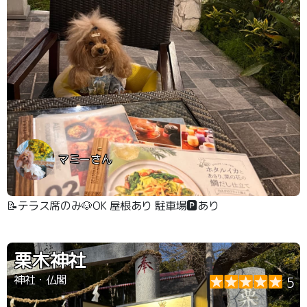
マミーさん
📝テラス席のみ🐶OK 屋根あり 駐車場🅿️あり
栗木神社
神社・仏閣
5