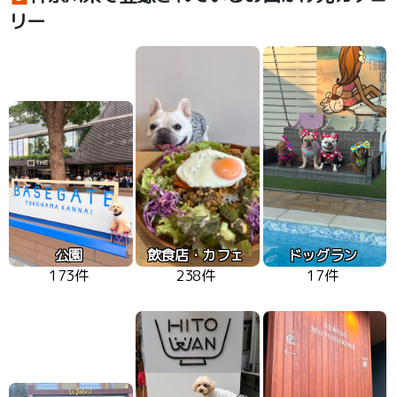
リー
公園
飲食店・カフェ
ドッグラン
173件
238件
17件