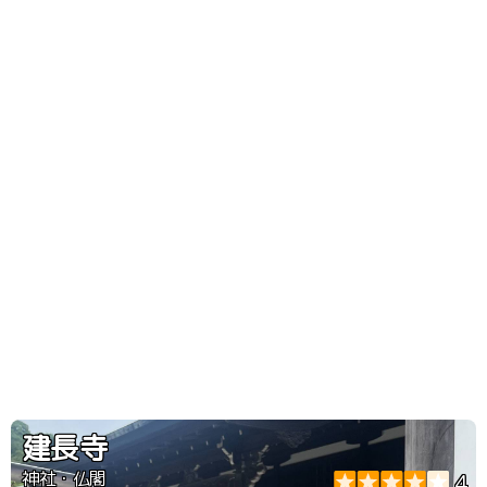
建長寺
神社・仏閣
4