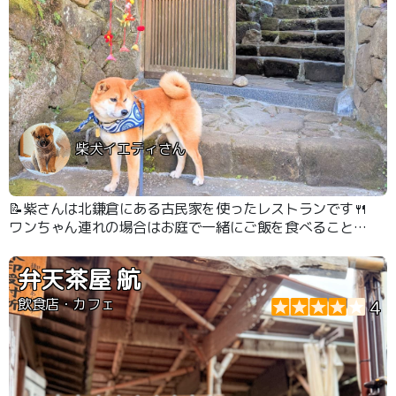
柴犬イエティさん
📝紫さんは北鎌倉にある古民家を使ったレストランです🍴
ワンちゃん連れの場合はお庭で一緒にご飯を食べることが
できます🐶☺️ 綺麗な彩りで丁寧な食事がとても良かった
です🍛👍✨
弁天茶屋 航
飲食店・カフェ
4