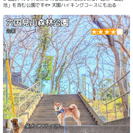
池」を含む公園です🐟️ 天園ハイキングコースにも出るこ
とができますが、この公園の中だけでも起伏のあるコース
を楽しめます🐾
六国見山森林公園
公園
4
柴犬イエティさん