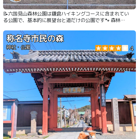
📝六国見山森林公園は鎌倉ハイキングコースに含まれてい
る公園で、基本的に展望台と道だけの公園です🐾 森林の
中を歩いて登って、広い景色を見渡すことができる展望台
はとても気持ちが良かったです☺️🐶👍
称名寺市民の森
神社・仏閣
4