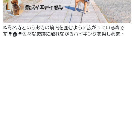
柴犬イエティさん
📝称名寺というお寺の境内を囲むように広がっている森で
す🌳🏚️🌳色々な史跡に触れながらハイキングを楽しめまし
た🥾 境内は広く池などもあるのでそこでゆっくりするだ
けでも楽しめます☺️🐶 #ハイキング