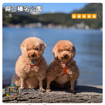
県立榛名公園
公園
5
Rieko🐑🐑さん