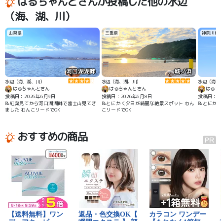
はるちゃんとさんが投稿した他の水辺
喫できます。
（海、湖、川）
山梨県
三重県
神奈川県
河口湖湖畔
城ノ浜
水辺（海、湖、川）
水辺（海、湖、川）
水辺（海、
はるちゃんとさん
はるちゃんとさん
はるち
投稿日：2026年6月9日
投稿日：2026年6月8日
投稿日：2
📝紅葉見てから河口湖湖畔で富士山見てき
📝とにかく夕日が綺麗な絶景スポット わん
📝とにか
ました わんこリードでOK
こリードでOK
おすすめの商品