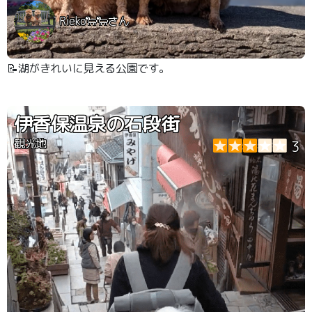
Rieko🐑🐑さん
📝湖がきれいに見える公園です。
伊香保温泉の石段街
観光地
3