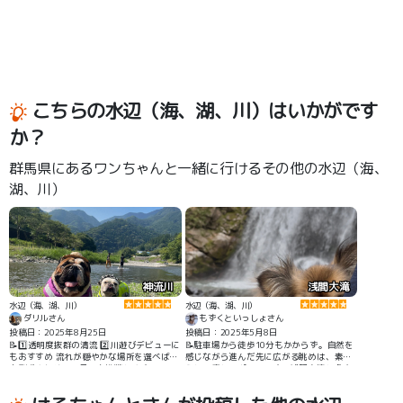
こちらの水辺（海、湖、川）はいかがです
か？
群馬県にあるワンちゃんと一緒に行けるその他の水辺（海、
湖、川）
神流川
浅間大滝
水辺（海、湖、川）
水辺（海、湖、川）
ダリルさん
もずくといっしょさん
投稿日：2025年8月25日
投稿日：2025年5月8日
📝1️⃣透明度抜群の清流 2️⃣川遊びデビューに
📝駐車場から徒歩10分もかからず。自然を
もおすすめ 流れが穏やかな場所を選べば、
感じながら進んだ先に広がる眺めは、素晴
小型犬や初めての子でも挑戦しやすいで
らしい癒しスポットです。浅間大滝と魚止
す。ライフジャケットを着せれば安心して
めの滝と、どちらも素敵な滝を間近で見る
楽しめます！ #川遊び
ことができます。涼しく、愛犬と自然を満