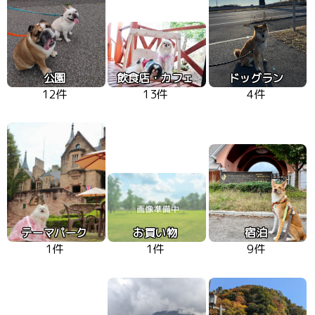
公園
飲食店・カフェ
ドッグラン
12件
13件
4件
テーマパーク
お買い物
宿泊
1件
1件
9件