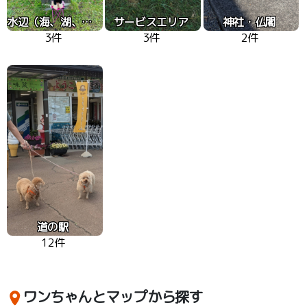
水辺（海、湖、川）
サービスエリア
神社・仏閣
3件
3件
2件
道の駅
12件
ワンちゃんとマップから探す