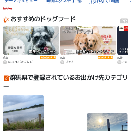
おすすめのドッグフード
国産ドッグフード
無添加のウェットフード
カ
広告
広告
広告
OBREMO（オブレモ）
ブッチ
アカナ
群馬県で登録されているお出かけ先カテゴリ
ー