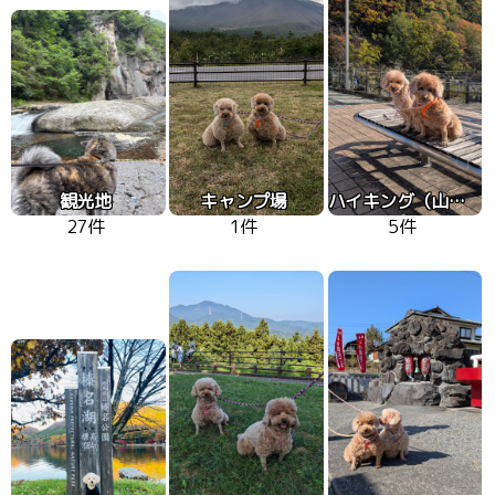
観光地
キャンプ場
ハイキング（山、高原）
27件
1件
5件