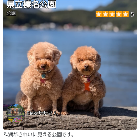
県立榛名公園
公園
5
Rieko🐑🐑さん
📝湖がきれいに見える公園です。