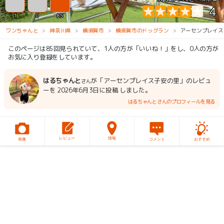
4
1
0
85
ワンちゃんと
神奈川県
横須賀市
横須賀市のドッグラン
アーセンプレイス
このページは85回見られていて、1人の方が「いいね！」をし、0人の方が
お気に入り登録をしています。
はるちゃんと
が「アーセンプレイス子安の里」のレビュ
さん
ーを 2026年6月3日に投稿 しました。
はるちゃんとさんのプロフィールを見る
レビュー
情報
画像
コメント
おすすめ