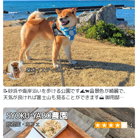
柴犬イエティさん
📝砂浜や海岸沿いを歩ける公園です🌊🐕‍🦺景色が綺麗で、
天気が良ければ富士山も見ることができます🗻 御用邸も
近く、なんとなく心が洗われる気がします🦊👍
SYOKU-YABO農園
飲食店・カフェ
4