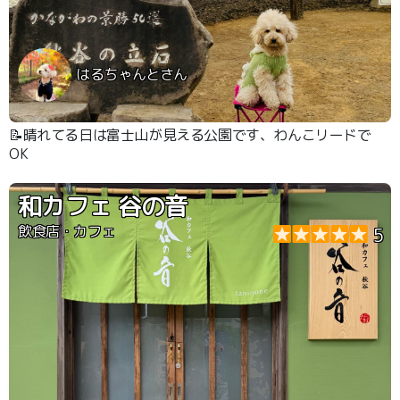
はるちゃんとさん
📝晴れてる日は富士山が見える公園です、わんこリードで
OK
和カフェ 谷の音
飲食店・カフェ
5