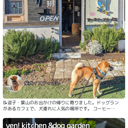
柴犬イエティさん
📝逗子・葉山のお出かけの帰りに寄りました。ドッグラン
があるカフェで、犬連れに人気の場所です。 コーヒーも
美味しくスイーツもあって、ワンちゃんと過ごすには丁度
良いです。
ven! kitchen &dog garden