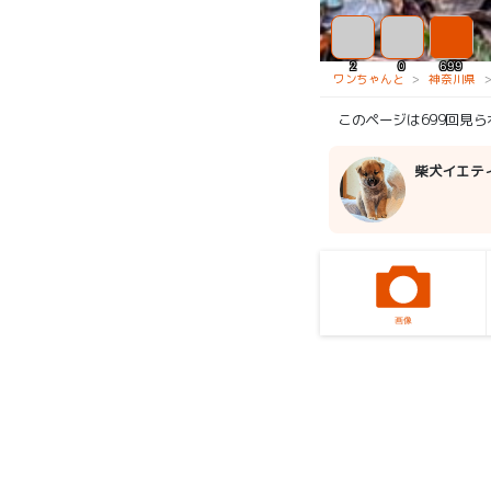
2
0
699
ワンちゃんと
神奈川県
このページは699回見
柴犬イエテ
画像