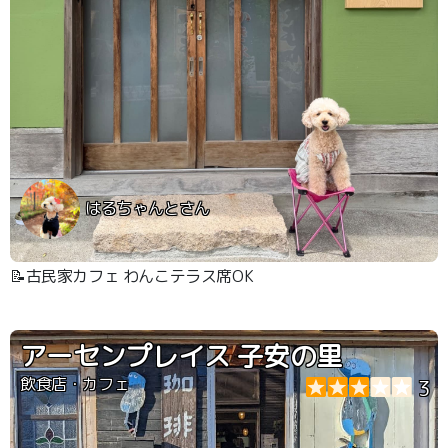
はるちゃんとさん
📝古民家カフェ わんこテラス席OK
アーセンプレイス 子安の里
飲食店・カフェ
3