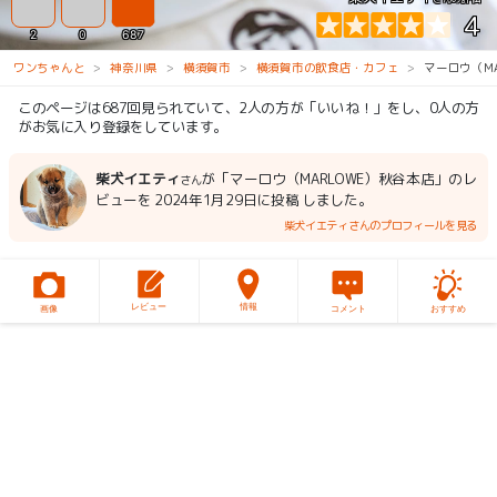
4
2
0
687
ワンちゃんと
神奈川県
横須賀市
横須賀市の飲食店・カフェ
マーロウ（MA
このページは687回見られていて、2人の方が「いいね！」をし、0人の方
がお気に入り登録をしています。
柴犬イエティ
が「マーロウ（MARLOWE）秋谷本店」のレ
さん
ビューを 2024年1月29日に投稿 しました。
柴犬イエティさんのプロフィールを見る
レビュー
情報
画像
コメント
おすすめ