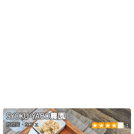
SYOKU-YABO農園
飲食店・カフェ
4