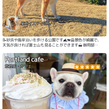
柴犬イエティさん
📝砂浜や海岸沿いを歩ける公園です🌊🐕‍🦺景色が綺麗で、
天気が良ければ富士山も見ることができます🗻 御用邸も
近く、なんとなく心が洗われる気がします🦊👍
Portland cafe
飲食店・カフェ
5