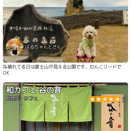
はるちゃんとさん
📝晴れてる日は富士山が見える公園です、わんこリードで
OK
和カフェ 谷の音
飲食店・カフェ
5