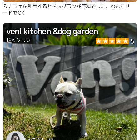
📝カフェを利用するとドッグランが無料でした、わんこリ
ードでOK
ven! kitchen &dog garden
ドッグラン
5
とこぶしさん