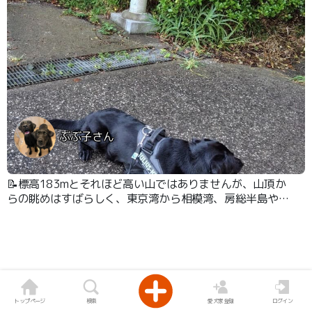
ぶぶ子さん
📝標高183mとそれほど高い山ではありませんが、山頂か
らの眺めはすばらしく、東京湾から相模湾、房総半島や伊
豆大島を見ることができます。
トップページ
検索
愛犬家登録
ログイン