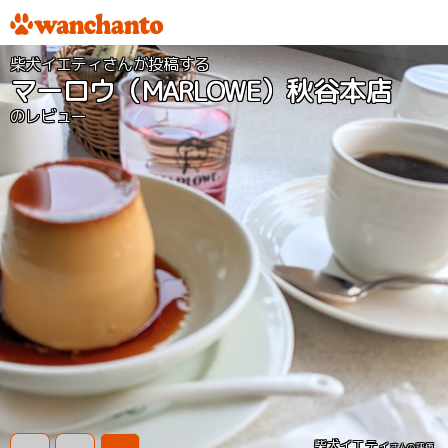
柴犬イエティさんが投稿する
マーロウ（MARLOWE）秋谷本店
のレビュー
柴犬イエティ
さんの評価