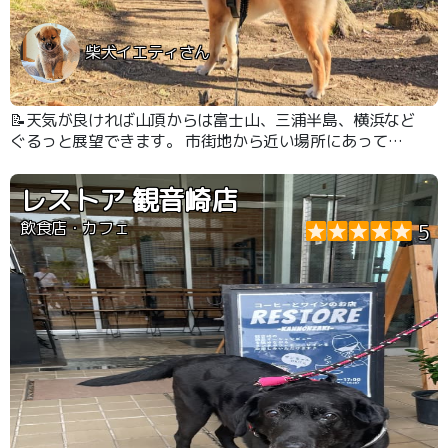
柴犬イエティさん
📝天気が良ければ山頂からは富士山、三浦半島、横浜など
ぐるっと展望できます。 市街地から近い場所にあって本
格的な登山を味わうことができるので登山の練習や運動の
ためにはピッタリです。 登り方によっては手を使って進
レストア 観音崎店
むので全身の運動になります。犬にとっても良い運動にな
りました。
飲食店・カフェ
5