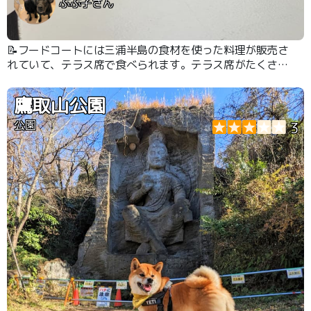
ぶぶ子さん
📝フードコートには三浦半島の食材を使った料理が販売さ
れていて、テラス席で食べられます。テラス席がたくさん
あるのでワンコ連れも入りやすいです。お土産も豊富で
す。
鷹取山公園
公園
3