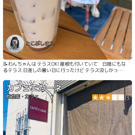
とこぶしさん
📝わんちゃんは テラスOK! 屋根も付いていて 日陰にもな
るテラス 日差しの暑い日に行ったけど テラス涼しかった
です
カフェエカーネ
飲食店・カフェ
3