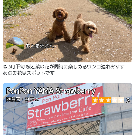
おとまめさん
📝3月下旬 桜と菜の花が同時に楽しめるワンコ連れおすす
めのお花見スポットです
PonPon YAMA Strawberry
飲食店・カフェ
3