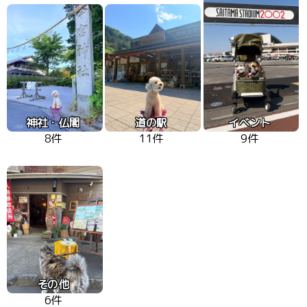
神社・仏閣
道の駅
イベント
8件
11件
9件
その他
6件