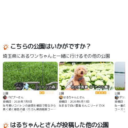
こちらの公園はいかがですか？
埼玉県にあるワンちゃんと一緒に行けるその他の公園
コバトンの森
花の里長瀞（アナベル園）
公園
公園
公園
パピプ〜さん
はるちゃんとさん
ダリル
投稿日：2026年7月3日
投稿日：2026年6月13日
投稿日：20
📝可愛いコバトンの遊具を横目で見ながら
📝まるで白い雲海 わんこリードでOK
📝一番の
長く続く緑色の道（たぶん貸自転車コー
コース！
ス）と芝生広場をお散歩出来ます。 とって
あり、飼
も良い運動になります。 遊具広場には入れ
イント☕️
ません🙅 沢山歩いたのに🐶ちゃんはまだま
在したくな
はるちゃんとさんが投稿した他の公園
だ行くと…。 でも暑い時はお勧めしませ
ん。 緑色の道には木陰がありません。 涼し