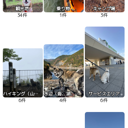
観光地
乗り物
キャンプ場
34件
1件
3件
ハイキング（山、高原）
水辺（海、湖、川）
サービスエリア
6件
4件
6件