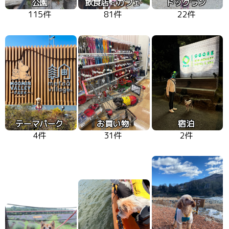
公園
飲食店・カフェ
ドッグラン
115件
81件
22件
テーマパーク
お買い物
宿泊
4件
31件
2件