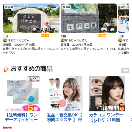
くなったら行こう💦
静岡県
静岡県
神奈川県
舘山寺門前広場
愛野公園
BA
公園
公園
公園
はるちゃんとさん
はるちゃんとさん
はるち
投稿日：2026年7月18日
投稿日：2026年7月18日
投稿日：2
📝景色がとても良い公園広場です わんこリ
📝とても綺麗な公園ですわんこリードでOK
📝出来た
ードでOK
とご飯が
でOK
おすすめの商品