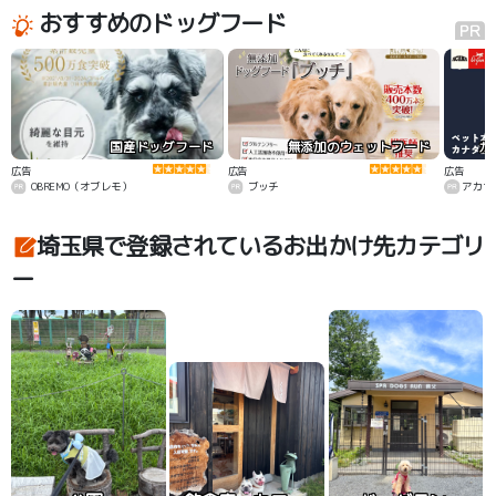
おすすめのドッグフード
国産ドッグフード
無添加のウェットフード
カ
広告
広告
広告
OBREMO（オブレモ）
ブッチ
アカナ
埼玉県で登録されているお出かけ先カテゴリ
ー