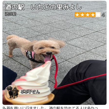
道の駅 いちごの里みよし
道の駅
4
ぶぶ子さん
📝苺を買いに行きました。 道の駅を訪れてる人は多かっ