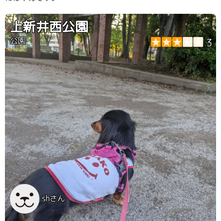
上新井西公園
公園
3
shさん