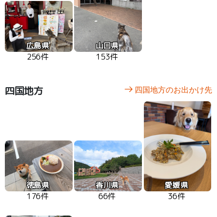
広島県
山口県
256件
153件
四国地方
四国地方のお出かけ先
徳島県
香川県
愛媛県
176件
66件
36件