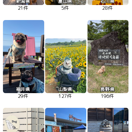
新潟県
富山県
石川県
21件
5件
28件
福井県
山梨県
長野県
29件
127件
196件