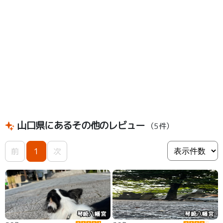
山口県にあるその他のレビュー
（5件）
前
1
次
琴崎八幡宮
琴崎八幡宮