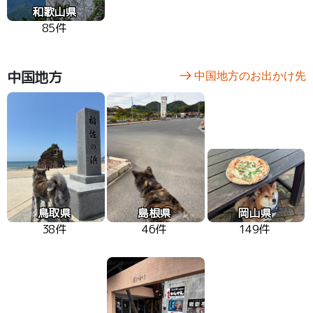
和歌山県
85件
中国地方
中国地方のお出かけ先
鳥取県
島根県
岡山県
38件
46件
149件