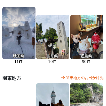
秋田県
山形県
福島県
11件
10件
90件
関東地方
関東地方のお出かけ先