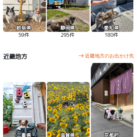
岐阜県
静岡県
愛知県
59件
295件
180件
近畿地方
近畿地方のお出かけ先
三重県
滋賀県
京都府