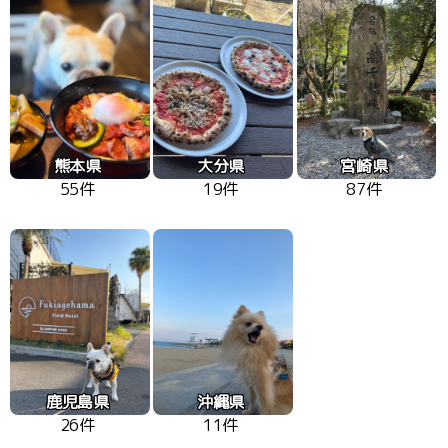
熊本県
大分県
宮崎県
55件
19件
87件
鹿児島県
沖縄県
26件
11件