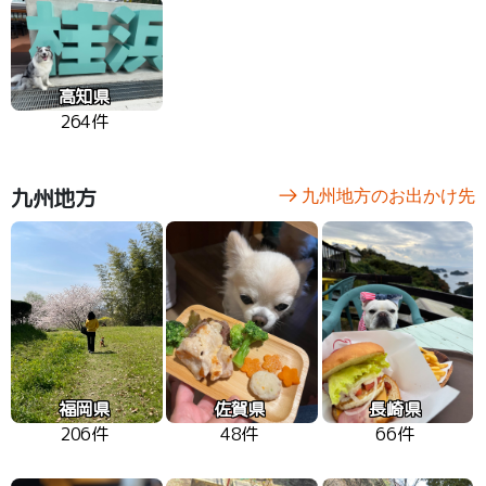
高知県
264件
九州地方
九州地方のお出かけ先
福岡県
佐賀県
長崎県
206件
48件
66件