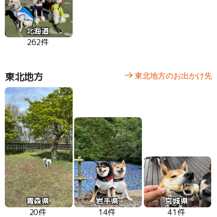
北海道
262件
東北地方
東北地方のお出かけ先
青森県
岩手県
宮城県
20件
14件
41件