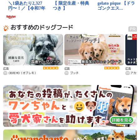
おすすめのドッグフード
国産ドッグフード
無添加のウェットフード
カ
広告
広告
広告
OBREMO（オブレモ）
ブッチ
アカナ