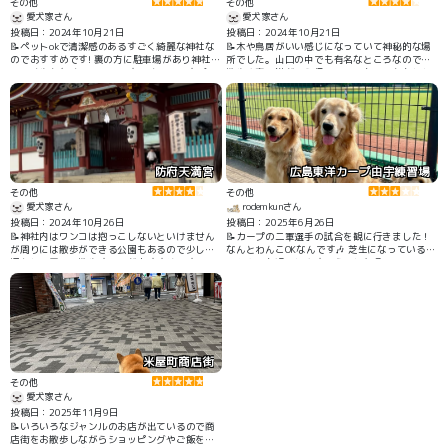
その他
その他
愛犬家さん
愛犬家さん
投稿日：2024年10月21日
投稿日：2024年10月21日
📝ペットokで清潔感のあるすごく綺麗な神社な
📝木や鳥居がいい感じになっていて神秘的な場
のでおすすめです! 裏の方に駐車場があり神社ま
所でした。山口の中でも有名なところなのでお
で長く歩かなくていいのですごくいいです ペッ
散歩や寄り道がてら行ってみてもいいかもしれ
ト用のお守りも売ってあります!
ません
防府天満宮
広島東洋カープ由宇練習場
その他
その他
愛犬家さん
rodemkunさん
投稿日：2024年10月26日
投稿日：2025年6月26日
📝神社内はワンコは抱っこしないといけません
📝カープの二軍選手の試合を観に行きました！
が周りには散歩ができる公園もあるので少し参
なんとわんこOKなんです🎶 芝生になっているの
拝をして周りで散歩するのがおすすめです
でわんこも過ごしやすそうでした😊
米屋町商店街
その他
愛犬家さん
投稿日：2025年11月9日
📝いろいろなジャンルのお店が出ているので商
店街をお散歩しながらショッピングやご飯を楽