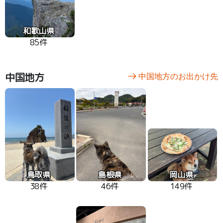
和歌山県
85件
中国地方
中国地方のお出かけ先
鳥取県
島根県
岡山県
38件
46件
149件