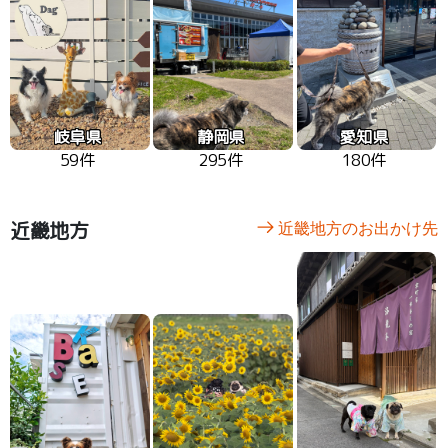
岐阜県
静岡県
愛知県
59件
295件
180件
近畿地方
近畿地方のお出かけ先