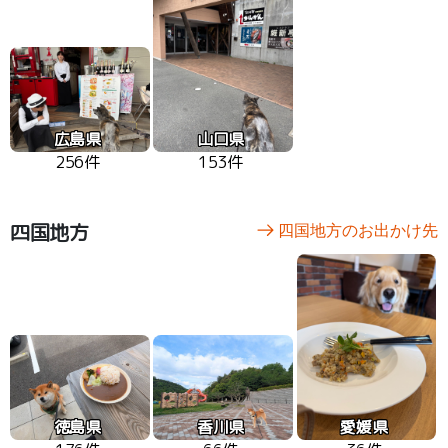
広島県
山口県
256件
153件
四国地方
四国地方のお出かけ先
徳島県
香川県
愛媛県