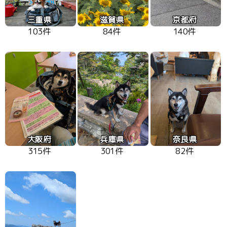
三重県
滋賀県
京都府
103件
84件
140件
大阪府
兵庫県
奈良県
315件
301件
82件