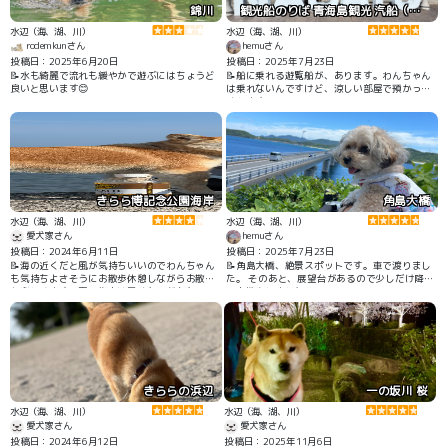
錦川
観光船のりば 青海島観光 汽船（株）
水辺（海、湖、川）
水辺（海、湖、川）
rodemkunさん
hemuさん
投稿日：2025年6月20日
投稿日：2025年7月23日
📝水も綺麗で流れも緩やかで遊ぶにはちょうど
📝船に乗れる遊覧船が、あります。わんちゃん
良いと思います😊
は乗れないんですけど、涼しい部屋で預かって
くれます。
きらら博記念公園海岸
角島大橋
水辺（海、湖、川）
水辺（海、湖、川）
愛犬家さん
hemuさん
投稿日：2024年6月11日
投稿日：2025年7月23日
📝海の近くだと風が気持ちいいのでわんちゃん
📝角島大橋、絶景スポットです。車で渡りまし
も気持ちよさそうにお散歩休憩しながらお散歩
た。 そのあと、展望台があるので少しだけ降り
を楽しめます。夏の街中は暑くなりがちなので
てお散歩しました。
海でのお散歩がおすすめ
きららの浜辺
一の坂川 桜
水辺（海、湖、川）
水辺（海、湖、川）
愛犬家さん
愛犬家さん
投稿日：2024年6月12日
投稿日：2025年11月6日