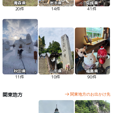
青森県
岩手県
宮城県
20件
14件
41件
秋田県
山形県
福島県
11件
10件
90件
関東地方
関東地方のお出かけ先