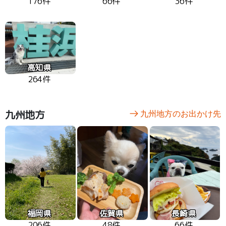
176件
66件
36件
高知県
264件
九州地方
九州地方のお出かけ先
福岡県
佐賀県
長崎県
206件
48件
66件