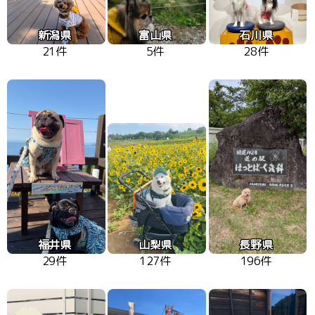
新潟県
富山県
石川県
21件
5件
28件
福井県
山梨県
長野県
29件
127件
196件