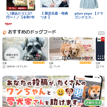
おすすめのドッグフード
国産ドッグフード
無添加のウェットフード
カ
広告
広告
広告
OBREMO（オブレモ）
ブッチ
アカナ