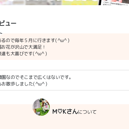
ビュー
ト
ので毎年５月に行きます( ^ω^ )
麗お花が沢山で大満足！
も大喜びです( ^ω^ )
薇園なのでそこまで広くはないです。
散歩しました( ^ω^ )
M♡Kさん
について