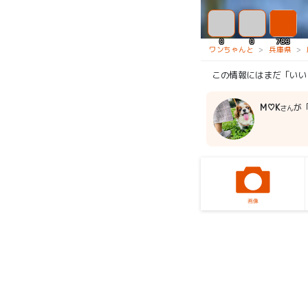
0
0
783
ワンちゃんと
兵庫県
この情報にはまだ「いい
M♡K
が「
さん
画像