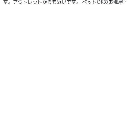
す。アウトレットからも近いです。 ペットOKのお部屋は
1Fのみ。 ロビーは抱っこでOK