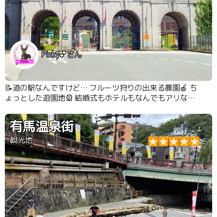
Pinky💕さん
📝道の駅なんですけど… フルーツ狩りの出来る農園🍎 ち
ょっとした遊園地🎡 結婚式もホテルもなんでもアリなテ
ーマパークです🙌
有馬温泉街
観光地
5