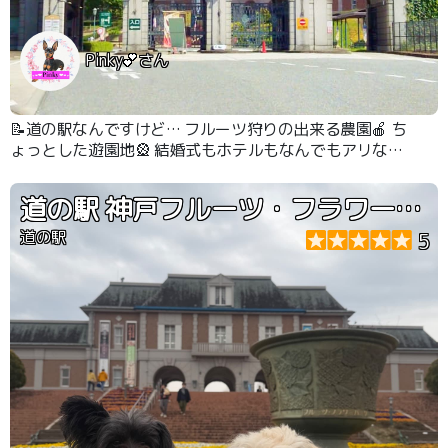
Pinky💕さん
📝道の駅なんですけど… フルーツ狩りの出来る農園🍎 ち
ょっとした遊園地🎡 結婚式もホテルもなんでもアリなテ
ーマパークです🙌
道の駅 神戸フルーツ・フラワーパーク大沢
道の駅
5