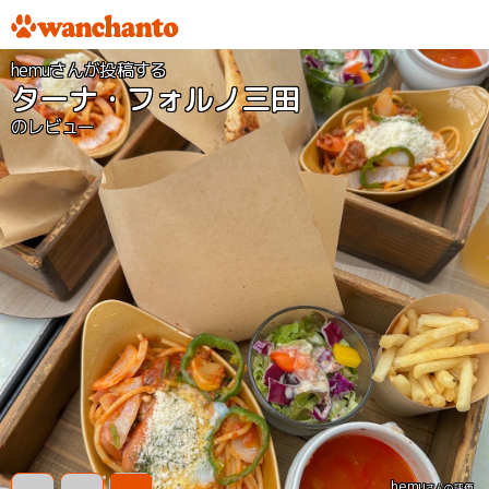
hemuさんが投稿する
ターナ・フォルノ三田
のレビュー
hemu
さんの評価