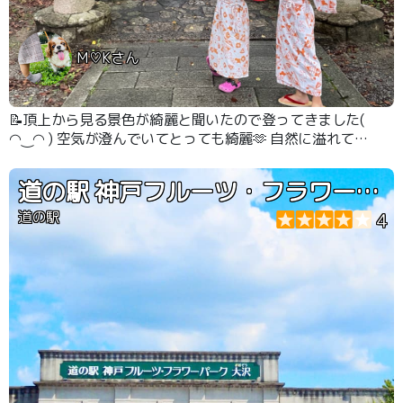
M♡Kさん
📝頂上から見る景色が綺麗と聞いたので登ってきました(
◠‿◠ ) 空気が澄んでいてとっても綺麗🫶 自然に溢れてい
ました！
道の駅 神戸フルーツ・フラワーパーク大沢
道の駅
4