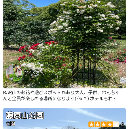
M♡Kさん
📝沢山のお花や遊びスポットがあり大人、子供、わんちゃ
んと全員が楽しめる場所になります( ^ω^ ) ホテルもわん
ちゃん可能らしいので気になる🫣
藤原山公園
公園
4