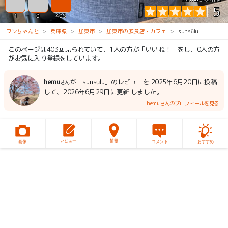
5
1
0
403
ワンちゃんと
兵庫県
加東市
加東市の飲食店・カフェ
sunsūlu
このページは403回見られていて、1人の方が「いいね！」をし、0人の方
がお気に入り登録をしています。
hemu
が「sunsūlu」のレビューを 2025年6月20日に投稿
さん
して、2026年6月29日に更新 しました。
hemuさんのプロフィールを見る
レビュー
情報
画像
コメント
おすすめ