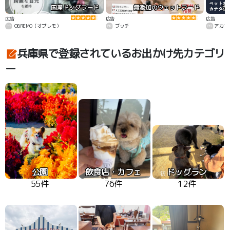
国産ドッグフード
無添加のウェットフード
カ
広告
広告
広告
OBREMO（オブレモ）
ブッチ
アカナ
兵庫県で登録されているお出かけ先カテゴリ
ー
公園
飲食店・カフェ
ドッグラン
55件
76件
12件