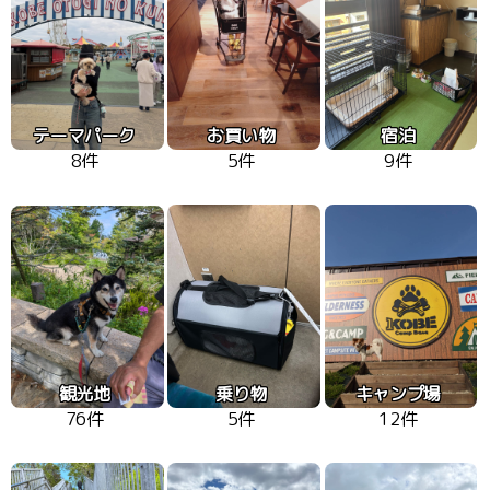
テーマパーク
お買い物
宿泊
8件
5件
9件
観光地
乗り物
キャンプ場
76件
5件
12件