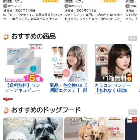
飲食店・カフェ
飲食店・カフェ
飲食店・カ
hemuさん
hemuさん
hemu
投稿日：2026年7月8日
投稿日：2026年6月8日
投稿日：2
📝「TETE（テテ）」。丸尾牧場直営のジェ
📝テイクアウト専門。お店の外に座る所が
📝1.5
ラート専門店です。新鮮な生乳を使ったジ
あります。ゆっくり座って食べれました。
ます。 
ェラートは、“牛乳嫌いの人でも食べられ
鳥取県のさつまいもも使ったスイーツが沢
ーが有名で
る！”と話題に。種類豊富なジェラートのほ
山あります。
か、季節限定のスイーツが続々と登場して
おすすめの商品
います。テラスわんちゃんOK。屋根もあ
り、人気です
おすすめのドッグフード