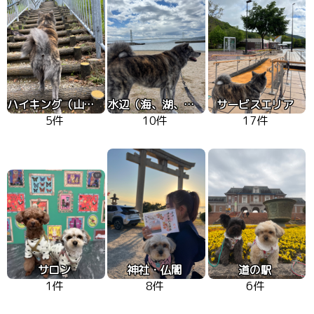
ハイキング（山、高原）
水辺（海、湖、川）
サービスエリア
5件
10件
17件
サロン
神社・仏閣
道の駅
1件
8件
6件