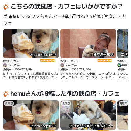
こちらの飲食店・カフェはいかがですか？
兵庫県にあるワンちゃんと一緒に行けるその他の飲食店・カ
フェ
Gelato Shop TETE
神戸君悦飯店
飲食店・カフェ
飲食店・カフェ
飲食店・カ
hemuさん
hemuさん
助産院
投稿日：2026年7月8日
投稿日：2026年5月19日
投稿日：2
📝「TETE（テテ）」。丸尾牧場直営のジェ
📝わんちゃん店内OKの中華。 二階に行きま
📝ワンコ
ラート専門店です。新鮮な生乳を使ったジ
した。エレベーターで上がり、カートごと
パンケー
ェラートは、“牛乳嫌いの人でも食べられ
行けました。
前から予
る！”と話題に。種類豊富なジェラートのほ
（並びま
か、季節限定のスイーツが続々と登場して
が、朝ご
hemuさんが投稿した他の飲食店・カフェ
います。テラスわんちゃんOK。屋根もあ
めです。
り、人気です
ったりし
もきれい
兵庫県
鳥取県
鳥取県
Gelato Shop TETE
さつまいも専門店黄金カフェ