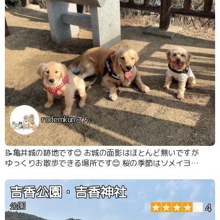
rodemkunさん
📝亀井城の跡地です😊 お城の面影はほとんど無いですが
ゆっくりお散歩できる場所です😊 桜の季節はソメイヨシ
ノが300本あるので綺麗だと思います😊
吉香公園・吉香神社
公園
4