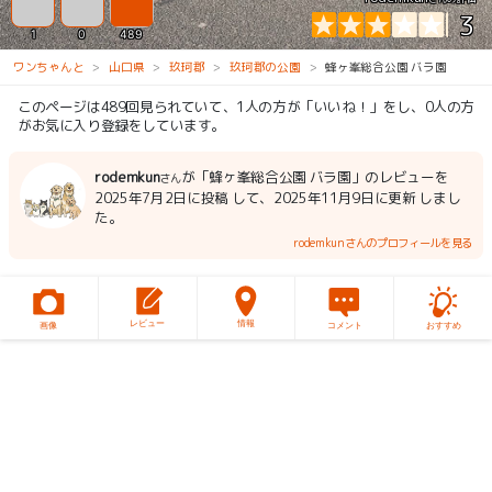
3
1
0
489
ワンちゃんと
山口県
玖珂郡
玖珂郡の公園
蜂ヶ峯総合公園 バラ園
このページは489回見られていて、1人の方が「いいね！」をし、0人の方
がお気に入り登録をしています。
rodemkun
が「蜂ヶ峯総合公園 バラ園」のレビューを
さん
2025年7月2日に投稿 して、2025年11月9日に更新 しまし
た。
rodemkunさんのプロフィールを見る
レビュー
情報
画像
コメント
おすすめ