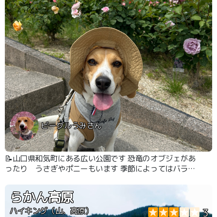
ビーグルうみさん
📝山口県和気町にある広い公園です 恐竜のオブジェがあ
ったり うさぎやポニーもいます 季節によってはバラ園
でキレイなバラを見る事ができます
らかん高原
ハイキング（山、高原）
3