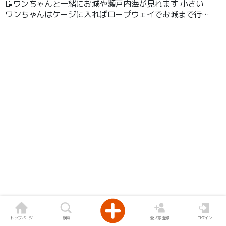
📝ワンちゃんと一緒にお城や瀬戸内海が見れます 小さい
ワンちゃんはケージに入ればロープウェイでお城まで行け
ます ケージに入れないワンちゃんは舗装された山道を30
分ほど登ってお城まで行けます
トップページ
検索
愛犬家登録
ログイン