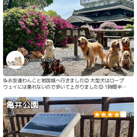
rodemkunさん
📝お友達わんこと岩国城へ行きました😊 大型犬はロープ
ウェイには乗れないので歩いて上がりました😊 1時間半く
らい歩きました💦 到着した時の達成感は半端なかったで
す✨
亀井公園
公園
4