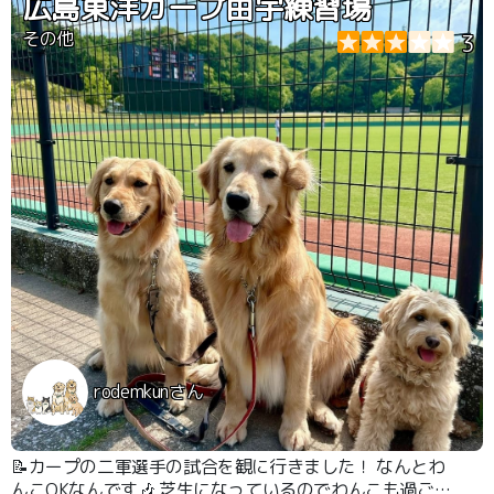
広島東洋カープ由宇練習場
その他
3
rodemkunさん
📝カープの二軍選手の試合を観に行きました！ なんとわ
んこOKなんです🎶 芝生になっているのでわんこも過ごし