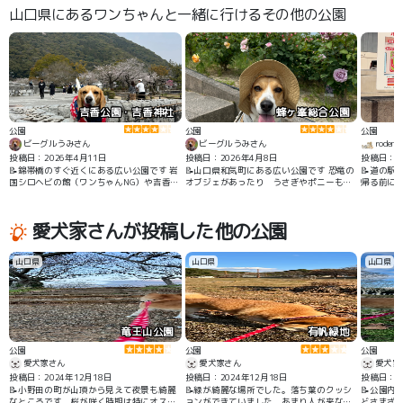
山口県にあるワンちゃんと一緒に行けるその他の公園
吉香公園・吉香神社
蜂ヶ峯総合公園
公園
公園
公園
ビーグルうみさん
ビーグルうみさん
rodem
投稿日：2026年4月11日
投稿日：2026年4月8日
投稿日：2
📝錦帯橋のすぐ近くにある広い公園です 岩
📝山口県和気町にある広い公園です 恐竜の
📝道の駅
国シロヘビの館（ワンちゃんNG）や吉香神
オブジェがあったり うさぎやポニーもい
帰る前にし
社も近いです
ます 季節によってはバラ園でキレイなバラ
を見る事ができます
愛犬家さんが投稿した他の公園
山口県
山口県
山口県
竜王山公園
有帆緑地
公園
公園
公園
愛犬家さん
愛犬家さん
愛犬家
投稿日：2024年12月18日
投稿日：2024年12月18日
投稿日：20
📝小野田の町が山頂から見えて夜景も綺麗
📝緑が綺麗な場所でした。落ち葉のクッシ
📝公園内
なところです。桜が咲く時期は特にオスス
ョンができていました。あまり人が来なさ
どさまざ