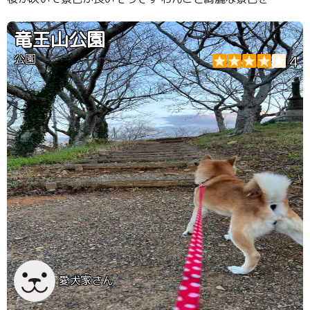
れるのは嬉しいです
竜王山公園
公園
4
愛犬家さん