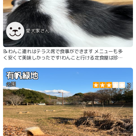
愛犬家さん
📝わんこ連れはテラス席で食事ができます メニューも多
く安くて美味しかったです!わんこと行ける定食屋は珍し
いのでまた行きたいです
有帆緑地
公園
3