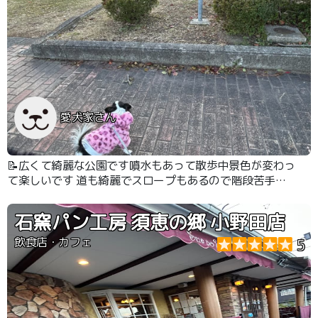
愛犬家さん
📝広くて綺麗な公園です噴水もあって散歩中景色が変わっ
て楽しいです 道も綺麗でスロープもあるので階段苦手な
子にちょうど良いです
石窯パン工房 須恵の郷 小野田店
飲食店・カフェ
5