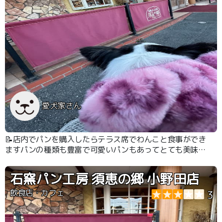
愛犬家さん
📝店内でパンを購入したらテラス席でわんこと食事ができ
ますパンの種類も豊富で可愛いパンもあってとても美味し
かったですまた行きたいです
石窯パン工房 須恵の郷 小野田店
飲食店・カフェ
3