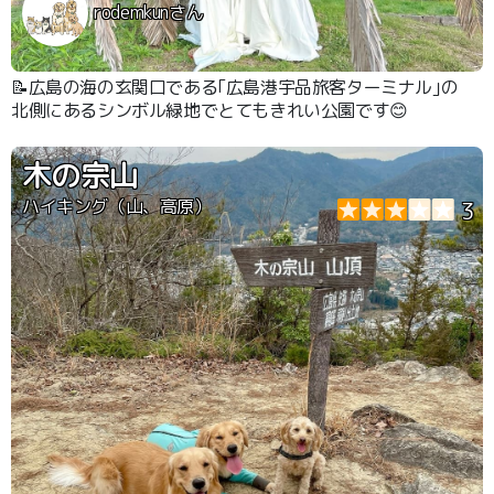
rodemkunさん
📝広島の海の玄関口である｢広島港宇品旅客ターミナル｣の
北側にあるシンボル緑地でとてもきれい公園です😊
木の宗山
ハイキング（山、高原）
3