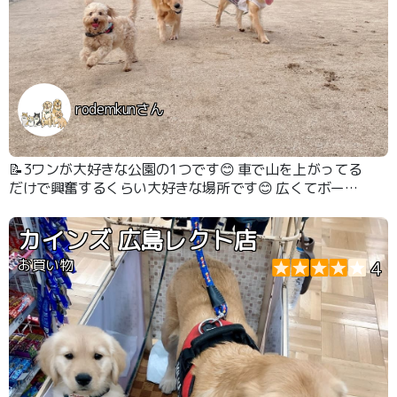
rodemkunさん
📝3ワンが大好きな公園の1つです😊 車で山を上がってる
だけで興奮するくらい大好きな場所です😊 広くてボール
投げがしやすいです🎶
カインズ 広島レクト店
お買い物
4