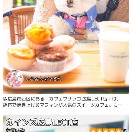
しふぉんママさん
📝広島市西区にある「カフェブリッコ 広島LECT店」は、
店内で焼き上げるマフィンが人気のスイーツカフェ。カイ
ンズ併設の施設内にあり、買い物の合間やお散歩の途中に
立ち寄れる気軽さも魅力です。テラス席はわんちゃんOK
カインズ広島LECT店
です。
お買い物
5