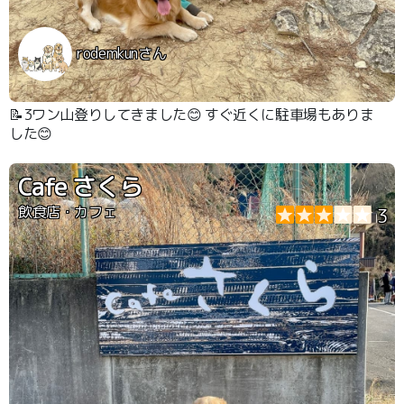
rodemkunさん
📝3ワン山登りしてきました😊 すぐ近くに駐車場もありま
した😊
Cafe さくら
飲食店・カフェ
3