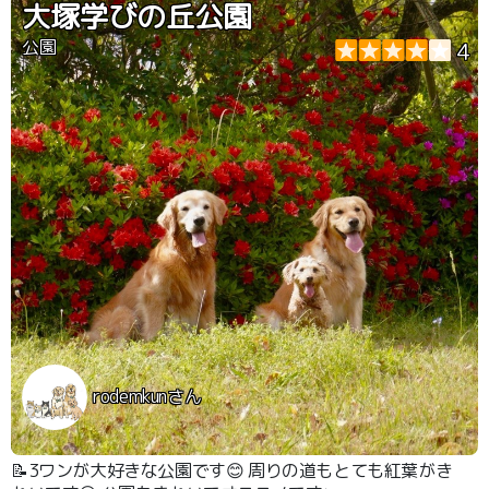
大塚学びの丘公園
公園
4
rodemkunさん
📝3ワンが大好きな公園です😊 周りの道もとても紅葉がき