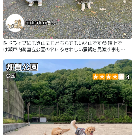
rodemkunさん
📝ドライブにも登山にもどちらでもいい山です😊 頂上で
は瀬戸内海国立公園の名にふさわしい景観を見渡す事もで
きます😊
畑賀公園
公園
4