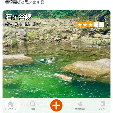
1番綺麗だと思います😊
石ヶ谷峽
水辺（海、湖、川）
3
rodemkunさん
トップページ
検索
愛犬家登録
ログイン