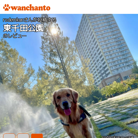
rodemkunさんが投稿する
東千田公園
のレビュー
rodemkun
さんの評価