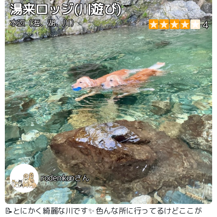
湯来ロッジ(川遊び)
水辺（海、湖、川）
4
rodemkunさん
📝とにかく綺麗な川です✨ 色んな所に行ってるけどここが