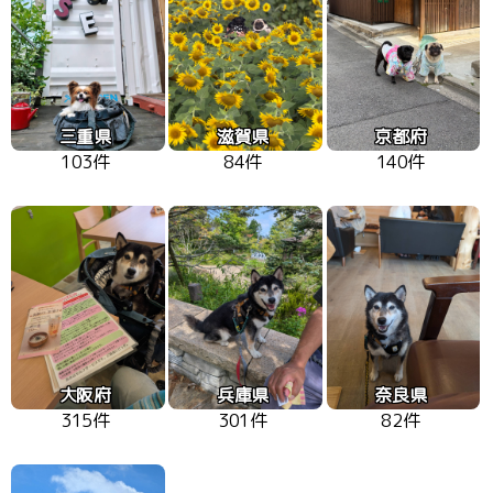
三重県
滋賀県
京都府
103件
84件
140件
大阪府
兵庫県
奈良県
315件
301件
82件