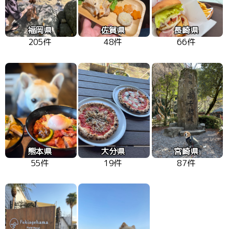
福岡県
佐賀県
長崎県
205件
48件
66件
熊本県
大分県
宮崎県
55件
19件
87件