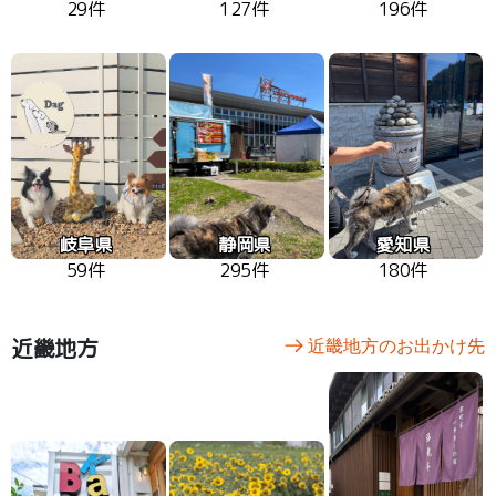
29件
127件
196件
岐阜県
静岡県
愛知県
59件
295件
180件
近畿地方
近畿地方のお出かけ先