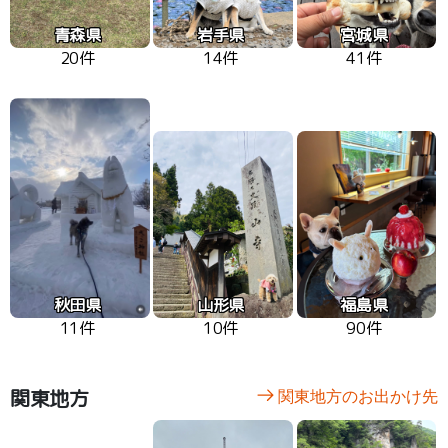
青森県
岩手県
宮城県
20件
14件
41件
秋田県
山形県
福島県
11件
10件
90件
関東地方
関東地方のお出かけ先