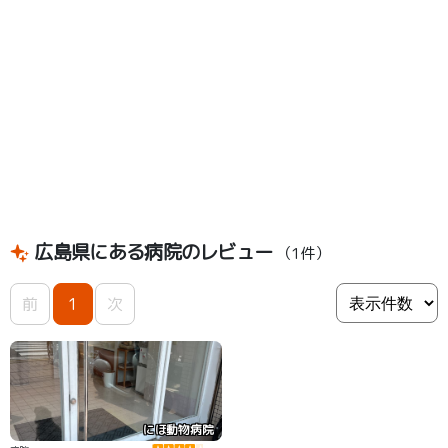
広島県にある病院のレビュー
（1件）
前
1
次
にほ動物病院