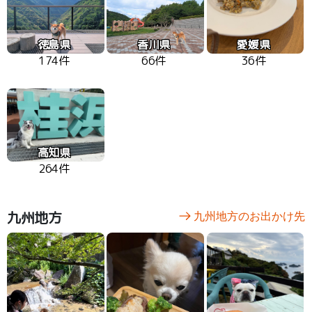
徳島県
香川県
愛媛県
174件
66件
36件
高知県
264件
九州地方
九州地方のお出かけ先