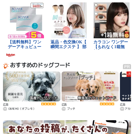
おすすめのドッグフード
国産ドッグフード
無添加のウェットフード
カ
広告
広告
広告
OBREMO（オブレモ）
ブッチ
アカナ