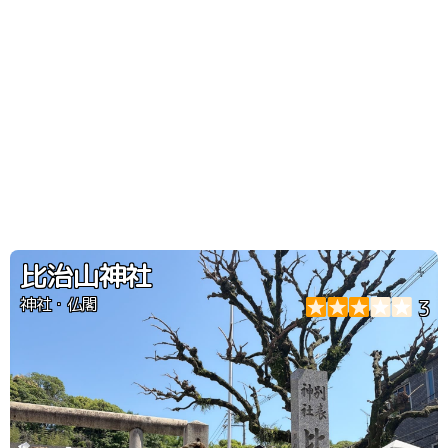
比治山神社
神社・仏閣
3