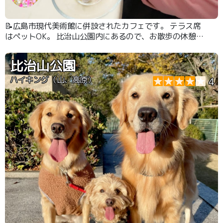
📝広島市現代美術館に併設されたカフェです。 テラス席
はペットOK。 比治山公園内にあるので、お散歩の休憩に
立ち寄ることが出来ます。
比治山公園
ハイキング（山、高原）
4