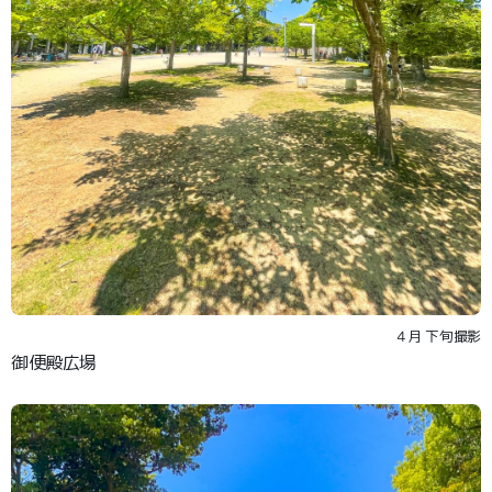
４月 下旬撮影
御便殿広場