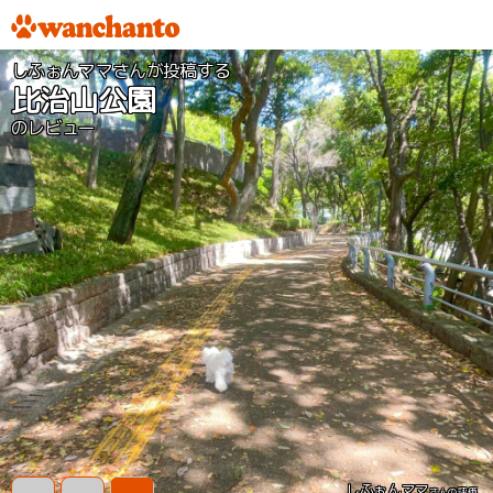
しふぉんママさんが投稿する
比治山公園
のレビュー
しふぉんママ
さんの評価