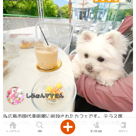
しふぉんママさん
📝広島市現代美術館に併設されたカフェです。 テラス席
はペットOK。 比治山公園内にあるので、お散歩の休憩に
立ち寄ることが出来ます。
トップページ
検索
愛犬家登録
ログイン