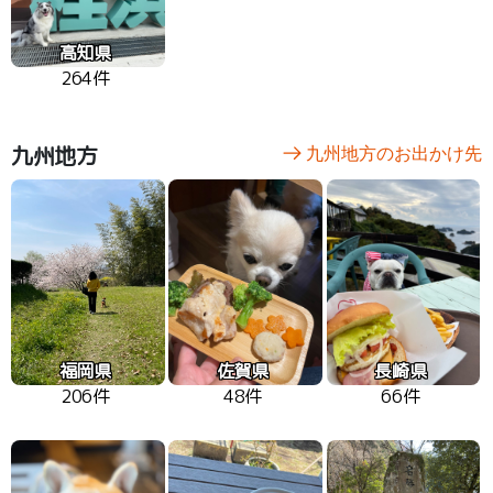
高知県
264件
九州地方
九州地方のお出かけ先
福岡県
佐賀県
長崎県
206件
48件
66件