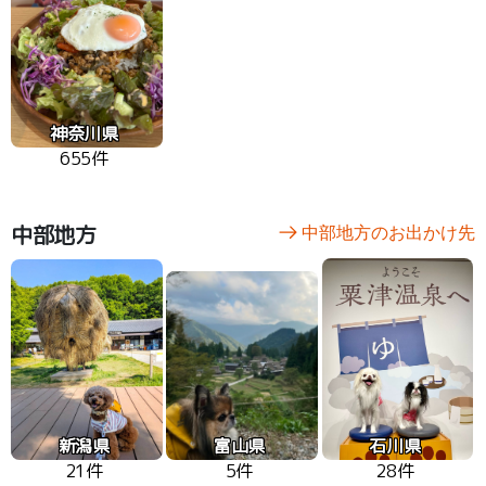
神奈川県
655件
中部地方
中部地方のお出かけ先
新潟県
富山県
石川県
21件
5件
28件