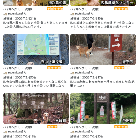
神乃倉公園
広島県緑化センター
ハイキング（山、高原）
ハイキング（山、高原）
rodemkunさん
rodemkunさん
投稿日：2026年5月21日
投稿日：2025年6月19日
📝公園と言っても山です😊 登山を楽しんで来ま
📝四季折々の植物が楽しめる場所です😊 山なの
した😊 入園料が500円です。
でもちろんお散歩するには最高の場所です🎶 ド
ックランもあります✨
寺山（遊歩道）
天狗岩
ハイキング（山、高原）
ハイキング（山、高原）
rodemkunさん
rodemkunさん
投稿日：2026年3月30日
投稿日：2026年2月17日
📝寺山公園の隣にある遊歩道でそんなに高くな
📝江田島市にある天狗岩へ行って来ました😊 絶
いのですぐ山頂へ行けます😊 いい運動になりま
景でした！
す！
三段峡
帝釈峡
ハイキング（山、高原）
ハイキング（山、高原）
rodemkunさん
rodemkunさん
投稿日：2025年6月18日
投稿日：2025年6月20日