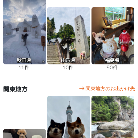
秋田県
山形県
福島県
11件
10件
90件
関東地方
関東地方のお出かけ先