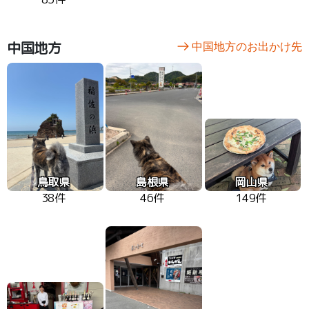
中国地方
中国地方のお出かけ先
鳥取県
島根県
岡山県
38件
46件
149件