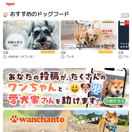
おすすめのドッグフード
国産ドッグフード
無添加のウェットフード
カ
広告
広告
広告
OBREMO（オブレモ）
ブッチ
アカナ