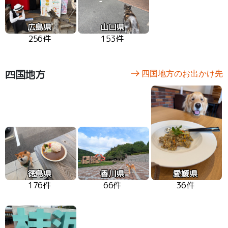
広島県
山口県
256件
153件
四国地方
四国地方のお出かけ先
徳島県
香川県
愛媛県
176件
66件
36件