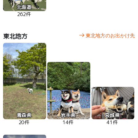
北海道
262件
東北地方
東北地方のお出かけ先
青森県
岩手県
宮城県
20件
14件
41件