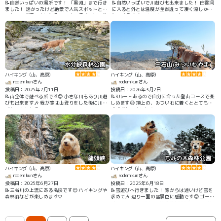
📝自然いっぱいの場所です！ 「黒淵」まで行き
📝自然いっぱいで川遊びも出来ました！ 白雲洞
ました！ 遠かったけど絶景で人気スポットと聞
に入ると外とは温度が全然違って凄く涼しかっ
いたので頑張りました😊 そこまで行くのに、猿
たです😊 もちろんわんこOKです！
飛渡船に乗りました。 渡船もわんこOKだったの
で一緒に乗りました😊 まだりーたんが落ち着き
がなくてドキドキしながら乗ったのを思い出し
ました😊
水分峡森林公園
三石山(みついわやま)
ハイキング（山、高原）
ハイキング（山、高原）
rodemkunさん
rodemkunさん
投稿日：2025年7月11日
投稿日：2026年3月2日
📝山全体で遊べる所です😊 小さな川もあり川遊
📝3ルートあるので自分に合った登山コースで楽
びも出来ます🎶 我が家は山登りをした後に川遊
しめます😊 頂上の、みついわに着くととても達
びをしました😊
成感がありました🎶
龍頭峡
もみの木森林公園
ハイキング（山、高原）
ハイキング（山、高原）
rodemkunさん
rodemkunさん
投稿日：2025年6月27日
投稿日：2025年6月18日
📝三谷川の上流にある名峡です😊 ハイキングや
📝雪遊びへ行きました！ 家からは遠いけど雪を
森林浴などが楽しめます♡
求めて🎶 辺り一面の雪景色に感動です😊 ゴール
デンのりんとるうは雪遊びが大好きなので雪が
見えてくると車の中でずっとソワソワしてまし
た😊 #雪遊び