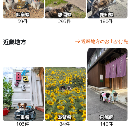
岐阜県
静岡県
愛知県
59件
295件
180件
近畿地方
近畿地方のお出かけ先
三重県
滋賀県
京都府
103件
84件
140件