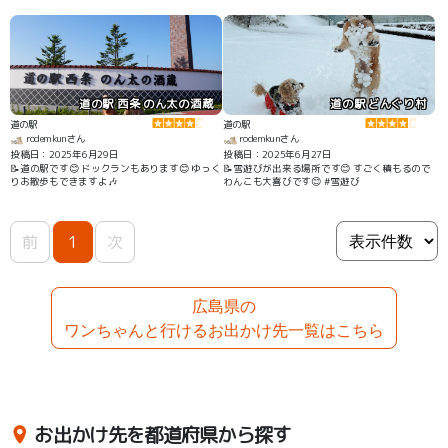
道の駅 西条 のん太の酒蔵
道の駅 どんぐり村
道の駅
道の駅
rodemkunさん
rodemkunさん
投稿日：2025年6月29日
投稿日：2025年6月27日
📝道の駅です😊 ドックランもあります😊 ゆっく
📝雪遊びが出来る場所です😊 すごく積もるので
りお散歩もできますよ🎶
わんこも大喜びです😊 #雪遊び
前
1
次
広島県の
ワンちゃんと行けるお出かけ先一覧はこちら
お出かけ先を都道府県から探す