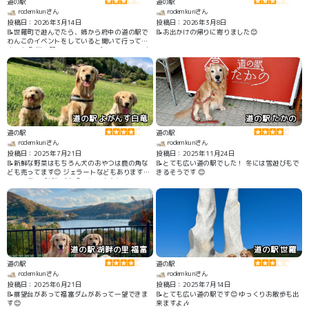
道の駅
道の駅
rodemkunさん
rodemkunさん
投稿日：2026年3月14日
投稿日：2026年3月8日
📝世羅町で遊んでたら、姉から府中の道の駅で
📝お出かけの帰りに寄りました😊
わんこのイベントをしていると聞いて行って来
ました😊 道の駅のイベントスペースでやってま
した😊
道の駅 よがんす白竜
道の駅 たかの
道の駅
道の駅
rodemkunさん
rodemkunさん
投稿日：2025年7月21日
投稿日：2025年11月24日
📝新鮮な野菜はもちろん犬のおやつは鹿の角な
📝とても広い道の駅でした！ 冬には雪遊びもで
ども売ってます😊 ジェラートなどもあります😊
きるそうです 😊
テラス席でピザなども食べられますよ🎶
道の駅 湖畔の里 福富
道の駅 世羅
道の駅
道の駅
rodemkunさん
rodemkunさん
投稿日：2025年6月21日
投稿日：2025年7月14日
📝展望台があって福富ダムがあって一望できま
📝とても広い道の駅です😊 ゆっくりお散歩も出
す😊
来ますよ🎶