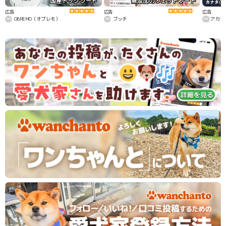
国産ドッグフード
無添加のウェットフード
カ
広告
広告
広告
OBREMO（オブレモ）
ブッチ
アカナ