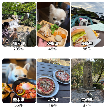
福岡県
佐賀県
長崎県
205件
48件
66件
熊本県
大分県
宮崎県
55件
19件
87件