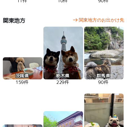
11件
10件
90件
関東地方
関東地方のお出かけ先
茨城県
栃木県
群馬県
159件
229件
90件