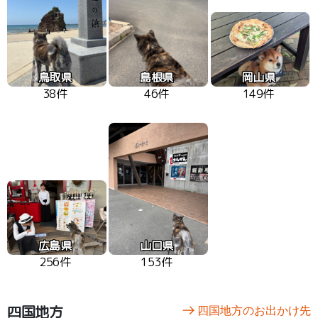
鳥取県
島根県
岡山県
38件
46件
149件
広島県
山口県
256件
153件
四国地方
四国地方のお出かけ先