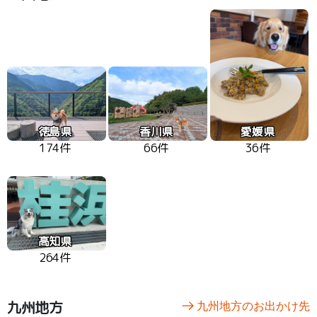
徳島県
香川県
愛媛県
174件
66件
36件
高知県
264件
九州地方
九州地方のお出かけ先