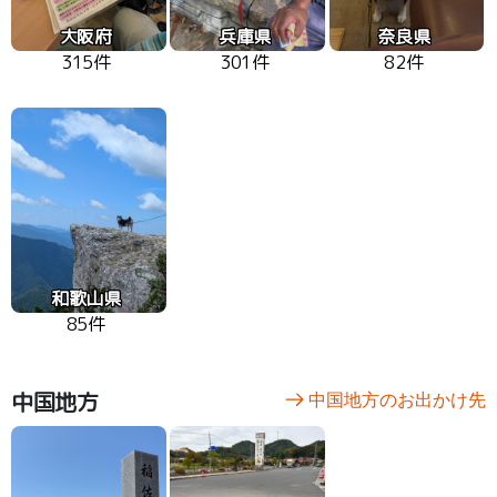
大阪府
兵庫県
奈良県
315件
301件
82件
和歌山県
85件
中国地方
中国地方のお出かけ先