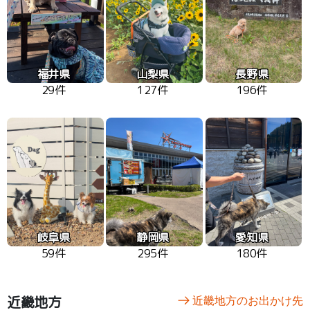
福井県
山梨県
長野県
29件
127件
196件
岐阜県
静岡県
愛知県
59件
295件
180件
近畿地方
近畿地方のお出かけ先