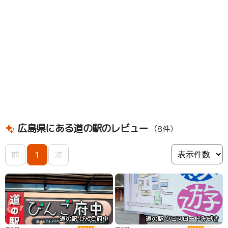
広島県にある道の駅のレビュー
（8件）
前
1
次
道の駅 びんご府中
道の駅 クロスロードみづき