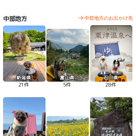
中部地方
中部地方のお出かけ先
新潟県
富山県
石川県
21件
5件
28件