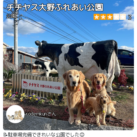
した時間を楽しめます。
チチヤス大野ふれあい公園
公園
3
rodemkunさん
📝駐車場完備できれいな公園でした😊