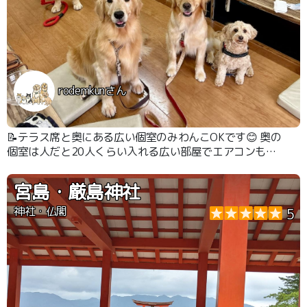
rodemkunさん
📝テラス席と奥にある広い個室のみわんこOKです😊 奥の
個室は人だと20人くらい入れる広い部屋でエアコンも完
備です。 川遊びの後の火照った体だったので感謝しかあ
りませんでした🥰
宮島・厳島神社
神社・仏閣
5