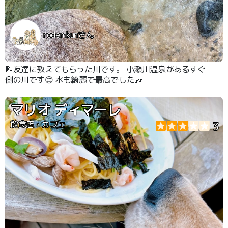
rodemkunさん
📝友達に教えてもらった川です。 小瀬川温泉があるすぐ
側の川です😊 水も綺麗で最高でした🎶
マリオ ディマーレ
飲食店・カフェ
3