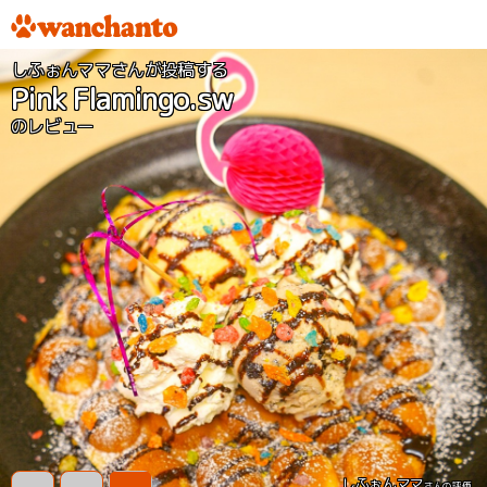
しふぉんママさんが投稿する
Pink Flamingo.sw
のレビュー
しふぉんママ
さんの評価