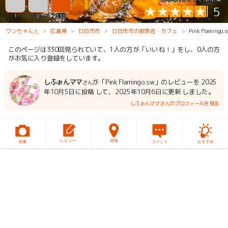
5
1
0
330
ワンちゃんと
広島県
廿日市市
廿日市市の飲食店・カフェ
Pink Flamingo.
このページは330回見られていて、1人の方が「いいね！」をし、0人の方
がお気に入り登録をしています。
しふぉんママ
が「Pink Flamingo.sw」のレビューを 2025
さん
年10月5日に投稿 して、2025年10月6日に更新 しました。
しふぉんママさんのプロフィールを見る
レビュー
情報
画像
コメント
おすすめ