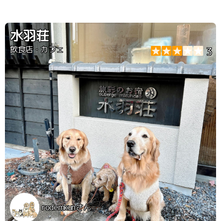
水羽荘
飲食店・カフェ
3
rodemkunさん