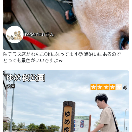
rodemkunさん
📝テラス席がわんこOKになってます😊 海沿いにあるので
とっても景色がいいですよ🎶
ゆめ桜公園
公園
4